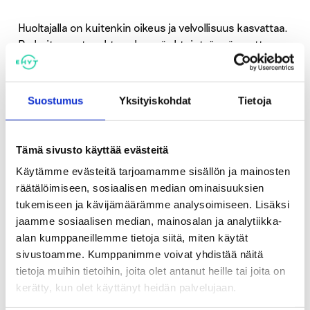
Huoltajalla on kuitenkin oikeus ja velvollisuus kasvattaa.
Parhaiten se tapahtuu yleensä yhteistyössä, mutta on
muistettava, että nuori hyötyy rajoista ja kohtuudesta.
Nuorella ei ole vielä täysin kehittynyt itsekontrollin taito,
ja huoltajan tehtävä on tukea sen kehittymistä.
Suostumus
Yksityiskohdat
Tietoja
Kestävä digiarki ottaa huomioon nuoren tarpeet ja
toiveet, mutta asettaa rajat tukemaan hänen henkistä
Tämä sivusto käyttää evästeitä
ja fyysistä hyvinvointiaan. Tämä koskee sekä laitteilla
Käytämme evästeitä tarjoamamme sisällön ja mainosten
käytettyä aikaa että netissä tai peleissä kohdattuja
räätälöimiseen, sosiaalisen median ominaisuuksien
sisältöjä. Sosiaalisen median ja pelien ikärajat
tukemiseen ja kävijämäärämme analysoimiseen. Lisäksi
perustuvat sisältöjen haitallisuuteen, eivät tekniseen
jaamme sosiaalisen median, mainosalan ja analytiikka-
vaikeuteen.
alan kumppaneillemme tietoja siitä, miten käytät
sivustoamme. Kumppanimme voivat yhdistää näitä
Todelliset tarpeemme
tietoja muihin tietoihin, joita olet antanut heille tai joita on
kerätty, kun olet käyttänyt heidän palvelujaan.