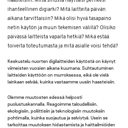
haasteisiin. Miltä sinusta näyttäisi perheesi
ihanteellinen digiarki? Mitä laitteita päivän
aikana tarvittaisiin? Mikä olisi hyvä tasapaino
netin käytön ja muun tekemisen välillä? Olisiko
päivässä laitteista vapaita hetkiä? Mikä estää
toiveita toteutumasta ja mitä asialle voisi tehdä?
Keskustelu nuorten digilaitteiden käytöstä on käynyt
viimeisten vuosien aikana kuumana. Suhtautuminen
laitteiden käyttöön on murroksessa, eikä ole vielä
lainkaan selvää, kuinka vastaamme uusiin haasteisiin.
Olemme muutosten edessä helposti
puolustuskannalla. Reagoimme taloudellisiin,
ekologisiin, poliittisiin ja teknologisiin muutoksiin
pohtimalla, kuinka suojautua ja selviytyä. Usein se
tarkoittaa muutoksen hidastamista ja haittailmiöiden