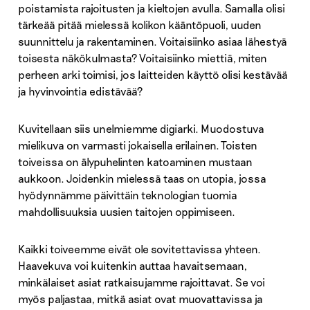
poistamista rajoitusten ja kieltojen avulla. Samalla olisi
tärkeää pitää mielessä kolikon kääntöpuoli, uuden
suunnittelu ja rakentaminen. Voitaisiinko asiaa lähestyä
toisesta näkökulmasta? Voitaisiinko miettiä, miten
perheen arki toimisi, jos laitteiden käyttö olisi kestävää
ja hyvinvointia edistävää?
Kuvitellaan siis unelmiemme digiarki. Muodostuva
mielikuva on varmasti jokaisella erilainen. Toisten
toiveissa on älypuhelinten katoaminen mustaan
aukkoon. Joidenkin mielessä taas on utopia, jossa
hyödynnämme päivittäin teknologian tuomia
mahdollisuuksia uusien taitojen oppimiseen.
Kaikki toiveemme eivät ole sovitettavissa yhteen.
Haavekuva voi kuitenkin auttaa havaitsemaan,
minkälaiset asiat ratkaisujamme rajoittavat. Se voi
myös paljastaa, mitkä asiat ovat muovattavissa ja