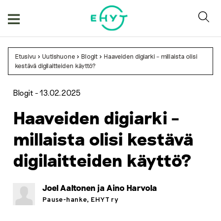
Skip
to
content
Etusivu
>
Uutishuone
>
Blogit
>
Haaveiden digiarki – millaista olisi
kestävä digilaitteiden käyttö?
Blogit -
13.02.2025
Haaveiden digiarki –
millaista olisi kestävä
digilaitteiden käyttö?
Joel Aaltonen ja Aino Harvola
Pause-hanke, EHYT ry