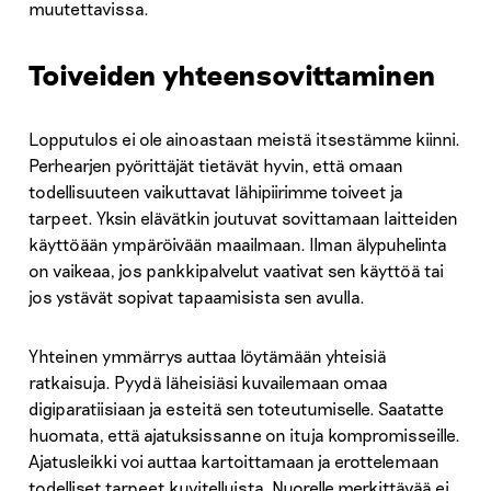
muutettavissa.
Toiveiden yhteensovittaminen
Lopputulos ei ole ainoastaan meistä itsestämme kiinni.
Perhearjen pyörittäjät tietävät hyvin, että omaan
todellisuuteen vaikuttavat lähipiirimme toiveet ja
tarpeet. Yksin elävätkin joutuvat sovittamaan laitteiden
käyttöään ympäröivään maailmaan. Ilman älypuhelinta
on vaikeaa, jos pankkipalvelut vaativat sen käyttöä tai
jos ystävät sopivat tapaamisista sen avulla.
Yhteinen ymmärrys auttaa löytämään yhteisiä
ratkaisuja. Pyydä läheisiäsi kuvailemaan omaa
digiparatiisiaan ja esteitä sen toteutumiselle. Saatatte
huomata, että ajatuksissanne on ituja kompromisseille.
Ajatusleikki voi auttaa kartoittamaan ja erottelemaan
todelliset tarpeet kuvitelluista. Nuorelle merkittävää ei