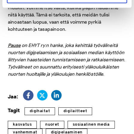
että digilaitteet ovat osa elämäämme siinä missä
muukin. Voimme itse valita, kuinka paljon haluamme
niitä käyttää. Tämä ei tarkoita, että meidän tulisi
ainoastaan luopua, vaan että voimme pyrkiä
kohtuuteen ja tasapainoon.
Pause
on EHYT ry:n hanke, joka kehittää työvälineitä
nuorten digipelaamisen ja sosiaalisen median käyttöön
liittyvien haasteiden tunnistamiseen ja ratkaisemiseen.
Työvälineet on suunnattu erityisesti yläkouluikäisten
nuorten huoltajille ja yläkoulujen henkilöstöille.
Jaa:
Tagit
digihaitat
digilaitteet
kasvatus
nuoret
sosiaalinen media
vanhemmat
digipelaaminen