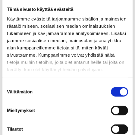
Tämä sivusto käyttää evästeitä
Käytämme evästeitä tarjoamamme sisällön ja mainosten
räätälöimiseen, sosiaalisen median ominaisuuksien
tukemiseen ja kävijämäärämme analysoimiseen. Lisäksi
jaamme sosiaalisen median, mainosalan ja analytiikka-
alan kumppaneillemme tietoja siitä, miten käytät
sivustoamme. Kumppanimme voivat yhdistää näitä
tietoja muihin tietoihin, joita olet antanut heille tai joita on
kerätty, kun olet käyttänyt heidän palvelujaan.
Yhteisöllisyyttä tukevia
Hyvinvointia yhdessä syömisestä -
Suostumuksen
harjoitteita toiselle asteelle
videot
Välttämätön
valinta
Mieltymykset
Tilastot