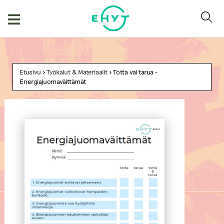
Skip
to
content
Etusivu
>
Työkalut & Materiaalit
> Totta vai tarua -
Energiajuomaväittämät