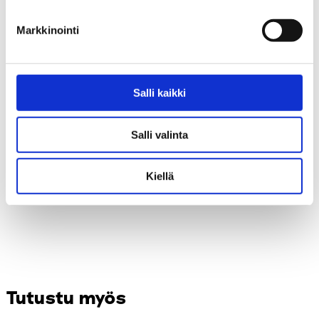
Markkinointi
Salli kaikki
Keskustellaan digipelaamisesta –
Buenotalk -hyvinvointisisältöä
ohjaajan opas
somessa -juliste
Salli valinta
Kiellä
Tutustu myös