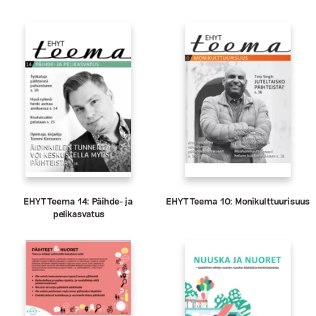
EHYT Teema 14: Päihde- ja
EHYT Teema 10: Monikulttuurisuus
pelikasvatus