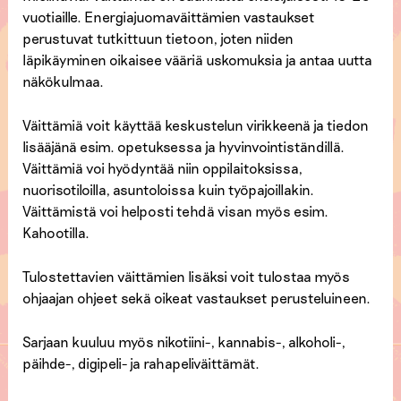
vuotiaille. Energiajuomaväittämien vastaukset
perustuvat tutkittuun tietoon, joten niiden
läpikäyminen oikaisee vääriä uskomuksia ja antaa uutta
näkökulmaa.
Väittämiä voit käyttää keskustelun virikkeenä ja tiedon
lisääjänä esim. opetuksessa ja hyvinvointiständillä.
Väittämiä voi hyödyntää niin oppilaitoksissa,
nuorisotiloilla, asuntoloissa kuin työpajoillakin.
Väittämistä voi helposti tehdä visan myös esim.
Kahootilla.
Tulostettavien väittämien lisäksi voit tulostaa myös
ohjaajan ohjeet sekä oikeat vastaukset perusteluineen.
Sarjaan kuuluu myös nikotiini-, kannabis-, alkoholi-,
päihde-, digipeli- ja rahapeliväittämät.