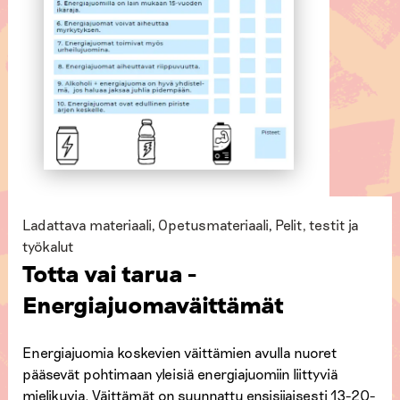
Ladattava materiaali
,
Opetusmateriaali
,
Pelit, testit ja
työkalut
Totta vai tarua -
Energiajuomaväittämät
Energiajuomia koskevien väittämien avulla nuoret
pääsevät pohtimaan yleisiä energiajuomiin liittyviä
mielikuvia. Väittämät on suunnattu ensisijaisesti 13-20-