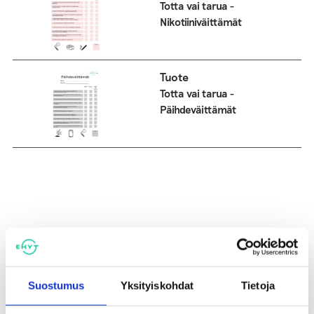
Totta vai tarua -
Nikotiiniväittämät
Tuote
Totta vai tarua -
Päihdeväittämät
Saatat myös pitää...
Suostumus
Yksityiskohdat
Tietoja