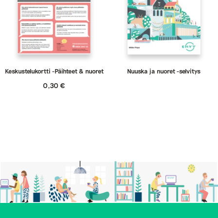
Keskustelukortti -Päihteet & nuoret
Nuuska ja nuoret -selvitys
0,30
€