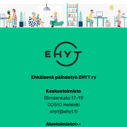
Ehkäisevä päihdetyö EHYT ry
Keskustoimisto
Elimäenkatu 17-19
00510 Helsinki
ehyt@ehyt.fi
Aluetoimistot>>