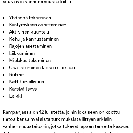
seuraaviin vanhemmuustaitoihin:
Yhdessä tekeminen
Kiintymyksen osoittaminen
Aktiivinen kuuntelu
Kehu ja kannustaminen
Rajojen asettaminen
Liikkuminen
Mielekäs tekeminen
Osallistuminen lapsen elämään
Rutiinit
Nettiturvallisuus
Kärsivällisyys
Leikki
Kampanjassa on 12 julistetta, joihin jokaiseen on koottu
tietoa kansainvälisistä tutkimuksista liittyen arkisiin
vanhemmuustaitoihin, jotka tukevat lapsen tervettä kasvua.