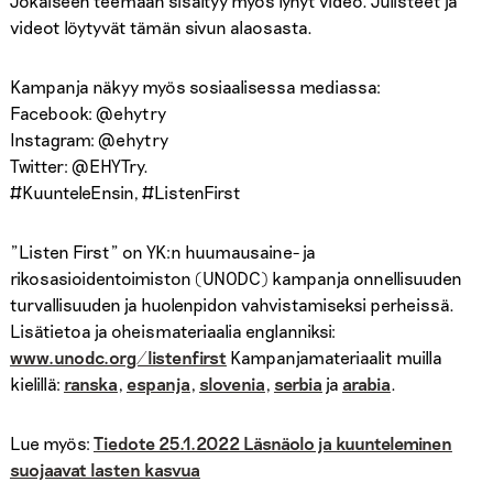
Jokaiseen teemaan sisältyy myös lyhyt video. Julisteet ja
videot löytyvät tämän sivun alaosasta.
Kampanja näkyy myös sosiaalisessa mediassa:
Facebook: @ehytry
Instagram: @ehytry
Twitter: @EHYTry.
#KuunteleEnsin, #ListenFirst
”Listen First” on YK:n huumausaine- ja
rikosasioidentoimiston (UNODC) kampanja onnellisuuden
turvallisuuden ja huolenpidon vahvistamiseksi perheissä.
Lisätietoa ja oheismateriaalia englanniksi:
www.unodc.org/listenfirst
Kampanjamateriaalit muilla
kielillä:
ranska
,
espanja
,
slovenia
,
serbia
ja
arabia
.
Lue myös:
Tiedote 25.1.2022 Läsnäolo ja kuunteleminen
suojaavat lasten kasvua