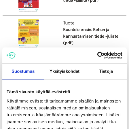
Tuote
Kuuntele ensin: Kehun ja
kannustamisen tiede -juliste
(pdf)
Tuote
Kuuntele ensin: Kiintymyksen
Suostumus
Yksityiskohdat
Tietoja
osoittamisen tiede -juliste (pdf)
Tämä sivusto käyttää evästeitä
Tuote
Käytämme evästeitä tarjoamamme sisällön ja mainosten
Kuuntele ensin: Kärsivällisyyden
räätälöimiseen, sosiaalisen median ominaisuuksien
tiede -juliste (pdf)
tukemiseen ja kävijämäärämme analysoimiseen. Lisäksi
jaamme sosiaalisen median, mainosalan ja analytiikka-
alan kumppaneillemme tietoja siitä, miten käytät