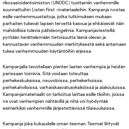
rikosasioidentoimiston (UNODC) tuottamiin vanhemmille
suunnattuihin Listen first -materiaaleihin. Kampanja nostaa
esille vanhemmuustaitoja, jotka tutkimuksen mukaan
parhaiten tukevat lapsen tervettä kasvua ja ehkäisevät näin
mahdollisia tulevia päihdeongelmia. Kampanjaviesteillä
pyritään herättelemään tietoisuutta läsnä olevan ja
kannustavan vanhemmuuden merkityksestä sekä antamaan
tukea vanhemmuuden käytäntöihin arjessa.
Kampanjalla tavoitellaan pienten lasten vanhempia ja heidän
parissaan toimivia. Sitä voidaan toteuttaa
perhekeskuksissa, neuvoloissa, perhekerhoissa,
perhekahviloissa, varhaiskasvatusyksiköissä ja alakouluissa.
Kampanjamateriaalit on tarkoitus laittaa esille tiloihin, joissa
ne ovat vanhempien nähtävillä ja niitä voi hyödyntää
esimerkiksi vanhemmille järjestettävissä tilaisuuksissa.
Kampanja joka kukaudelle oman teeman. Teemat liittyvät