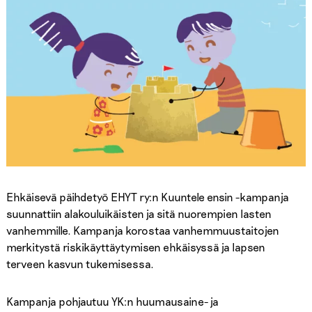
Näkymättömät lapset
Puolitetaan riskitason rahapelaaminen
Päättäjä, miten sinä voit vähentää rahapelihaittoja?
Terassilta töihin -kampanja
Supervoimat-kampanja
Kippistä korkeintaan kohtuudella
Pidä juhlakausi juhlavana -kampanja
Ehkäisevä päihdetyö EHYT ry:n Kuuntele ensin -kampanja
suunnattiin alakouluikäisten ja sitä nuorempien lasten
vanhemmille. Kampanja korostaa vanhemmuustaitojen
merkitystä riskikäyttäytymisen ehkäisyssä ja lapsen
terveen kasvun tukemisessa.
Kampanja pohjautuu YK:n huumausaine- ja