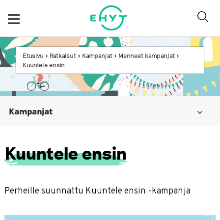
Skip
to
content
Etusivu
>
Ratkaisut
>
Kampanjat
>
Menneet kampanjat
>
Kuuntele ensin
Kampanjat
Ehkäisevän päihdetyön viikko
Kuuntele ensin
Tipaton tammikuu
Hakematta paras – ethän välitä alkoholia alaikäiselle!
Menneet kampanjat
Perheille suunnattu Kuuntele ensin -kampanja
Kuuntele ensin