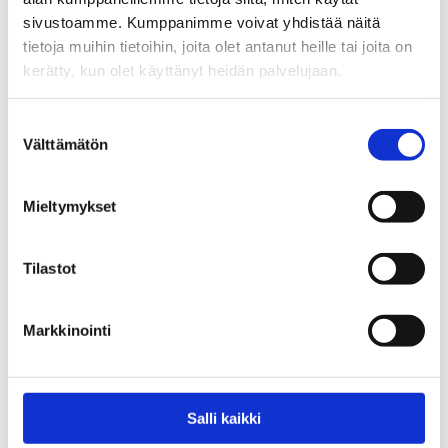
sivustoamme. Kumppanimme voivat yhdistää näitä
Tuote
tietoja muihin tietoihin, joita olet antanut heille tai joita on
Kuuntele ensin: Leikin tiede -
juliste (pdf)
kerätty, kun olet käyttänyt heidän palvelujaan.
Suostumuksen
Välttämätön
Tuote
valinta
Kuuntele ensin: Liikkumisen
tiede -juliste (pdf)
Mieltymykset
Tilastot
Tuote
Kuuntele ensin: Osallistumisen
tiede -juliste (pdf)
Markkinointi
Tuote
Salli kaikki
Kuuntele ensin: Rajojen
asettamisen tiede -juliste (pdf)