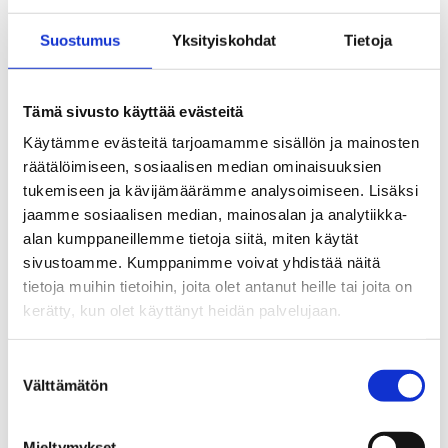
Seuraa kampanjaa somessa:
Suostumus
Yksityiskohdat
Tietoja
#KysyminenKannattaa #EPTviikko #nikotiini
Lue lisää
Tämä sivusto käyttää evästeitä
Käytämme evästeitä tarjoamamme sisällön ja mainosten
räätälöimiseen, sosiaalisen median ominaisuuksien
Uutiset
tukemiseen ja kävijämäärämme analysoimiseen. Lisäksi
Vape houkuttelee nuoria
jaamme sosiaalisen median, mainosalan ja analytiikka-
alan kumppaneillemme tietoja siitä, miten käytät
30.10.2024
sivustoamme. Kumppanimme voivat yhdistää näitä
tietoja muihin tietoihin, joita olet antanut heille tai joita on
Uutiset
kerätty, kun olet käyttänyt heidän palvelujaan.
Nikotiinipussit – Uusi reitti
nikotiiniriippuvuuteen
Suostumuksen
Välttämätön
valinta
25.10.2024
Mieltymykset