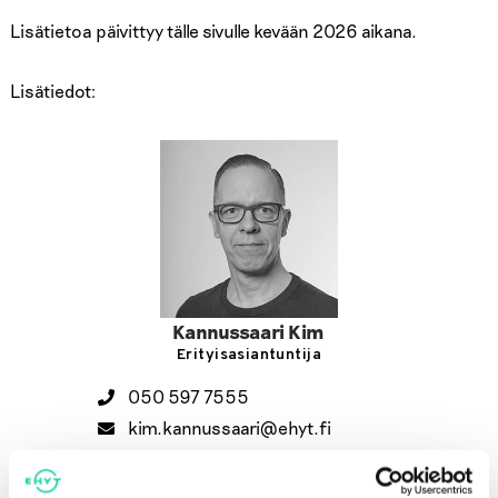
Lisätietoa päivittyy tälle sivulle kevään 2026 aikana.
Lisätiedot:
Kannussaari Kim
Erityisasiantuntija
050 597 7555
kim.kannussaari@ehyt.fi
KATSO HENKILÖN ESITTELY