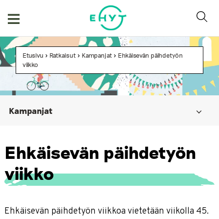
Skip
to
content
Etusivu
>
Ratkaisut
>
Kampanjat
>
Ehkäisevän päihdetyön
viikko
Kampanjat
Ehkäisevän päihdetyön viikko
Ehkäisevän päihdetyön
Tipaton tammikuu
viikko
Hakematta paras – ethän välitä alkoholia alaikäiselle!
Menneet kampanjat
Ehkäisevän päihdetyön viikkoa vietetään viikolla 45.