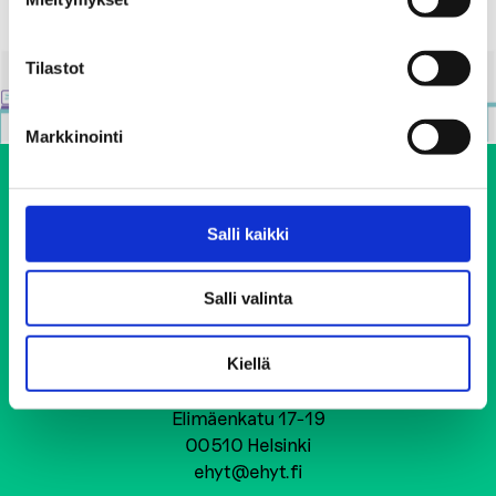
Tilastot
Markkinointi
Salli kaikki
Salli valinta
Ehkäisevä päihdetyö EHYT ry
Kiellä
Keskustoimisto
Elimäenkatu 17-19
00510 Helsinki
ehyt@ehyt.fi