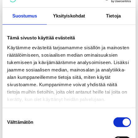
Suostumus
Yksityiskohdat
Tietoja
Saatat myös pitää...
Tämä sivusto käyttää evästeitä
Käytämme evästeitä tarjoamamme sisällön ja mainosten
räätälöimiseen, sosiaalisen median ominaisuuksien
tukemiseen ja kävijämäärämme analysoimiseen. Lisäksi
jaamme sosiaalisen median, mainosalan ja analytiikka-
alan kumppaneillemme tietoja siitä, miten käytät
sivustoamme. Kumppanimme voivat yhdistää näitä
tietoja muihin tietoihin, joita olet antanut heille tai joita on
kerätty, kun olet käyttänyt heidän palvelujaan.
Suostumuksen
Välttämätön
valinta
Media mukana lapsen arjessa -
Totta vai tarua -Digipeliväittämät