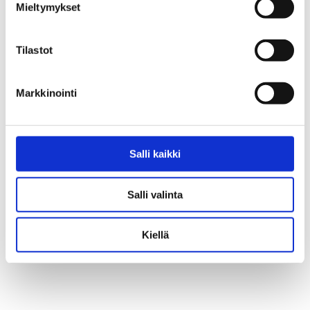
Mieltymykset
ohjeistus
Tilastot
Markkinointi
Salli kaikki
Salli valinta
Bueno-opetusmateriaali: Nikotiini
Pelikasvattajan käsikirja 2
1
Kiellä