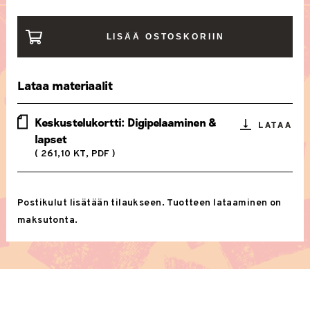
-
DIGITAALINEN
LISÄÄ OSTOSKORIIN
PELAAMINEN
JA
Lataa materiaalit
LAPSET
MÄÄRÄ
Keskustelukortti: Digipelaaminen &
LATAA
lapset
( 261,10 KT, PDF )
Postikulut lisätään tilaukseen. Tuotteen lataaminen on
maksutonta.