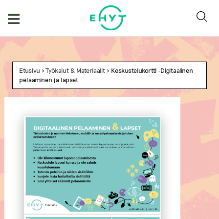
Skip
to
content
Etusivu
>
Työkalut & Materiaalit
> Keskustelukortti -Digitaalinen
pelaaminen ja lapset