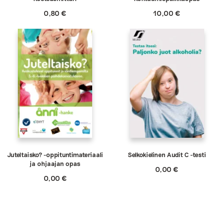
0,80
€
10,00
€
Juteltaisko? -oppituntimateriaali
Selkokielinen Audit C -testi
ja ohjaajan opas
0,00
€
0,00
€