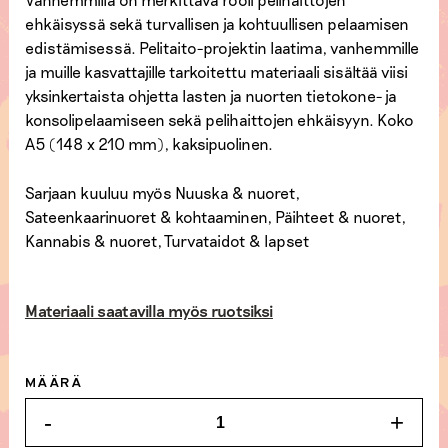
ehkäisyssä sekä turvallisen ja kohtuullisen pelaamisen
edistämisessä. Pelitaito-projektin laatima, vanhemmille
ja muille kasvattajille tarkoitettu materiaali sisältää viisi
yksinkertaista ohjetta lasten ja nuorten tietokone- ja
konsolipelaamiseen sekä pelihaittojen ehkäisyyn. Koko
A5 (148 x 210 mm), kaksipuolinen.
Sarjaan kuuluu myös Nuuska & nuoret,
Sateenkaarinuoret & kohtaaminen, Päihteet & nuoret,
Kannabis & nuoret, Turvataidot & lapset
Materiaali saatavilla myös ruotsiksi
MÄÄRÄ
-
+
KESKUSTELUKORTTI