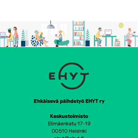
Ehkäisevä päihdetyö EHYT ry
Keskustoimisto
Elimäenkatu 17-19
00510 Helsinki
ehyt@ehyt.fi