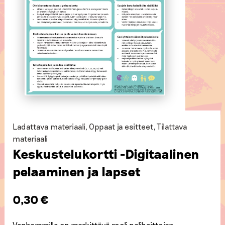
Ladattava materiaali
,
Oppaat ja esitteet
,
Tilattava
materiaali
Keskustelukortti -Digitaalinen
pelaaminen ja lapset
0,30
€
Vanhemmilla on merkittävä rooli pelihaittojen