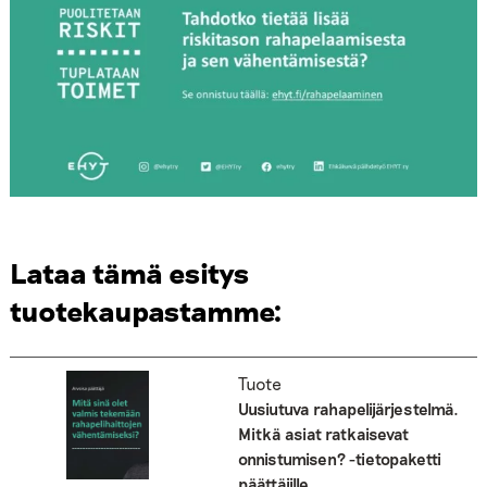
Lataa tämä esitys
tuotekaupastamme:
Tuote
Uusiutuva rahapelijärjestelmä.
Mitkä asiat ratkaisevat
onnistumisen? -tietopaketti
päättäjille