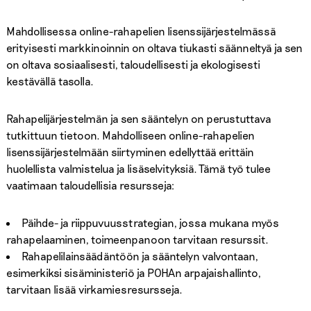
Mahdollisessa online-rahapelien lisenssijärjestelmässä
erityisesti markkinoinnin on oltava tiukasti säänneltyä ja sen
on oltava sosiaalisesti, taloudellisesti ja ekologisesti
kestävällä tasolla.
Rahapelijärjestelmän ja sen sääntelyn on perustuttava
tutkittuun tietoon. Mahdolliseen online-rahapelien
lisenssijärjestelmään siirtyminen edellyttää erittäin
huolellista valmistelua ja lisäselvityksiä. Tämä työ tulee
vaatimaan taloudellisia resursseja:
Päihde- ja riippuvuusstrategian, jossa mukana myös
rahapelaaminen, toimeenpanoon tarvitaan resurssit.
Rahapelilainsäädäntöön ja sääntelyn valvontaan,
esimerkiksi sisäministeriö ja POHAn arpajaishallinto,
tarvitaan lisää virkamiesresursseja.