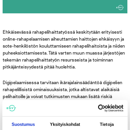
Ehkäisevässä rahapelihaittatyössä keskitytään erityisesti
online-rahapelaamisen aiheuttamien haittojen ehkäisyyn ja
sote-henkilöstön kouluttamiseen rahapelihaitoista ja niiden
puheeksiottamisesta. Tätä varten muun muassa järjestöjen
tekemän rahapelihaittatyön resursseista ja toiminnan
pitkäjänteisyydestä pitää huolehtia.
Digipelaamisessa tarvitaan ikärajalainsäädäntöä digipelien
rahapelillisistä ominaisuuksista, jotka altistavat alaikäisiä
pelihaitoille ja voivat tutkimusten mukaan lisätä riskiä
rahapelihaittojen kehittymiselle – esimerkkinä yllätyslaatikot
eli lootboxit tai simuloitu rahapelaaminen.
Suostumus
Yksityiskohdat
Tietoja