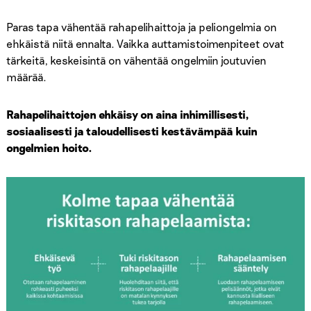
Paras tapa vähentää rahapelihaittoja ja peliongelmia on
ehkäistä niitä ennalta. Vaikka auttamistoimenpiteet ovat
tärkeitä, keskeisintä on vähentää ongelmiin joutuvien
määrää.
Rahapelihaittojen ehkäisy on aina inhimillisesti,
sosiaalisesti ja taloudellisesti kestävämpää kuin
ongelmien hoito.