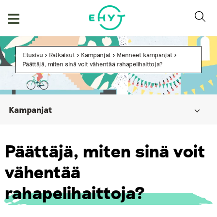
Skip
to
content
Etusivu
>
Ratkaisut
>
Kampanjat
>
Menneet kampanjat
>
Päättäjä, miten sinä voit vähentää rahapelihaittoja?
Kampanjat
Ehkäisevän päihdetyön viikko
Päättäjä, miten sinä voit
Tipaton tammikuu
vähentää
Hakematta paras – ethän välitä alkoholia alaikäiselle!
Menneet kampanjat
rahapelihaittoja?
Kuuntele ensin