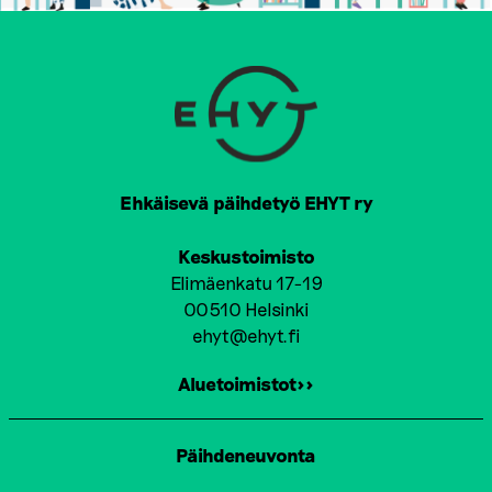
Ehkäisevä päihdetyö EHYT ry
Keskustoimisto
Elimäenkatu 17-19
00510 Helsinki
ehyt@ehyt.fi
Aluetoimistot>>
Päihdeneuvonta