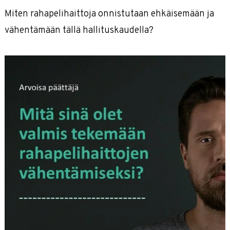
Näkymättömät lapset
Miten rahapelihaittoja onnistutaan ehkäisemään ja
Puolitetaan riskitason rahapelaaminen
vähentämään tällä hallituskaudella?
Päättäjä, miten sinä voit vähentää
rahapelihaittoja?
Terassilta töihin -kampanja
Supervoimat-kampanja
Kippistä korkeintaan kohtuudella
Pidä juhlakausi juhlavana -kampanja