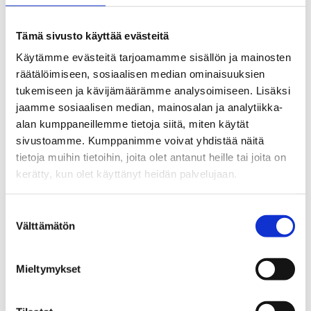
Tämä sivusto käyttää evästeitä
Käytämme evästeitä tarjoamamme sisällön ja mainosten
räätälöimiseen, sosiaalisen median ominaisuuksien
tukemiseen ja kävijämäärämme analysoimiseen. Lisäksi
jaamme sosiaalisen median, mainosalan ja analytiikka-
alan kumppaneillemme tietoja siitä, miten käytät
sivustoamme. Kumppanimme voivat yhdistää näitä
tietoja muihin tietoihin, joita olet antanut heille tai joita on
kerätty, kun olet käyttänyt heidän palvelujaan.
Nuoret aikuiset ovat
Suostumuksen
rahapelihaitoille erityisen
Välttämätön
valinta
haavoittuvaisia
Mieltymykset
Nuoret aikuiset ovat erityisen haavoittuvainen ryhmä
rahapelihaitoille. Yksi mahdollisuus nuorten suojelemiseksi