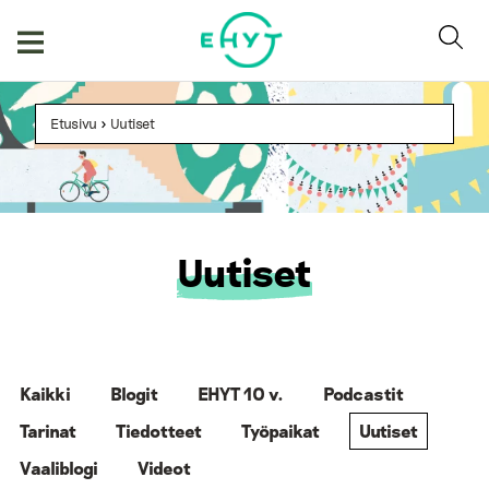
Skip
to
content
Etusivu
>
Uutiset
Uutiset
Kaikki
Blogit
EHYT 10 v.
Podcastit
Tarinat
Tiedotteet
Työpaikat
Uutiset
Vaaliblogi
Videot