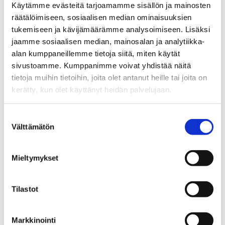
Käytämme evästeitä tarjoamamme sisällön ja mainosten
räätälöimiseen, sosiaalisen median ominaisuuksien
27.10.2025
tukemiseen ja kävijämäärämme analysoimiseen. Lisäksi
jaamme sosiaalisen median, mainosalan ja analytiikka-
Uutiset
alan kumppaneillemme tietoja siitä, miten käytät
Ruotsinkielinen hanke haluaa tavoittaa
sivustoamme. Kumppanimme voivat yhdistää näitä
nuorten vanhempia somessa
tietoja muihin tietoihin, joita olet antanut heille tai joita on
kerätty, kun olet käyttänyt heidän palvelujaan.
15.10.2025
Suostumuksen
Uutiset
Välttämätön
valinta
Alfa-PVP:n käyttö näkyy nyt koko
Suomessa
Mieltymykset
14.10.2025
Tilastot
Uutiset
Ikääntyneille tukea alkoholin käytön ja
rahapelaamisen vähentämiseen
Markkinointi