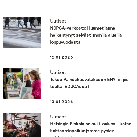
Uutiset
NOPSA-verkosto: Huumetilanne
heikentynyt selvästi monilla alueilla
loppuvuodesta
15.01.2026
Uutiset
Tukea Päihde­kasvatuk­seen EHYT­in pis­
teeltä ­ EDUCAssa !
13.01.2026
Uutiset
Helsingin Elokolo on auki jouluna – katso
kohtaamispaikkojemme pyhien