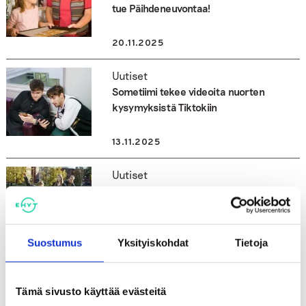
tue Päihdeneuvontaa!
20.11.2025
Uutiset
Sometiimi tekee videoita nuorten
kysymyksistä Tiktokiin
13.11.2025
Uutiset
Luotettava ja asiantunteva vaikuttaja –
EHYTin tunnettuus nousussa
30.10.2025
Suostumus
Yksityiskohdat
Tietoja
Uutiset
Uusi osio kokoaa kaikki EHYTin testit
Tämä sivusto käyttää evästeitä
yhteen paikkaan