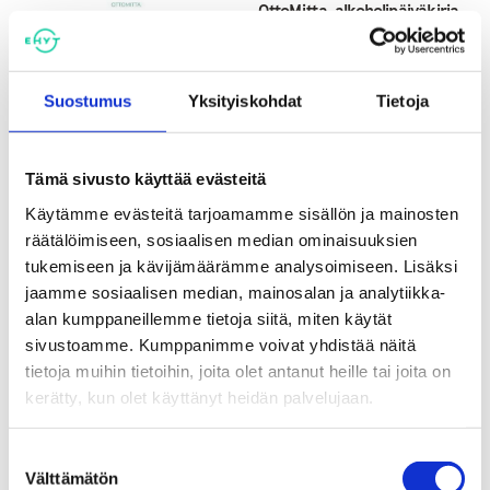
OttoMitta-alkoholipäiväkirja
juomisen seurantaan
Suostumus
Yksityiskohdat
Tietoja
Sivu
Pidä juhlakausi juhlavana -
kampanja
Tämä sivusto käyttää evästeitä
Käytämme evästeitä tarjoamamme sisällön ja mainosten
räätälöimiseen, sosiaalisen median ominaisuuksien
tukemiseen ja kävijämäärämme analysoimiseen. Lisäksi
jaamme sosiaalisen median, mainosalan ja analytiikka-
Jaa:
alan kumppaneillemme tietoja siitä, miten käytät
sivustoamme. Kumppanimme voivat yhdistää näitä
Tagit
alkoholi
kampanjat & tapahtumat
tietoja muihin tietoihin, joita olet antanut heille tai joita on
kerätty, kun olet käyttänyt heidän palvelujaan.
Suostumuksen
Katso myös
Välttämätön
valinta