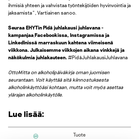
ihmisiä yhteen ja vahvistaa työntekijöiden hyvinvointia ja
jaksamista”, Vartiainen sanoo.
Seuraa EHYTin Pidä juhlakausi juhlavana -
kampanjaa
Facebookissa, Instagramissa ja
LinkedInissä marraskuun kahtena viimeisenä
viikkona. Julkaisemme viikkojen aikana vinkkejä ja
näkökulmia juhlakauteen.
#PidäJuhlakausiJuhlavana
OttoMitta on alkoholipäiväkirja oman juomisen
seurantaan. Voit käyttää sitä kiinnostuksesta
alkoholinkäyttöäsi kohtaan, mutta
voit myös asettaa
ylärajan alkoholinkäytölle.
Lue lisää:
Tuote