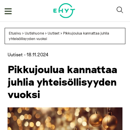
Skip
to
content
Etusivu
>
Uutishuone
>
Uutiset
>
Pikkujoulua kannattaa juhlia
yhteisöllisyyden vuoksi
Uutiset -
18.11.2024
Pikkujoulua kannattaa
juhlia yhteisöllisyyden
vuoksi