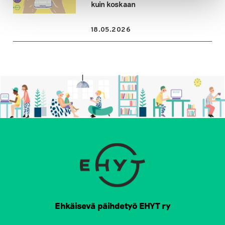
kuin koskaan
18.05.2026
Ehkäisevä päihdetyö EHYT ry