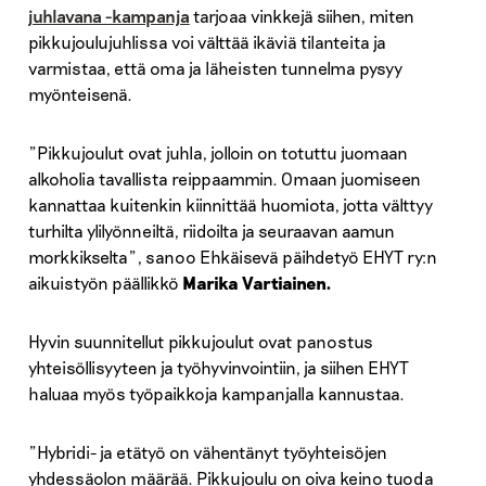
juhlavana -kampanja
tarjoaa vinkkejä siihen, miten
pikkujoulujuhlissa voi välttää ikäviä tilanteita ja
varmistaa, että oma ja läheisten tunnelma pysyy
myönteisenä.
”Pikkujoulut ovat juhla, jolloin on totuttu juomaan
alkoholia tavallista reippaammin. Omaan juomiseen
kannattaa kuitenkin kiinnittää huomiota, jotta välttyy
turhilta ylilyönneiltä, riidoilta ja seuraavan aamun
morkkikselta”, sanoo Ehkäisevä päihdetyö EHYT ry:n
aikuistyön päällikkö
Marika Vartiainen.
Hyvin suunnitellut pikkujoulut ovat panostus
yhteisöllisyyteen ja työhyvinvointiin, ja siihen EHYT
haluaa myös työpaikkoja kampanjalla kannustaa.
”Hybridi- ja etätyö on vähentänyt työyhteisöjen
yhdessäolon määrää. Pikkujoulu on oiva keino tuoda