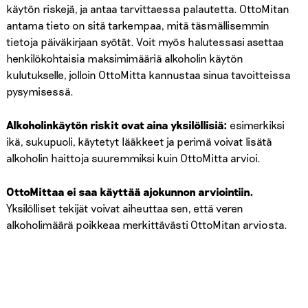
käytön riskejä, ja antaa tarvittaessa palautetta. OttoMitan
antama tieto on sitä tarkempaa, mitä täsmällisemmin
tietoja päiväkirjaan syötät. Voit myös halutessasi asettaa
henkilökohtaisia maksimimääriä alkoholin käytön
kulutukselle, jolloin OttoMitta kannustaa sinua tavoitteissa
pysymisessä.
Alkoholinkäytön riskit ovat aina yksilöllisiä:
esimerkiksi
ikä, sukupuoli, käytetyt lääkkeet ja perimä voivat lisätä
alkoholin haittoja suuremmiksi kuin OttoMitta arvioi.
OttoMittaa ei saa käyttää ajokunnon arviointiin.
Yksilölliset tekijät voivat aiheuttaa sen, että veren
alkoholimäärä poikkeaa merkittävästi OttoMitan arviosta.