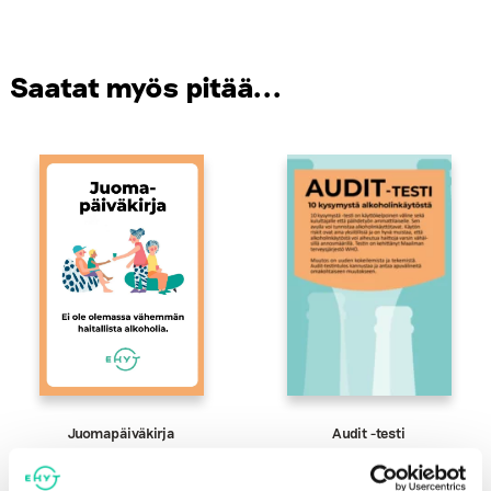
Saatat myös pitää...
Juomapäiväkirja
Audit -testi
0,40
€