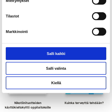
Mieltymykset
Tilastot
Tutustu myös
Markkinointi
Salli kaikki
Salli valinta
Kiellä
Nikotiinituotteiden
Kuinka terveyttä tehdään?
käyttökieltokyltti oppilaitoksille