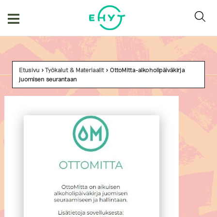
Skip
to
content
Etusivu
>
Työkalut & Materiaalit
> OttoMitta-alkoholipäiväkirja
juomisen seurantaan