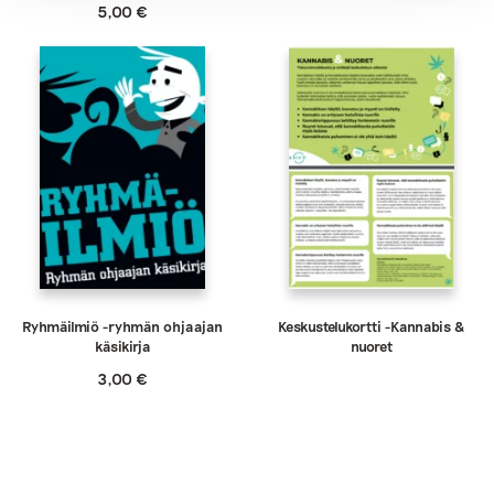
5,00
€
Ryhmäilmiö -ryhmän ohjaajan
Keskustelukortti -Kannabis &
käsikirja
nuoret
3,00
€