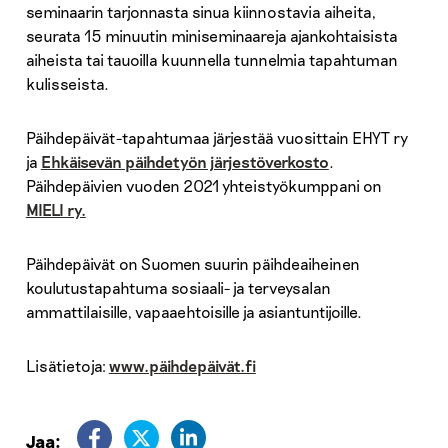
seminaarin tarjonnasta sinua kiinnostavia aiheita,
seurata 15 minuutin miniseminaareja ajankohtaisista
aiheista tai tauoilla kuunnella tunnelmia tapahtuman
kulisseista.
Päihdepäivät-tapahtumaa järjestää vuosittain EHYT ry
ja
Ehkäisevän päihdetyön järjestöverkosto
.
Päihdepäivien vuoden 2021 yhteistyökumppani on
MIELI ry.
Päihdepäivät on Suomen suurin päihdeaiheinen
koulutustapahtuma sosiaali- ja terveysalan
ammattilaisille, vapaaehtoisille ja asiantuntijoille.
Lisätietoja:
www.päihdepäivät.fi
Jaa: