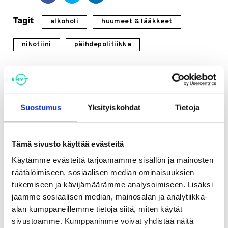
Tagit
alkoholi
huumeet & lääkkeet
nikotiini
päihdepolitiikka
Katso myös
Suostumus
Yksityiskohdat
Tietoja
Tiedotteet
Alkoholin toimitusmyynti
Tämä sivusto käyttää evästeitä
hyväksyttiin – Seuraukset osuvat
etenkin haavoittuvassa asemassa
Käytämme evästeitä tarjoamamme sisällön ja mainosten
oleviin
räätälöimiseen, sosiaalisen median ominaisuuksien
tukemiseen ja kävijämäärämme analysoimiseen. Lisäksi
jaamme sosiaalisen median, mainosalan ja analytiikka-
23.06.2026
alan kumppaneillemme tietoja siitä, miten käytät
Tiedotteet
sivustoamme. Kumppanimme voivat yhdistää näitä