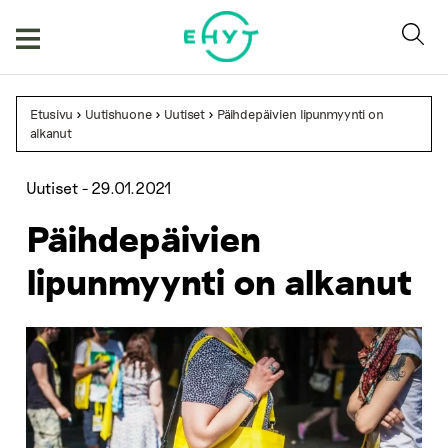
Skip
to
content
Etusivu
>
Uutishuone
>
Uutiset
>
Päihdepäivien lipunmyynti on
alkanut
Uutiset -
29.01.2021
Päihdepäivien
lipunmyynti on alkanut