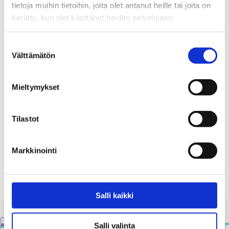
Valiokuntakäsittelyssä tehdyt
tietoja muihin tietoihin, joita olet antanut heille tai joita on
alkoholilain muutokset tukevat
kerätty, kun olet käyttänyt heidän palvelujaan.
suomalaisten terveyttä –
muutokset notifioitava EU:lle ennen
Suostumuksen
täysistuntoa
Välttämätön
valinta
09.06.2026
Mieltymykset
Blogit
Kesä kutsuu palautumaan ja
Tilastot
voimaan hyvin
Markkinointi
01.06.2026
Salli kaikki
Salli valinta