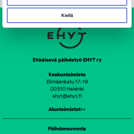
Kiellä
Ehkäisevä päihdetyö EHYT ry
Keskustoimisto
Elimäenkatu 17-19
00510 Helsinki
ehyt@ehyt.fi
Aluetoimistot>>
Päihdeneuvonta