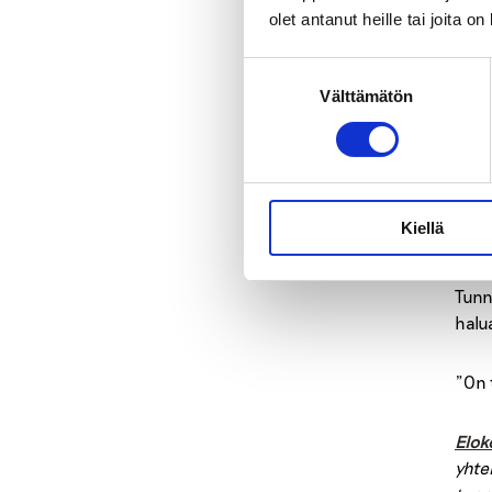
puhu
olet antanut heille tai joita o
E
Suostumuksen
Välttämätön
valinta
r
Kävi
Kiellä
oma 
Tunn
halua
”On 
Elok
yhte