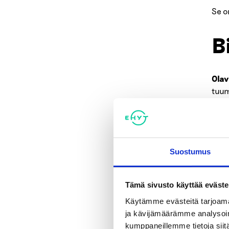
Se o
B
Olav
tuum
Käyn
koul
”Tää
Suostumus
sama
Elok
Tämä sivusto käyttää eväste
laut
Käytämme evästeitä tarjoama
ja kävijämäärämme analysoim
Kahv
kumppaneillemme tietoja siitä