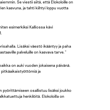
mmin. Se viestii siitä, että Elokoloille on
n kasvuna, ja tahti kiihtyi loppu vuotta
iten esimerkiksi Kalliossa kävi
1.
risahalla. Lisäksi väestö ikääntyy ja paha
 vastaaville palveluille on kasvava tarve.”
paikka on auki vuoden jokaisena päivänä.
s pitkäaikaistyöttömiä ja
n pyörittämiseen osallistuu lisäksi joukko
palkkatuettuja henkilöitä. Elokoloilla on