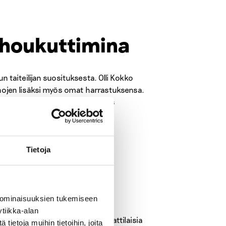
 houkuttimina
 taiteilijan suosituksesta. Olli Kokko
nojen lisäksi myös omat harrastuksensa.
ssa käy kaikenlaisia ihmisiä, myös
stään Kokko toimi autoalalla.
rdia kivan, muutaman hengen
Tietoja
lavi Kokko kertoo.
as yhdessä ja torstaisin irtoaa
 ominaisuuksien tukemiseen
tiikka-alan
s sosiaali- ja terveysalan ammattilaisia
ietoja muihin tietoihin, joita