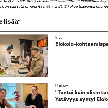
etta ja 71 % kertoo hyvinvointinsa lisääntyneen Elokolossa käy
oloon saa tulla omana itsenään, ja 80 % kokee tulevansa huomio
e lisää:
Sivu
Elokolo-kohtaamispa
Uutiset
“Tuntui kuin olisin t
Ystävyys syntyi Elok