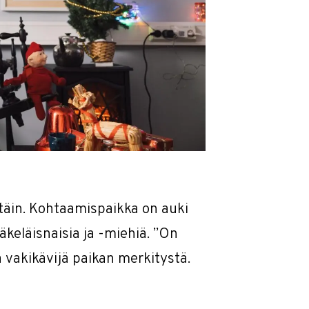
täin. Kohtaamispaikka on auki
äkeläisnaisia ja -miehiä. ”On
a vakikävijä paikan merkitystä.