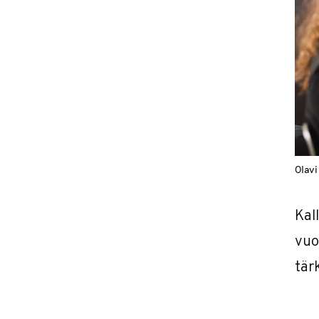
Olavi
Kal
vuo
tär