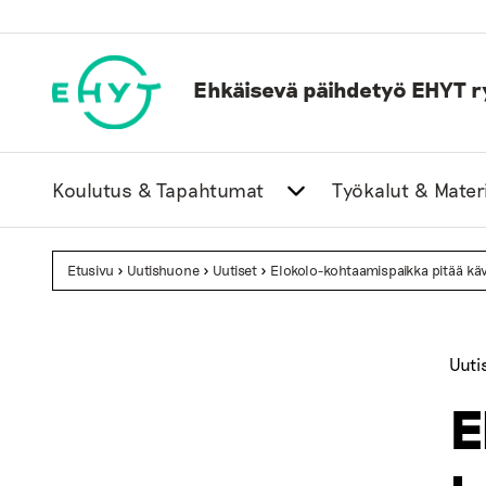
Skip
to
content
Ehkäisevä päihdetyö EHYT r
Koulutus & Tapahtumat
Työkalut & Materi
Etusivu
>
Uutishuone
>
Uutiset
>
Elokolo-kohtaamispaikka pitää kävi
Uuti
E