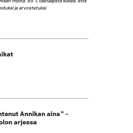
misen myötä. 85 % vastaajista kokee, että
iduksi ja arvostetuksi.
ikat
untenut Annikan aina” –
olon arjessa