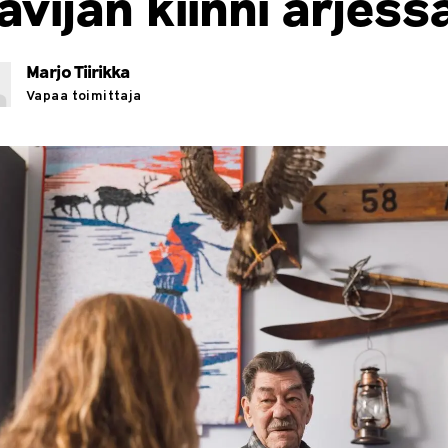
ävijän kiinni arjess
Marjo Tiirikka
Vapaa toimittaja