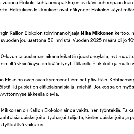
e vuonna Elokolo-kohtaamispaikkojen ovi kävi tiuhempaan kuin aie
etta. Hallituksen leikkaukset ovat näkyneet Elokolon käyntimäärie
.
ingin Kallion Elokolon toiminnanohjaaja
Mika Mikkonen
kertoo, m
lisvuoden jouluaattona 52 ihmistä. Vuoden 2025 määrä oli jo 10
0-luvun talouslaman aikana leikattiin juustohöylällä, nyt mootto
 nimeltä yksinäisyys on lisääntynyt. Tällaisille Elokoloille ja muille
ion Elokolon oven avaa kymmenet ihmiset päivittäin. Kohtaamis
jöistä liki puolet on eläkeläisnaisia ja -miehiä. Joukossa on myö
yvyttömyyseläkkeellä olevia.
 Mikkonen on Kallion Elokolon ainoa vakituinen työntekijä. Paika
ehtoisia opiskelijoita, työharjoittelijoita, kieltenopiskelijoita ja 
 työllistävä vaikutus.