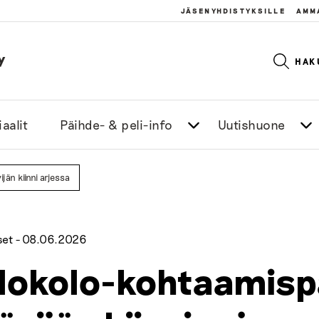
JÄSENYHDISTYKSILLE
AMM
y
HAK
aalit
Päihde- & peli-info
Uutishuone
jän kiinni arjessa
set -
08.06.2026
lokolo-kohtaamisp