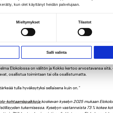
massa eri teemoista.
n kerätty, kun olet käyttänyt heidän palvelujaan.
lokolossa saa osallistua
Mieltymykset
Tilastot
auhassa
jöiden käytössä on kaksi tietokonetta ja tarvittaessa saa digituke
Salli valinta
läppäri sanoi sopimuksensa irti, Kokko siirtyi kokonaan älypuh
elma Elokolossa on välitön ja Kokko kertoo arvostavansa sitä, 
vat, osallistua toimintaan tai olla osallistumatta.
tärkeää tulla hyväksytyksi sellaisena kuin on.”
olo-kohtaamispaikkoja
koskevan kyselyn 2025 mukaan Elokoloill
isöllisyyden tukemisessa. Kyselyyn vastanneista 73 % kokee k