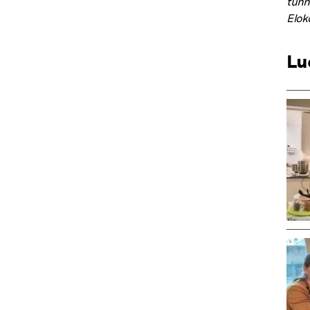
tunn
Elok
Lu