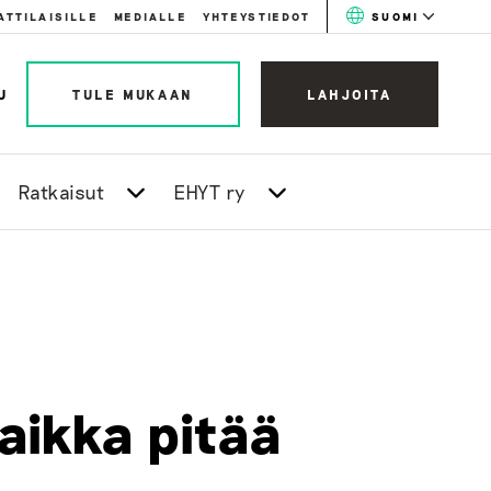
ATTILAISILLE
MEDIALLE
YHTEYSTIEDOT
SUOMI
U
TULE MUKAAN
LAHJOITA
Ratkaisut
EHYT ry
aikka pitää