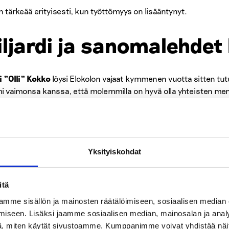
n tärkeää erityisesti, kun työttömyys on lisääntynyt.
iljardi ja sanomalehdet
i ”Olli” Kokko
löysi Elokolon vajaat kymmenen vuotta sitten tutun
i vaimonsa kanssa, että molemmilla on hyvä olla yhteisten me
nit tihenivät miehen jäätyä neljä vuotta sitten leskeksi. Elokolo
utettua väkeä insinööreistä tuomareihin. Ennen eläkkeelle jäämi
llä käy ihan tavallisia ihmisiä, kuten minä. Tykkään pelata bilja
Yksityiskohdat
ntasoisen peliporukan kanssa. Luen myös lehdet päivittäin”, O
olosta saa maksuttoman aamupuuron. Tiistaisin kokkaillaan loun
itä
asellinen hernekeittoa eurolla.
mme sisällön ja mainosten räätälöimiseen, sosiaalisen median
iseen. Lisäksi jaamme sosiaalisen median, mainosalan ja analy
ia ja pientä purtavaa saa omakustannushintaan. Paikalla käy myö
, miten käytät sivustoamme. Kumppanimme voivat yhdistää näitä t