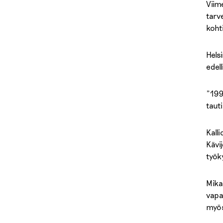
Viim
tarv
kohti
Hels
edel
”199
tauti
Kall
Kävi
työk
Mika
vapaa
myös