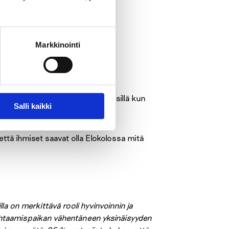
 tai olla
Markkinointi
a. Sitä Olavi Kokko ei tarvitse, sillä kun
Salli kaikki
elimen käyttöön.
että ihmiset saavat olla Elokolossa mitä
a on merkittävä rooli hyvinvoinnin ja
ohtaamispaikan vähentäneen yksinäisyyden