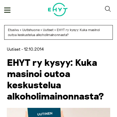
Skip
to
content
Etusivu
>
Uutishuone
>
Uutiset
>
EHYT ry kysyy: Kuka masinoi
outoa keskustelua alkoholimainonnasta?
Uutiset -
12.10.2014
EHYT ry kysyy: Kuka
masinoi outoa
keskustelua
alkoholimainonnasta?