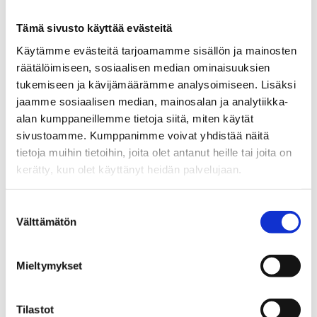
alkoholihaittojen takia menetetään vuosittain peräti
kaksi miljoonaa työpäivää. Alkoholimainonnan
Tämä sivusto käyttää evästeitä
rajoittaminen on viime vuosina noussut
Käytämme evästeitä tarjoamamme sisällön ja mainosten
eurooppalaisessa keskustelussa hinnan ja
räätälöimiseen, sosiaalisen median ominaisuuksien
saatavuuden rajoitusten rinnalle tärkeimpänä
tukemiseen ja kävijämäärämme analysoimiseen. Lisäksi
täydentävänä keinona päihdehaittojen vähentämiseen.
jaamme sosiaalisen median, mainosalan ja analytiikka-
alan kumppaneillemme tietoja siitä, miten käytät
sivustoamme. Kumppanimme voivat yhdistää näitä
tietoja muihin tietoihin, joita olet antanut heille tai joita on
kerätty, kun olet käyttänyt heidän palvelujaan.
Lisätietoja:
Sari Aalto-Matturi, toiminnanjohtaja, EHYT ry
p. 0400 508 234, sari.aalto-matturi(a)ehyt.fi
Suostumuksen
Välttämätön
valinta
Mieltymykset
Tuomas Tenkanen, johtava erityisasiantuntija, EHYT ry
p. 050 441 0449, tuomas.tenkanen(a)ehyt.fi
Tilastot