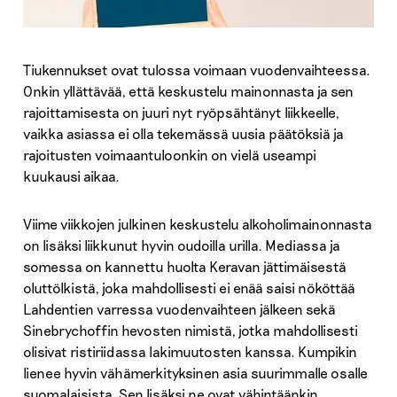
Tiukennukset ovat tulossa voimaan vuodenvaihteessa.
Onkin yllättävää, että keskustelu mainonnasta ja sen
rajoittamisesta on juuri nyt ryöpsähtänyt liikkeelle,
vaikka asiassa ei olla tekemässä uusia päätöksiä ja
rajoitusten voimaantuloonkin on vielä useampi
kuukausi aikaa.
Viime viikkojen julkinen keskustelu alkoholimainonnasta
on lisäksi liikkunut hyvin oudoilla urilla. Mediassa ja
somessa on kannettu huolta Keravan jättimäisestä
oluttölkistä, joka mahdollisesti ei enää saisi nököttää
Lahdentien varressa vuodenvaihteen jälkeen sekä
Sinebrychoffin hevosten nimistä, jotka mahdollisesti
olisivat ristiriidassa lakimuutosten kanssa. Kumpikin
lienee hyvin vähämerkityksinen asia suurimmalle osalle
suomalaisista. Sen lisäksi ne ovat vähintäänkin