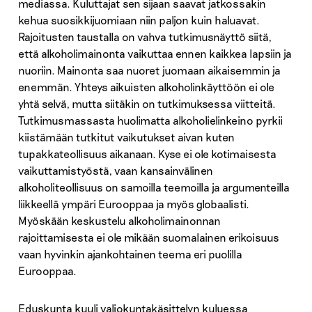
mediassa. Kuluttajat sen sijaan saavat jatkossakin
kehua suosikkijuomiaan niin paljon kuin haluavat.
Rajoitusten taustalla on vahva tutkimusnäyttö siitä,
että alkoholimainonta vaikuttaa ennen kaikkea lapsiin ja
nuoriin. Mainonta saa nuoret juomaan aikaisemmin ja
enemmän. Yhteys aikuisten alkoholinkäyttöön ei ole
yhtä selvä, mutta siitäkin on tutkimuksessa viitteitä.
Tutkimusmassasta huolimatta alkoholielinkeino pyrkii
kiistämään tutkitut vaikutukset aivan kuten
tupakkateollisuus aikanaan. Kyse ei ole kotimaisesta
vaikuttamistyöstä, vaan kansainvälinen
alkoholiteollisuus on samoilla teemoilla ja argumenteilla
liikkeellä ympäri Eurooppaa ja myös globaalisti.
Myöskään keskustelu alkoholimainonnan
rajoittamisesta ei ole mikään suomalainen erikoisuus
vaan hyvinkin ajankohtainen teema eri puolilla
Eurooppaa.
Eduskunta kuuli valiokuntakäsittelyn kuluessa