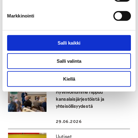
Jaa:
Markkinointi
Tagit
alkoholimainonta
Salli kaikki
Salli valinta
Katso myös
Kiellä
Uutiset
Hyvinvointimme riippuu
kansalaisjärjestöistä ja
yhteisöllisyydestä
29.06.2026
Uutiset