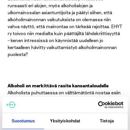
runsaasti eri alojen, myös alkoholialojen ja
ulkomainosalan asiantuntijoita ja päätyi siihen, että
alkoholimainonnan vaikutuksista on olemassa niin
vahva näyttö, että mainontaa on tärkeää rajoittaa. EHYT
ry toivoo niin medialta kuin päättäjiltä lähdekriittisyyttä
– kenen intressissä on käynnistää uudelleen jo
kertaalleen hävitty vaikuttamistyö alkoholimainonnan
puolesta?
Alkoholi on merkittävä rasite kansantaloudelle
Alkoholista puhuttaessa on välttämätöntä nostaa esiin
sen taloudelliset, terveydelliset ja sosiaaliset
vaikutukset. Alkoholi aiheuttaa suomalaiselle
yhteiskunnalle arviolta 6–7 miljardin euron välilliset ja
välittömät kustannukset joka vuosi. Alkoholi on
Suostumus
Yksityiskohdat
Tietoja
Suomessa työikäisten suurin kuolemansyy, ja