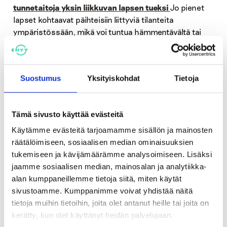
tunnetaitoja yksin liikkuvan lapsen tueksi
Jo pienet
lapset kohtaavat päihteisiin liittyviä tilanteita
ympäristössään, mikä voi tuntua hämmentävältä tai
pelottavalta. Avoin ja ikätasoinen keskustelu auttaa
lasta tunnistamaan ja välttämään turvattomia
tilanteita. EHYT ry:n Kaupunki kuuluu kaikille -hanke
Suostumus
Yksityiskohdat
Tietoja
tarjoaa opettajille valmiin opetusmateriaalin 1.–3.-
luokkalaisten turva- ja tunnetaitojen vahvistamiseen.
Oppitunnilla lapsi saa konkreettisia työkaluja toimia
Tämä sivusto käyttää evästeitä
turvallisesti tilanteissa, jotka tuntuvat pelottavilta. Tule
tutustumaan tuoreeseen opetusmateriaaliin ja
Käytämme evästeitä tarjoamamme sisällön ja mainosten
kuulemaan käytännön vinkit lasten turvallisuuden
räätälöimiseen, sosiaalisen median ominaisuuksien
tukemiseen Tulevaisuuden luokkahuoneeseen!
tukemiseen ja kävijämäärämme analysoimiseen. Lisäksi
Puhumassa EHYTin projektipäällikkö Heini Kärkkäinen.
jaamme sosiaalisen median, mainosalan ja analytiikka-
alan kumppaneillemme tietoja siitä, miten käytät
sivustoamme. Kumppanimme voivat yhdistää näitä
Lauantai 27.1.2024 15.00–15.30 Ehkäisevä
tietoja muihin tietoihin, joita olet antanut heille tai joita on
päihdekasvatustyö oppilaitoksissa – haaste ja
kerätty, kun olet käyttänyt heidän palvelujaan.
mahdollisuus
Ehkäisevä päihdekasvatustyö kuuluu