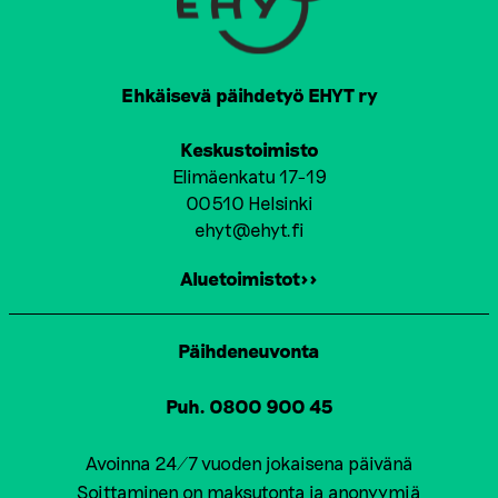
Ehkäisevä päihdetyö EHYT ry
Keskustoimisto
Elimäenkatu 17-19
00510 Helsinki
ehyt@ehyt.fi
Aluetoimistot>>
Päihdeneuvonta
Puh. 0800 900 45
Avoinna 24/7 vuoden jokaisena päivänä
Soittaminen on maksutonta ja anonyymiä