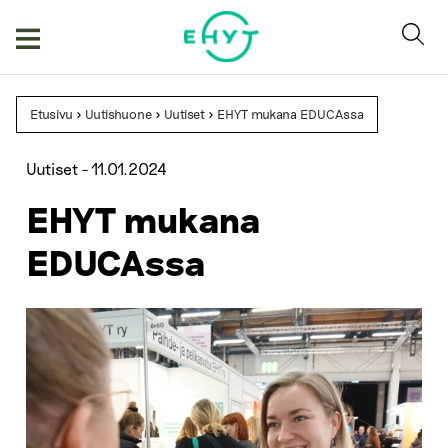
Skip
to
content
Etusivu
>
Uutishuone
>
Uutiset
>
EHYT mukana EDUCAssa
Uutiset -
11.01.2024
EHYT mukana
EDUCAssa