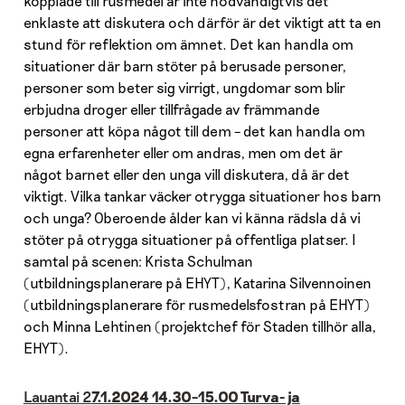
kopplade till rusmedel är inte nödvändigtvis det
enklaste att diskutera och därför är det viktigt att ta en
stund för reflektion om ämnet. Det kan handla om
situationer där barn stöter på berusade personer,
personer som beter sig virrigt, ungdomar som blir
erbjudna droger eller tillfrågade av främmande
personer att köpa något till dem – det kan handla om
egna erfarenheter eller om andras, men om det är
något barnet eller den unga vill diskutera, då är det
viktigt. Vilka tankar väcker otrygga situationer hos barn
och unga? Oberoende ålder kan vi känna rädsla då vi
stöter på otrygga situationer på offentliga platser. I
samtal på scenen: Krista Schulman
(utbildningsplanerare på EHYT), Katarina Silvennoinen
(utbildningsplanerare för rusmedelsfostran på EHYT)
och Minna Lehtinen (projektchef för Staden tillhör alla,
EHYT).
Lauantai 2
7.1.2024 14.30–15.00 Turva- ja