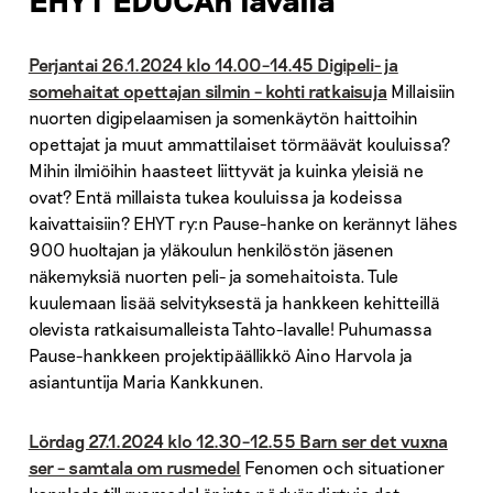
EHYT EDUCAn lavalla
Perjantai 26.1.2024 klo 14.00–14.45 Digipeli- ja
somehaitat opettajan silmin – kohti ratkaisuja
Millaisiin
nuorten digipelaamisen ja somenkäytön haittoihin
opettajat ja muut ammattilaiset törmäävät kouluissa?
Mihin ilmiöihin haasteet liittyvät ja kuinka yleisiä ne
ovat? Entä millaista tukea kouluissa ja kodeissa
kaivattaisiin? EHYT ry:n Pause-hanke on kerännyt lähes
900 huoltajan ja yläkoulun henkilöstön jäsenen
näkemyksiä nuorten peli- ja somehaitoista. Tule
kuulemaan lisää selvityksestä ja hankkeen kehitteillä
olevista ratkaisumalleista Tahto-lavalle! Puhumassa
Pause-hankkeen projektipäällikkö Aino Harvola ja
asiantuntija Maria Kankkunen.
Lördag 27.1.2024 klo 12.30–12.55 Barn ser det vuxna
ser – samtala om rusmedel
Fenomen och situationer