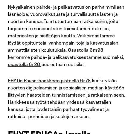
Nykyaikainen päihde- ja pelikasvatus on parhaimmillaan
läsnäoloa, vuorovaikutusta ja turvallisuutta lasten ja
nuorten kanssa. Tule tutustumaan ratkaisuihin, joita
tarjoamme monipuolisten toimintamenetelmien,
materiaalien ja sisältöjen kautta. Valikoimastamme
löydät oppitunteja, vanhempainiltoja ja kasvatusalan
ammattilaisten koulutuksia.
Osastolla 6m98
kerromme päihde- ja pelikasvatuksestamme suomeksi,
osastolla 6r20
puolestaan ruotsiksi.
EHYTin Pause-hankkeen pisteellä 6r78
keskitytään
nuorten digipelaamisen ja sosiaalisen median käyttöön
liittyvien haasteiden tunnistamiseen ja ratkaisemiseen.
Hankkeessa työtä tehdään yhdessä kasvattajien
kanssa, jotta löydettäisiin parhaat työvälineet ja
ratkaisut perheiden ja koulujen arkeen.