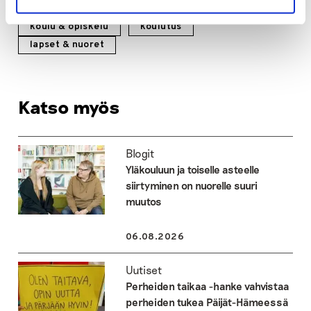
koulu & opiskelu
koulutus
lapset & nuoret
Katso myös
Blogit
Yläkouluun ja toiselle asteelle
siirtyminen on nuorelle suuri
muutos
06.08.2026
Uutiset
Perheiden taikaa -hanke vahvistaa
perheiden tukea Päijät-Hämeessä