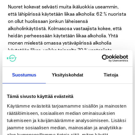
Nuoret kokevat selvästi muita ikäluokkia useammin,
että lähipiirissä käytetään liikaa alkoholia: 62 % nuorista
on ollut huolissaan jonkun läheisensä
alkoholinkäytöstä. Kolmasosa vastaajista kokee, että
heidän perheessään käytetään liikaa alkoholia. Yhtä
monen mielestä omassa ystäväpiirissä alkoholia
käytetään liikaa, vaikka toisaalta 70 % vastaajista
kertoo ystäväpiiriinsä kuuluvan henkilöitä, jotka eivät
käytä alkoholia lainkaan.
Suostumus
Yksityiskohdat
Tietoja
Nuoret ovat huolissaan myös omasta
alkoholinkäytöstään vanhempia ikäluokkia enemmän.
Yli neljännes (28 %) on ollut huolissaan omasta
Tämä sivusto käyttää evästeitä
alkoholinkäytöstään. Nuoret puhuvat lähipiirissään
Käytämme evästeitä tarjoamamme sisällön ja mainosten
alkoholin käytöstä ja sen ongelmista enemmän kuin
räätälöimiseen, sosiaalisen median ominaisuuksien
vanhemmat ikäluokat.
tukemiseen ja kävijämäärämme analysoimiseen. Lisäksi
jaamme sosiaalisen median, mainosalan ja analytiikka-
Kyselyyn vastanneista enemmistö (66 %) ei pidä
alan kumppaneillemme tietoja siitä, miten käytät