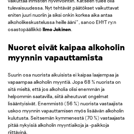
vaikuttaa ihmisten hyvinvointiin. Katseen tulee olla
tulevaisuudessa. Nyt tehtävät päätökset vaikuttavat
eniten juuri nuoriin ja siksi onkin korkea aika antaa
alkoholikeskustelussa heille ääni”, sanoo EHYT ry:n
osastopäällikkö
Ilmo Jokinen
.
Nuoret eivät kaipaa alkoholin
myynnin vapauttamista
Suurin osa nuorista aikuisista ei kaipaa laajempaa ja
vapaampaa alkoholin myyntiä. Jopa 68 % nuorista on
sitä mieltä, että jos alkoholia olisi enemmän ja
helpommin saatavilla, siitä aiheutuvat ongelmat
lisääntyisivät. Enemmistö (56 %) nuorista vastaajista
uskoo myynnin vapauttamisen myös lisäävän alkoholin
kulutusta. Seitsemän kymmenestä (70 %) vastaajasta
pitää nykyisiä alkoholin myyntiaikoja ja -paikkoja
riittävinä.