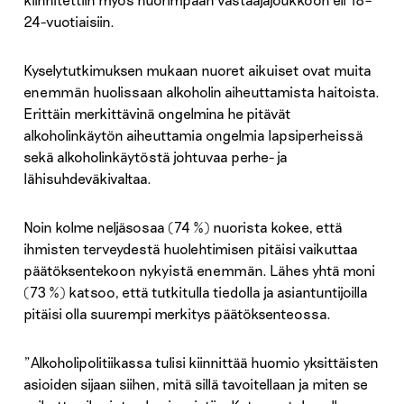
24-vuotiaisiin.
Kyselytutkimuksen mukaan nuoret aikuiset ovat muita
enemmän huolissaan alkoholin aiheuttamista haitoista.
Erittäin merkittävinä ongelmina he pitävät
alkoholinkäytön aiheuttamia ongelmia lapsiperheissä
sekä alkoholinkäytöstä johtuvaa perhe- ja
lähisuhdeväkivaltaa.
Noin kolme neljäsosaa (74 %) nuorista kokee, että
ihmisten terveydestä huolehtimisen pitäisi vaikuttaa
päätöksentekoon nykyistä enemmän. Lähes yhtä moni
(73 %) katsoo, että tutkitulla tiedolla ja asiantuntijoilla
pitäisi olla suurempi merkitys päätöksenteossa.
”Alkoholipolitiikassa tulisi kiinnittää huomio yksittäisten
asioiden sijaan siihen, mitä sillä tavoitellaan ja miten se