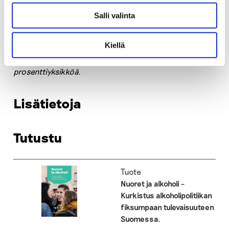
vastaajaryhmään (18–24-vuotiaat) ja heitä otettiin
Salli valinta
mukaan suhteellista osuutta enemmän (204
vastaajaa). Vastaukset kerättiin Gallup Forumissa, joka
Kiellä
on Kantar Publicin käyttämä internet-vastaajapaneeli.
Tulosten tilastollinen virhemarginaali on noin + 3,0
prosenttiyksikköä.
Lisätietoja
Tutustu
Tuote
Nuoret ja alkoholi –
Kurkistus alkoholipolitiikan
fiksumpaan tulevaisuuteen
Suomessa.