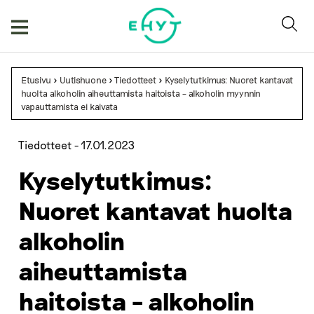
Skip
to
content
Etusivu
>
Uutishuone
>
Tiedotteet
>
Kyselytutkimus: Nuoret kantavat
huolta alkoholin aiheuttamista haitoista – alkoholin myynnin
vapauttamista ei kaivata
Tiedotteet -
17.01.2023
Kyselytutkimus:
Nuoret kantavat huolta
alkoholin
aiheuttamista
haitoista – alkoholin