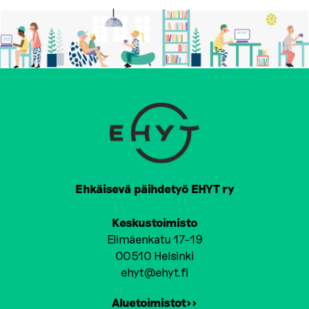
Ehkäisevä päihdetyö EHYT ry
Keskustoimisto
Elimäenkatu 17-19
00510 Helsinki
ehyt@ehyt.fi
Aluetoimistot>>