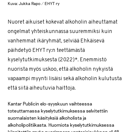
Kuva: Jukka Rapo / EHYT ry
Nuoret aikuiset kokevat alkoholin aiheuttamat
ongelmat yhteiskunnassa suuremmiksi kuin
vanhemmat ikäryhmät, selviää Ehkäisevä
päihdetyö EHYT ry:n teettämästä
kyselytutkimuksesta (2022)*. Enemmistö
nuorista myös uskoo, että alkoholin nykyistä
vapaampi myynti lisäisi sekä alkoholin kulutusta
että siitä aiheutuvia haittoja.
Kantar Publicin elo-syyskuun vaihteessa
toteuttamassa kyselytutkimuksessa selvitettiin
suomalaisten käsityksiä alkoholista ja
alkoholipolitiikasta. Huomiota kyselytutkimuksessa
kiinnitettiin myös nuorimpaan vastaajajoukkoon eli 18–