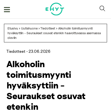
Skip
to
content
Etusivu
>
Uutishuone
>
Tiedotteet
>
Alkoholin toimitusmyynti
hyväksyttiin – Seuraukset osuvat etenkin haavoittuvassa asemassa
oleviin
Tiedotteet -
23.06.2026
Alkoholin
toimitusmyynti
hyväksyttiin –
Seuraukset osuvat
etenkin