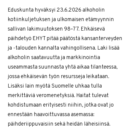
Eduskunta hyväksyi 23.6.2026 alkoholin
kotiinkuljetuksen ja ulkomaisen etämyynnin
sallivan lakimuutoksen 98–77. Ehkäisevä
päihdetyö EHYT pitää päätöstä kansanterveyden
ja -talouden kannalta vahingollisena. Laki lisää
alkoholin saatavuutta ja markkinointia
useammasta suunnasta yhtä aikaa tilanteessa,
jossa ehkäisevän työn resursseja leikataan.
Lisäksi lain myötä Suomelle uhkaa tulla
merkittäviä veromenetyksiä. Haitat tulevat
kohdistumaan erityisesti niihin, jotka ovat jo
ennestään haavoittuvassa asemassa:
päihderiippuvaisiin sekä heidän läheisiinsä.