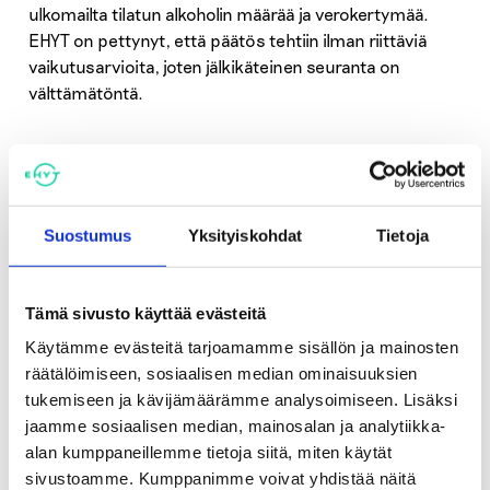
ulkomailta tilatun alkoholin määrää ja verokertymää.
EHYT on pettynyt, että päätös tehtiin ilman riittäviä
vaikutusarvioita, joten jälkikäteinen seuranta on
välttämätöntä.
Kansanterveys tarvitsee
vahvoja puolustajia
Suostumus
Yksityiskohdat
Tietoja
Alkoholi-, rahapeli- ja tupakkateollisuudella on
merkittävät taloudelliset resurssit edistää
liiketoiminnallista etuaan ilman tarvetta huolehtia
Tämä sivusto käyttää evästeitä
tuotteiden aiheuttamista haitoista. Viime kädessä kyse
Käytämme evästeitä tarjoamamme sisällön ja mainosten
on siitä, kuka puolustaa kansanterveyttä ja
räätälöimiseen, sosiaalisen median ominaisuuksien
yhteiskunnassa heikoimmassa asemassa olevia
tukemiseen ja kävijämäärämme analysoimiseen. Lisäksi
väestöryhmiä, jotka kantavat merkittävän osan
jaamme sosiaalisen median, mainosalan ja analytiikka-
haitoista.
alan kumppaneillemme tietoja siitä, miten käytät
sivustoamme. Kumppanimme voivat yhdistää näitä