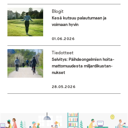
Blogit
Kesä kutsuu palautumaan ja
voimaan hyvin
01.06.2026
Tiedotteet
Selvitys: Päihde­ongelmien hoita­
matto­muudesta miljardi­kustan­
nukset
28.05.2026