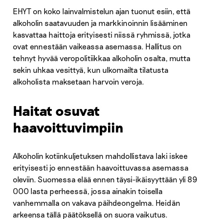
EHYT on koko lainvalmistelun ajan tuonut esiin, että
alkoholin saatavuuden ja markkinoinnin lisääminen
kasvattaa haittoja erityisesti niissä ryhmissä, jotka
ovat ennestään vaikeassa asemassa. Hallitus on
tehnyt hyvää veropolitiikkaa alkoholin osalta, mutta
sekin uhkaa vesittyä, kun ulkomailta tilatusta
alkoholista maksetaan harvoin veroja.
Haitat osuvat
haavoittuvimpiin
Alkoholin kotiinkuljetuksen mahdollistava laki iskee
erityisesti jo ennestään haavoittuvassa asemassa
oleviin. Suomessa elää ennen täysi-ikäisyyttään yli 89
000 lasta perheessä, jossa ainakin toisella
vanhemmalla on vakava päihdeongelma. Heidän
arkeensa tällä päätöksellä on suora vaikutus.