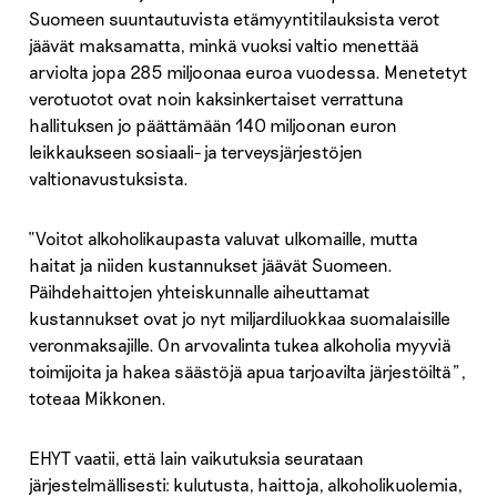
Suomeen suuntautuvista etämyyntitilauksista verot
jäävät maksamatta, minkä vuoksi valtio menettää
arviolta jopa 285 miljoonaa euroa vuodessa. Menetetyt
verotuotot ovat noin kaksinkertaiset verrattuna
hallituksen jo päättämään 140 miljoonan euron
leikkaukseen sosiaali- ja terveysjärjestöjen
valtionavustuksista.
“Voitot alkoholikaupasta valuvat ulkomaille, mutta
haitat ja niiden kustannukset jäävät Suomeen.
Päihdehaittojen yhteiskunnalle aiheuttamat
kustannukset ovat jo nyt miljardiluokkaa suomalaisille
veronmaksajille. On arvovalinta tukea alkoholia myyviä
toimijoita ja hakea säästöjä apua tarjoavilta järjestöiltä”,
toteaa Mikkonen.
EHYT vaatii, että lain vaikutuksia seurataan
järjestelmällisesti: kulutusta, haittoja, alkoholikuolemia,