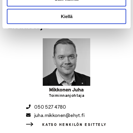
kansallista ohjausta ja tiiviimpää yhteistyötä
hyvinvointialueiden kanssa.
Kiellä
Lisätietoja:
Mikkonen Juha
Toiminnanjohtaja
050 527 4780
juha.mikkonen@ehyt.fi
KATSO HENKILÖN ESITTELY