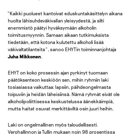
“Kaikki puolueet kantoivat eduskuntakäsittelyn aikana
huolta lähisuhdeväkivallan yleisyydestä, ja silti
enemmistö päätyi hyväksymään alkoholin
toimitusmyynnin. Samaan aikaan tutkimuksista
tiedetään, että kotona kulutettu alkoholi lisää
väkivaltatilanteita”, sanoo EHYTin toiminnanjohtaja
Juha Mikkonen
.
EHYT on koko prosessin ajan pyrkinyt tuomaan
päätöksenteon keskiöön sen, mihin ryhmiin laki
tosiasiassa vaikuttaa: lapsiin, päihdeongelmasta
toipuviin ja heidän läheisiinsä. Nämä ryhmät eivät ole
alkoholipoliittisessa keskustelussa äänekkäimpiä,
mutta haitat osuvat merkittäviltä osin juuri heihin.
Laki on ongelmallinen myös taloudellisesti.
Verohallinnon ja Tullin mukaan noin 98 prosentissa