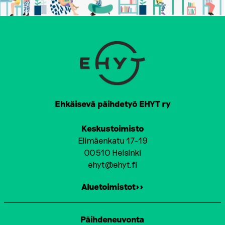
Ehkäisevä päihdetyö EHYT ry
Keskustoimisto
Elimäenkatu 17-19
00510 Helsinki
ehyt@ehyt.fi
Aluetoimistot>>
Päihdeneuvonta