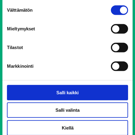
Suostumuksen
Välttämätön
valinta
Ehkäisevä päihdetyö EHYT ry
Mieltymykset
Keskustoimisto
Elimäenkatu 17-19
00510 Helsinki
Tilastot
ehyt@ehyt.fi
Aluetoimistot>>
Markkinointi
Päihdeneuvonta
Salli kaikki
Puh. 0800 900 45
Salli valinta
Avoinna 24/7 vuoden jokaisena päivänä
Soittaminen on maksutonta ja anonyymiä
Kiellä