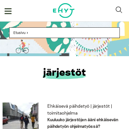
Skip
to
content
Etusivu
>
järjestöt
Ehkäisevä päihdetyö | järjestöt |
toimitaohjelma
Kuuluuko järjestöjen ääni ehkäisevän
päihdetyön ohjelmatyössä?