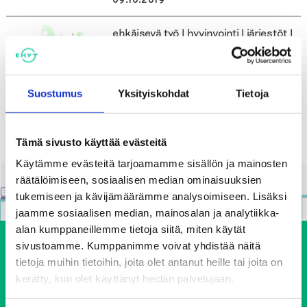
09.10.2019
ehkäisevä työ | hyvinvointi | järjestöt |
kunta
Ehkäisevä työ on kaikkien etu
Suostumus
Yksityiskohdat
Tietoja
11.09.2019
Tämä sivusto käyttää evästeitä
Käytämme evästeitä tarjoamamme sisällön ja mainosten
räätälöimiseen, sosiaalisen median ominaisuuksien
tukemiseen ja kävijämäärämme analysoimiseen. Lisäksi
jaamme sosiaalisen median, mainosalan ja analytiikka-
alan kumppaneillemme tietoja siitä, miten käytät
sivustoamme. Kumppanimme voivat yhdistää näitä
tietoja muihin tietoihin, joita olet antanut heille tai joita on
kerätty, kun olet käyttänyt heidän palvelujaan.