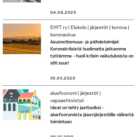
04.06.2025
EHYT ry | Elokolo | järjestöt | korona |
koronavirus
Asunnottomuus- ja päihdetoimijat:
Koronakriisistä huolimatta jatkamme
työtämme – huoli kriisin vaikutuksista on
silti suuri
30.03.2020
aluefoorumi | järjestöt |
vapaaehtoistyö
Ideat on tehty jaettaviksi –
aluefoorumista jäsenjärjestöille välineitä
toimintaan