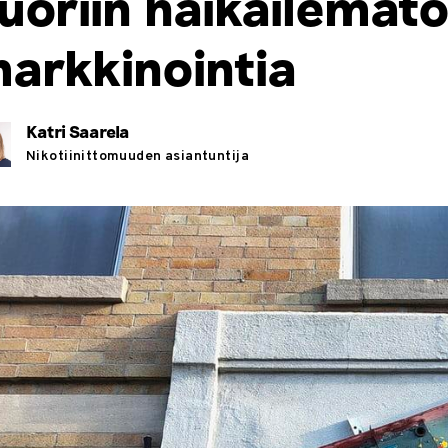
uoriin häikäilemät
arkkinointia
Katri Saarela
Nikotiinittomuuden asiantuntija