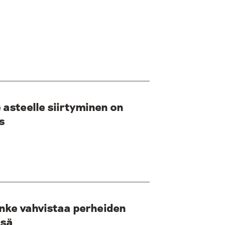
e asteelle siirtyminen on
s
nke vahvistaa perheiden
ssä