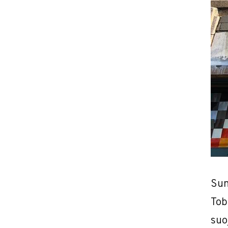
Sun
Tob
suo