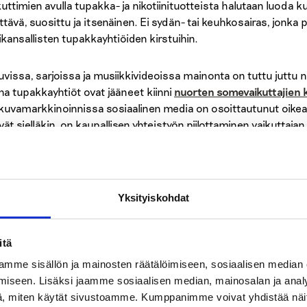
uttimien avulla tupakka- ja nikotiinituotteista halutaan luoda kuv
ittävä, suosittu ja itsenäinen. Ei sydän- tai keuhkosairas, jonka
kansallisten tupakkayhtiöiden kirstuihin.
uvissa, sarjoissa ja musiikkivideoissa mainonta on tuttu juttu 
ina tupakkayhtiöt ovat jääneet kiinni
nuorten somevaikuttajien 
ikuvamarkkinoinnissa sosiaalinen media on osoittautunut oikea
vät sielläkin, on kaupallisen yhteistyön piilottaminen vaikuttaj
uttaja on esikuva, johon nuori seuraaja haluaa samaistua ja jonka
attomia piilomainonnalle alttiita lapsia ja nuoria.
äjään liitettyjen mielikuvien lisäksi tuotteiden ulkonäköön liitet
Yksityiskohdat
ösavukepakkauksiin panostetaan. Yllättävin markkinointitem
itun nuuskan uudelleen liimattava etikettitarra. Jos tätä tuotett
itä
le sitten? Täysi-ikäisten miesten tarrakerholaisille? Niille, jotk
stustyynyillä ja pukeutua brändin paitaan?
mme sisällön ja mainosten räätälöimiseen, sosiaalisen median
iseen. Lisäksi jaamme sosiaalisen median, mainosalan ja analy
pä sitten maku? Miten houkutella nuoria jonkun niinkin pahanha
, miten käytät sivustoamme. Kumppanimme voivat yhdistää näitä t