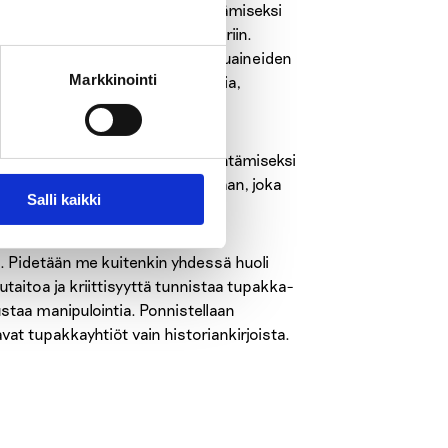
a positiivisten mielikuvien lisäämiseksi
otteet vetoavat erityisesti nuoriin.
skassa ja sähkösavukkeissa makuaineiden
Markkinointi
 Saisiko olla minttua, vesimelonia,
vaikuttavat elkeet haittojen vähentämiseksi
jaukset. Luotatko teollisuudenalaan, joka
Salli kaikki
ja. Pidetään me kuitenkin yhdessä huoli
taitoa ja kriittisyyttä tunnistaa tupakka-
ustaa manipulointia. Ponnistellaan
at tupakkayhtiöt vain historiankirjoista.