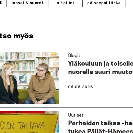
t
lapset & nuoret
nikotiini
päihdepolitiikka
tso myös
Blogit
Yläkouluun ja toisell
nuorelle suuri muuto
06.08.2026
Uutiset
Perheiden taikaa -ha
tukea Päijät-Hämee