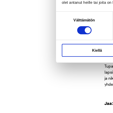
tupa
olet antanut heille tai joita o
käyt
Suostumuksen
Savu
Välttämätön
valinta
käyt
lakri
Tupa
on s
Kiellä
tapp
Tupa
laps
ja n
yhde
Jaa