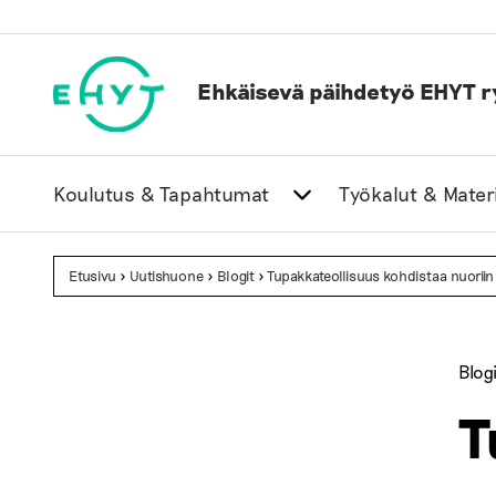
Skip
to
content
Ehkäisevä päihdetyö EHYT r
Koulutus & Tapahtumat
Työkalut & Materi
Etusivu
>
Uutishuone
>
Blogit
>
Tupakkateollisuus kohdistaa nuoriin
Blogi
T