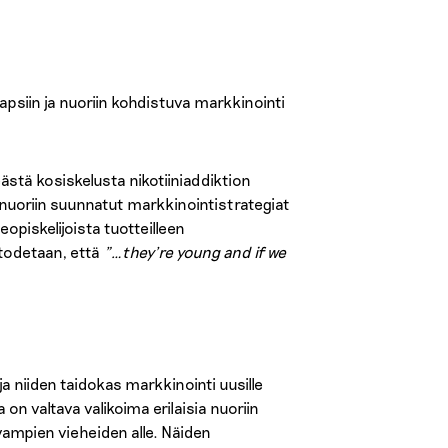
lapsiin ja nuoriin kohdistuva markkinointi
tä kosiskelusta nikotiiniaddiktion
t nuoriin suunnatut markkinointistrategiat
geopiskelijoista tuotteilleen
todetaan, että
”…they’re young and if we
 niiden taidokas markkinointi uusille
a on valtava valikoima erilaisia nuoriin
vampien vieheiden alle. Näiden