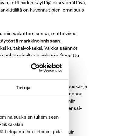
aa, että niiden käyttäjä olisi viehättävä,
 pankkitililtä on huvennut pieni omaisuus
nuoriin vaikuttamisessa, mutta viime
käytöstä markkinoinnissaan
.
ksi kultakaivokseksi. Vaikka säännöt
an muuhun sisältöön helppoa. Suosittu
 välityksellä mainos tavoittaa
yllä imagolla on suuri merkitys. Nuuska- ja
Tietoja
ppu on suomalaisnuorten keskuudessa
a ei muka markkinoida nuorille, niin
a haluavat sisustaa myös kotinsa denssi-
 ominaisuuksien tukemiseen
tiikka-alan
juisen ja -makuisen tuotteen, kuin
ietoja muihin tietoihin, joita