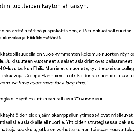
otiinituotteiden käytön ehkäisyn.
a on erittäin tärkeä ja ajankohtainen, sillä tupakkateollisuuden 
alakavalaa ja häikäilemätöntä.
kkateollisuudella on vuosikymmenten kokemus nuorten röyhkeäs
lle. Julkisuuteen vuotaneet sisäiset asiakirjat ovat paljastanee
40-luvulta, kun Philip Morris etsi nuorista, tyylitietoisista colle
oskasvoja. College Plan -nimellä otsikoidussa suunnitelmassa 
 them, we have customers for a long time.
”.
tegia ei näytä muuttuneen reilussa 70 vuodessa.
kkayhtiöiden eloonjäämiskamppailun ytimessä ovat mielikuvat ja
tiaalisille asiakkaille eli nuorille. Yhtiöiden strategisessa pakiss
nattuja koukkuja, jotka on verhottu toinen toistaan houkuttele