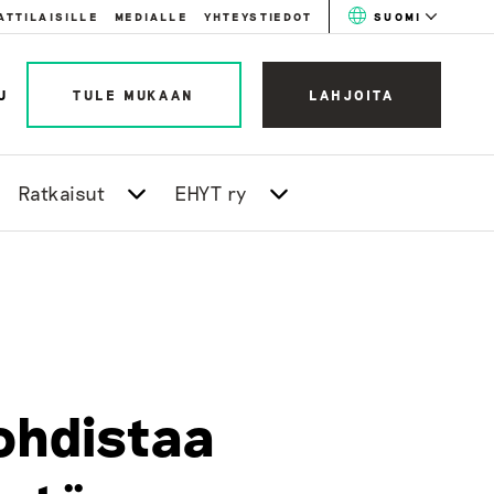
ATTILAISILLE
MEDIALLE
YHTEYSTIEDOT
SUOMI
U
TULE MUKAAN
LAHJOITA
Ratkaisut
EHYT ry
ohdistaa