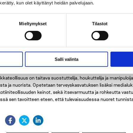
kan, käyttäjäksi? Maun peittämiseksi, tuotteen houkuttavuuden j
n kerätty, kun olet käyttänyt heidän palvelujaan.
etään erilaisia makuaineita. Tutkimukset osoittavat, että makutu
kkeissa makuaineiden käyttö ei ole enää sallittua, mutta nuu
Mieltymykset
Tilastot
tö on yleistä ja makujen kirjo on laaja kuin karkkikaupassa ikään.
tsia, suklaata tai vaikkapa mustikkaa pienellä xylitol-lisällä?
kkateollisuus pelaa likaista peliä ja kaikki sen hyväntahtoisilta 
ilmänlumetta, aivan kuten taannoiset filtteri- ja kevytsavukehui
Salli valinta
aa puolet ja sairastuttaa lähes kaikki asiakkaansa?
kkateollisuus on taitava suostuttelija, houkuttelija ja manipuloi
ista ja nuorista. Opetetaan terveyskasvatuksen lisäksi medialuku
ikotiiniteollisuuden keinot, sekä itsevarmuutta ja rohkeutta vast
ssä sen tavoitteen eteen, että tulevaisuudessa nuoret tunnistav
: