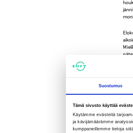
houk
jänn
moni
Elok
aiko
Miel
päte
vaik
lukem
Käytt
Suostumus
sähk
suos
Tämä sivusto käyttää eväste
kenel
sisu
Käytämme evästeitä tarjoama
ja kävijämäärämme analysoim
Entä
kumppaneillemme tietoja siitä