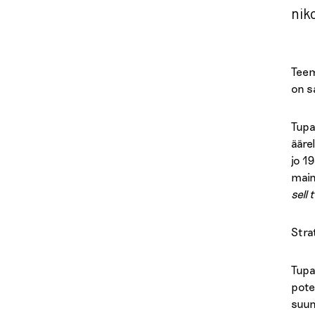
nik
Teem
on s
Tupa
ääre
jo 19
main
sell
Stra
Tupa
poten
suun