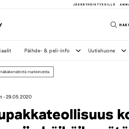
JÄSENYHDISTYKSILLE
AMM
y
HAK
aalit
Päihde- & peli-info
Uutishuone
 häikäilemätöntä markkinointia
t -
29.05.2020
upakkateollisuus k