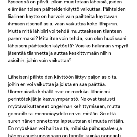
Kyseessä on päivä, jolloin muistetaan läheisiä, joiden
elämään toisen päihteidenkäyttö vaikuttaa. Päihteiden
liiallinen käyttö on harvoin vain päihteitä käyttävän
ihmisen itsensä asia, vaan vaikuttaa koko lähipii­riin.
Mutta mitä lähipiiri voi tehdä muuttaakseen tilanteen
paremmaksi? Mitä itse voin tehdä, kun olen huolissani
läheiseni päihteiden käytöstä? Voisiko hallinnan ympyrä
jäsentää tilannetta ja auttaa keskittymään niihin
asioihin, joihin voin vaikuttaa?
Läheiseni päihteiden käyttöön liittyy paljon asioita,
joihin en voi vaikuttaa ja joista en saa päättää.
Ulommaisella kehällä ovat esimerkiksi läheiseni
perintötekijät ja kasvuympäristö. Ne ovat taatusti
myötävaikuttaneet ongelman kehittymiseen, mutta
geeneille tai menneisyydelle en voi mitään. Se että
suren hänen onnetonta lapsuuttaan ei muuta mitään.
En myöskään voi hallita sitä, millaisia päihdepalveluja
hänen asuinkunnassaan on tarjolla: kuinka nopeasti