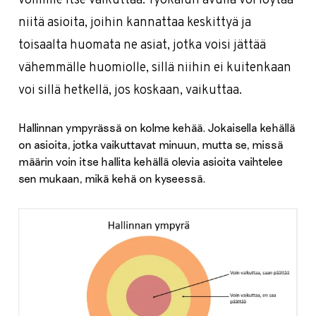
voimme itse vaikuttaa. Työkalun avulla voi löytää
niitä asioita, joihin kannattaa keskittyä ja
toisaalta huomata ne asiat, jotka voisi jättää
vähemmälle huomiolle, sillä niihin ei kuitenkaan
voi sillä hetkellä, jos koskaan, vaikuttaa.
Hallinnan ympyrässä on kolme kehää. Jokaisella kehällä
on asioita, jotka vaikuttavat minuun, mutta se, missä
määrin voin itse hallita kehällä olevia asioita vaihtelee
sen mukaan, mikä kehä on kyseessä.