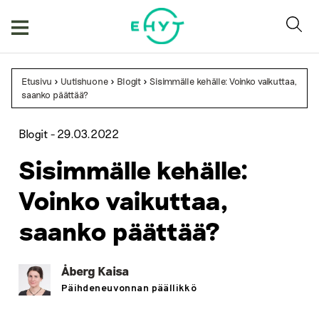
Skip
to
content
Etusivu
>
Uutishuone
>
Blogit
>
Sisimmälle kehälle: Voinko vaikuttaa,
saanko päättää?
Blogit -
29.03.2022
Sisimmälle kehälle:
Voinko vaikuttaa,
saanko päättää?
Åberg Kaisa
Päihdeneuvonnan päällikkö