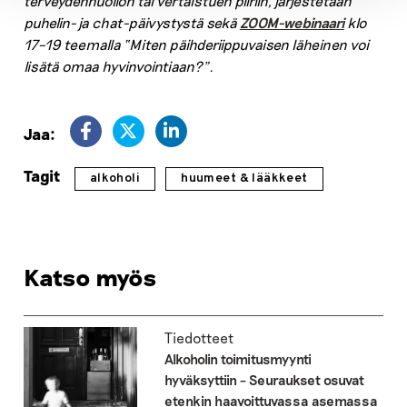
terveydenhuollon tai vertaistuen piiriin, järjestetään
puhelin- ja chat-päivystystä sekä
ZOOM-webinaari
klo
17–19 teemalla “Miten päihderiippuvaisen läheinen voi
lisätä omaa hyvinvointiaan?”.
Jaa:
Tagit
alkoholi
huumeet & lääkkeet
Katso myös
Tiedotteet
Alkoholin toimitusmyynti
hyväksyttiin – Seuraukset osuvat
etenkin haavoittuvassa asemassa