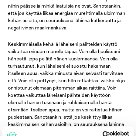
niihin pääsee ja minkä laatuisia ne ovat. Sanotaankin,
että jos käyttää liikaa energiaa murehtimalla uloimman
kehän asioita, on seurauksena lähinnä katkeruutta ja
negatiivinen maailmankuva.
Keskimmäisellä kehällä läheiseni päihteiden käyttö
vaikuttaa minuun monella tapaa. Voin olla huolissani
hänestä, jopa pelätä hänen kuolemaansa. Voin olla
turhautunut, kun läheiseni ei suostu hakemaan
itselleen apua, vaikka minusta aivan selvästi tarvitsee
sitä. Voin olla pettynyt, kun hän retkahtaa, vaikka oli jo
onnistunut olemaan pitemmän aikaa raittiina. Voin
koettaa vaikuttaa läheiseni päihteiden käyttöön
olemalla hänen tukenaan ja rohkaisemalla häntä
etsimään itselleen apua, mutta en voi raitistua hänen
puolestaan. Sanotaankin, että jos keskittyy liikaa
keskimmäisen kehän asioihin, on seurauksena lähinnä
stressiä ja huolta. Läheiseni tilanne ei välttämättä