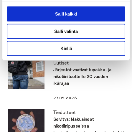
Katso myös
Salli kaikki
Blogit
Aikuinen, suojaa nuorta
Salli valinta
nikotiiniteollisuuden metkuilta
Kiellä
29.05.2026
Uutiset
Järjestöt vaativat tupakka- ja
nikotiinituotteille 20 vuoden
ikärajaa
27.05.2026
Tiedotteet
Selvitys: Makuaineet
nikotiinipusseissa