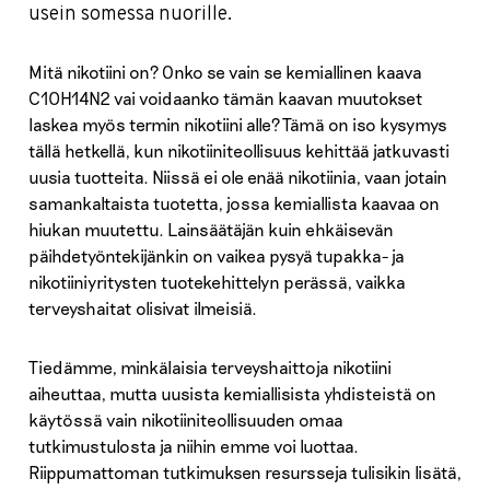
usein somessa nuorille.
Mitä nikotiini on? Onko se vain se kemiallinen kaava
C10H14N2 vai voidaanko tämän kaavan muutokset
laskea myös termin nikotiini alle? Tämä on iso kysymys
tällä hetkellä, kun nikotiiniteollisuus kehittää jatkuvasti
uusia tuotteita. Niissä ei ole enää nikotiinia, vaan jotain
samankaltaista tuotetta, jossa kemiallista kaavaa on
hiukan muutettu. Lainsäätäjän kuin ehkäisevän
päihdetyöntekijänkin on vaikea pysyä tupakka- ja
nikotiiniyritysten tuotekehittelyn perässä, vaikka
terveyshaitat olisivat ilmeisiä.
Tiedämme, minkälaisia terveyshaittoja nikotiini
aiheuttaa, mutta uusista kemiallisista yhdisteistä on
käytössä vain nikotiiniteollisuuden omaa
tutkimustulosta ja niihin emme voi luottaa.
Riippumattoman tutkimuksen resursseja tulisikin lisätä,