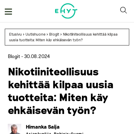
Skip
to
content
Etusivu
>
Uutishuone
>
Blogit
>
Nikotiiniteollisuus kehittää kilpaa
uusia tuotteita: Miten käy ehkäisevän työn?
Blogit -
30.08.2024
Nikotiiniteollisuus
kehittää kilpaa uusia
tuotteita: Miten käy
ehkäisevän työn?
Himanka Saija