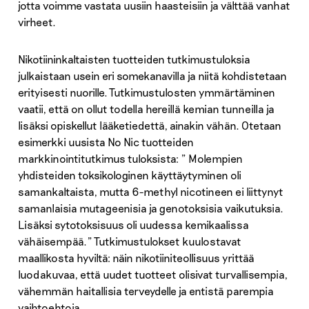
jotta voimme vastata uusiin haasteisiin ja välttää vanhat
virheet.
Nikotiininkaltaisten tuotteiden tutkimustuloksia
julkaistaan usein eri somekanavilla ja niitä kohdistetaan
erityisesti nuorille. Tutkimustulosten ymmärtäminen
vaatii, että on ollut todella hereillä kemian tunneilla ja
lisäksi opiskellut lääketiedettä, ainakin vähän. Otetaan
esimerkki uusista No Nic tuotteiden
markkinointitutkimus tuloksista: ” Molempien
yhdisteiden toksikologinen käyttäytyminen oli
samankaltaista, mutta 6-methyl nicotineen ei liittynyt
samanlaisia mutageenisia ja genotoksisia vaikutuksia.
Lisäksi sytotoksisuus oli uudessa kemikaalissa
vähäisempää.” Tutkimustulokset kuulostavat
maallikosta hyviltä: näin nikotiiniteollisuus yrittää
luodakuvaa, että uudet tuotteet olisivat turvallisempia,
vähemmän haitallisia terveydelle ja entistä parempia
vaihtoehtoja.