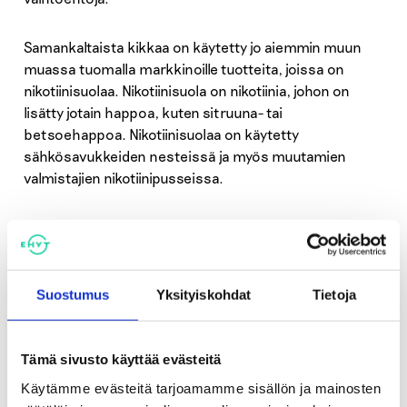
Samankaltaista kikkaa on käytetty jo aiemmin muun
muassa tuomalla markkinoille tuotteita, joissa on
nikotiinisuolaa. Nikotiinisuola on nikotiinia, johon on
lisätty jotain happoa, kuten sitruuna- tai
betsoehappoa. Nikotiinisuolaa on käytetty
sähkösavukkeiden nesteissä ja myös muutamien
valmistajien nikotiinipusseissa.
Kilpajuoksu on tällä hetkellä täyttä totta ja
nikotiiniteollisuus yrittää koko ajan saada uusia kanta-
asiakkaita tuleviksi vuosiksi. Ehkäisevässä työssä
tarvitaan yhteistyötä ja yhdessä tekemistä, ja sen me
Suostumus
Yksityiskohdat
Tietoja
osaamme. Meidän tulee saada mukaan niin
vanhemmat kuin ammattilaiset ja jaettava yhteistä
ymmärrystä, jotta pystymme vastaamaan tähän
Tämä sivusto käyttää evästeitä
nikotiiniteollisuuden meille antamaan haasteeseen.
Käytämme evästeitä tarjoamamme sisällön ja mainosten
Savuton Suomi -tavoitteena on, että väestöstä