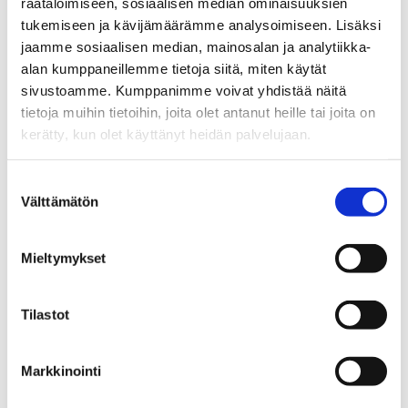
räätälöimiseen, sosiaalisen median ominaisuuksien
enintään viisi prosenttia käyttää tupakka- tai
tukemiseen ja kävijämäärämme analysoimiseen. Lisäksi
nikotiinituotteita vuonna 2030. Tämä on yhteistyöllä
jaamme sosiaalisen median, mainosalan ja analytiikka-
vielä saavutettavissa.
alan kumppaneillemme tietoja siitä, miten käytät
sivustoamme. Kumppanimme voivat yhdistää näitä
Savuton Suomi -päivää vietetään perjantaina 30.8.
tietoja muihin tietoihin, joita olet antanut heille tai joita on
Päivän tarkoituksena on nostaa esille tavoitetta
kerätty, kun olet käyttänyt heidän palvelujaan.
savuttomasta ja nikotiinittomasta Suomesta. Tänä
vuonna teemana on ”Lasten tulevaisuus, aikuisten
Suostumuksen
vastuu.”
Välttämätön
valinta
Mieltymykset
Jaa:
Tagit
nikotiini
Tilastot
Markkinointi