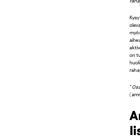
raha
Kysy
olev
myös
aihe
akti
on t
huol
raha
”
Osa
(amm
A
l