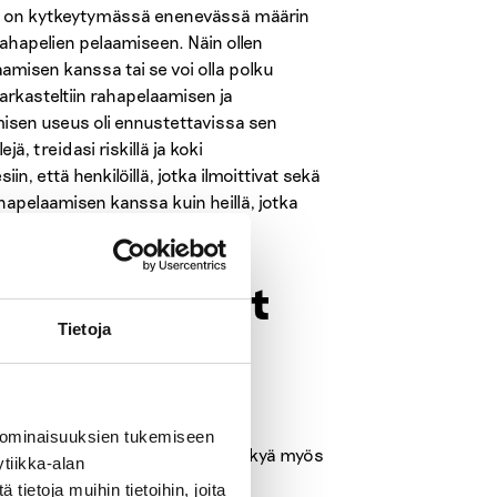
ia on kytkeytymässä enenevässä määrin
rahapelien pelaamiseen. Näin ollen
amisen kanssa tai se voi olla polku
rkasteltiin rahapelaamisen ja
misen useus oli ennustettavissa sen
ä, treidasi riskillä ja koki
, että henkilöillä, jotka ilmoittivat sekä
apelaamisen kanssa kuin heillä, jotka
htoistoimijat
Tietoja
n
uosia, on se lähiaikoina alkanut
 ominaisuuksien tukemiseen
iakin. Treidaaminen on alkanut näkyä myös
tiikka-alan
ietoja muihin tietoihin, joita