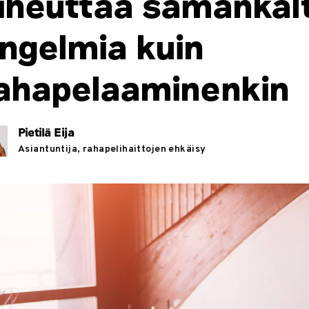
iheuttaa samankalt
ngelmia kuin
ahapelaaminenkin
Pietilä Eija
Asiantuntija, rahapelihaittojen ehkäisy