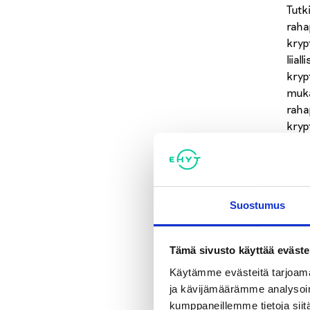
Tutk
raha
kryp
liia
kryp
mukaa
raha
kryp
ilmo
A
Suostumus
k
Tämä sivusto käyttää eväste
Vaik
Käytämme evästeitä tarjoama
enen
ja kävijämäärämme analysoim
raha
kumppaneillemme tietoja siitä