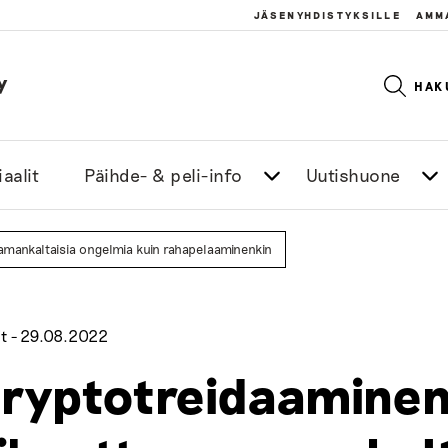
JÄSENYHDISTYKSILLE
AMM
y
HAK
aalit
Päihde- & peli-info
Uutishuone
amankaltaisia ongelmia kuin rahapelaaminenkin
t -
29.08.2022
ryptotreidaaminen