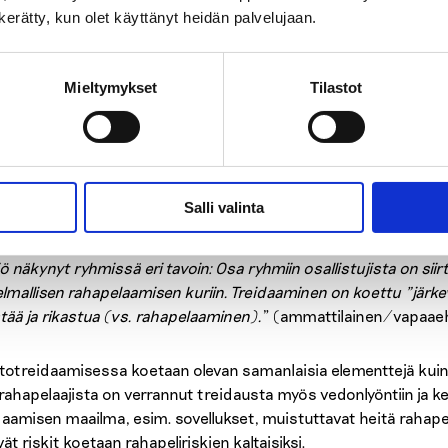
n kerätty, kun olet käyttänyt heidän palvelujaan.
in ja Sosped-säätiön keväällä 2022 tekemässä kyselyssä
kävi 
ä myös rahapeliongelmia kokevien kohtaavissa palveluissa. Kys
aehtoistoimijoista 47 prosenttia kertoi ilmiön nousseen esiin v
Mieltymykset
Tilastot
enttia kertoi kryptotreidaamisen näkyneen jo vuonna 2012.
ttilaiset ja vapaaehtoistyöntekijät kertoivat treidaamisen yle
alle tai sen tilalle. Osa kohdatuista treidaajista myös hakeutui 
Salli valinta
en aiheuttamien ongelmien vuoksi.
iö näkynyt ryhmissä eri tavoin: Osa ryhmiin osallistujista on si
lmallisen rahapelaamisen kuriin. Treidaaminen on koettu ”järkev
tää ja rikastua (vs. rahapelaaminen).
” (ammattilainen/vapaaeh
totreidaamisessa koetaan olevan samanlaisia elementtejä kui
rahapelaajista on verrannut treidausta myös vedonlyöntiin ja 
daamisen maailma, esim. sovellukset, muistuttavat heitä raha
yvät riskit koetaan rahapeliriskien kaltaisiksi.