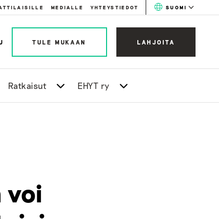
ATTILAISILLE
MEDIALLE
YHTEYSTIEDOT
SUOMI
U
TULE MUKAAN
LAHJOITA
Ratkaisut
EHYT ry
 voi