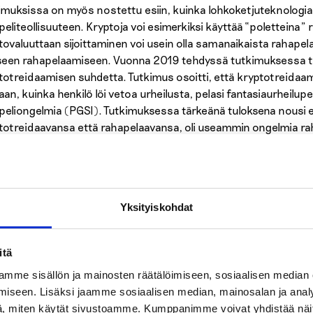
imuksissa on myös nostettu esiin, kuinka lohkoketjuteknolog
peliteollisuuteen. Kryptoja voi esimerkiksi käyttää “poletteina” 
tovaluuttaan sijoittaminen voi usein olla samanaikaista rahapela
lliseen rahapelaamiseen. Vuonna 2019 tehdyssä tutkimuksessa ta
totreidaamisen suhdetta. Tutkimus osoitti, että kryptotreidaa
n, kuinka henkilö löi vetoa urheilusta, pelasi fantasiaurheilupelej
peliongelmia (PGSI). Tutkimuksessa tärkeänä tuloksena nousi esiin
totreidaavansa että rahapelaavansa, oli useammin ongelmia rah
ittivat vain rahapelaavansa.
mmattilaiset ja vapaae
Yksityiskohdat
ertovat kokemuksistaa
itä
ka kryptosijoittaminen ja -treidaaminen on ollut mahdollista jo v
mme sisällön ja mainosten räätälöimiseen, sosiaalisen median
evässä määrin kiinnostaa niin mediaa kuin tavallisia kansalais
iseen. Lisäksi jaamme sosiaalisen median, mainosalan ja analy
peliongelmia kohtaavien palveluissa, vaikkakin maltillisesti.
, miten käytät sivustoamme. Kumppanimme voivat yhdistää näitä t