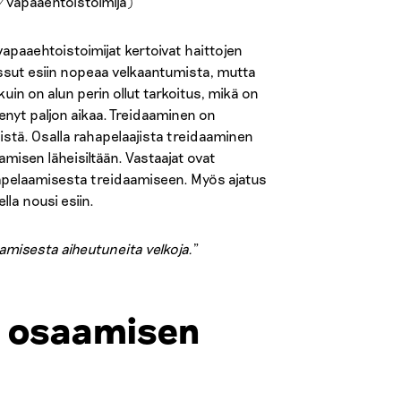
/vapaaehtoistoimija)
vapaaehtoistoimijat kertoivat haittojen
ussut esiin nopeaa velkaantumista, mutta
n on alun perin ollut tarkoitus, mikä on
ienyt paljon aikaa. Treidaaminen on
istä. Osalla rahapelaajista treidaaminen
isen läheisiltään. Vastaajat ovat
ahapelaamisesta treidaamiseen. Myös ajatus
la nousi esiin.
aamisesta aiheutuneita velkoja.
”
t osaamisen