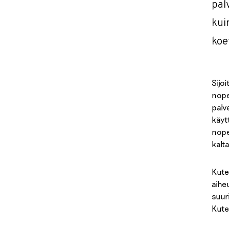
pal
kui
koe
Sijo
nope
palv
käyt
nope
kalta
Kute
aihe
suur
Kute