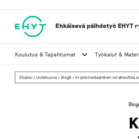
Skip
to
content
Ehkäisevä päihdetyö EHYT r
Koulutus & Tapahtumat
Työkalut & Materi
Etusivu
>
Uutishuone
>
Blogit
>
Kryptotreidaaminen voi aiheuttaa s
Blogi
K