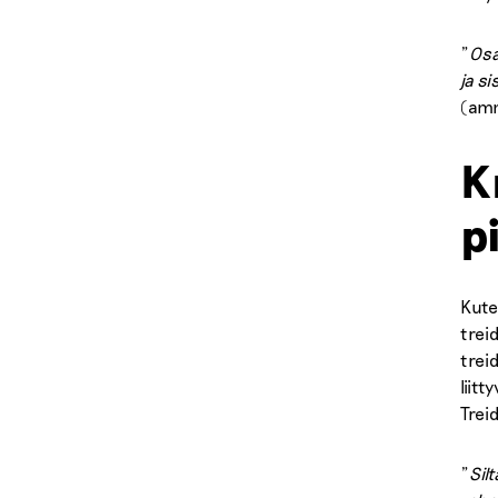
”
Osa
ja s
(amm
K
p
Kute
trei
trei
liit
Trei
”
Sil