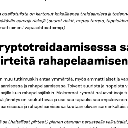
 osallistujista on kertonut kokeilleensa treidaamista ja todenne
isältävän samoja riskejä (suuret riskit, nopea tempo, tappioide
attilainen/vapaaehtoistoimija)
ryptotreidaamisessa s
iirteitä rahapelaamise
n muu tutkimuskin antaa ymmärtää, myös ammattilaiset ja vapa
daamisessa ja rahapelaamisessa. Toiveet suurista ja nopeista vo
daajilla kuin rahapelaajillakin. Molemmat ryhmät haluavat isoja
tyvä jännitys on koukuttavaa ja useissa tapauksissa impulsiivinen
daamisessa ja rahapelaamisessa koetaan olevan samankaltaisia ha
tä se (haitalliset piirteet) pienen otannan perusteella vaikuttaisi