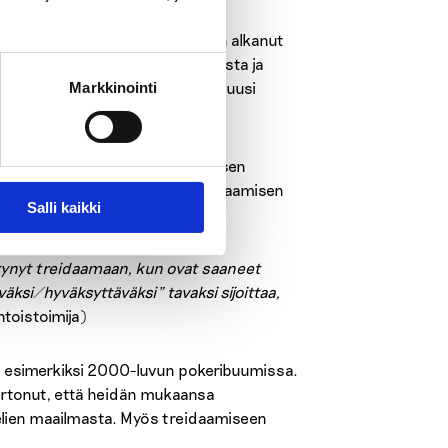
ilmi, että kryptotreidaaminen on alkanut
elyyn vastanneista ammattilaisista ja
uoden 2021 aikana. Vastaajista kuusi
Markkinointi
isimmin joko tulleen rahapelaamisen
avun piiriin pelkästään kryptotreidaamisen
Salli kaikki
irtynyt treidaamaan, kun ovat saaneet
äksi/hyväksyttäväksi” tavaksi sijoittaa,
toistoimija)
n esimerkiksi 2000-luvun pokeribuumissa.
kertonut, että heidän mukaansa
pelien maailmasta. Myös treidaamiseen