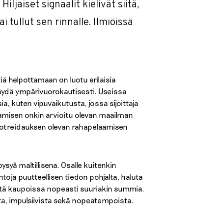
ljaiset signaalit kielivät siitä,
tullut sen rinnalle. Ilmiöissä
ä helpottamaan on luotu erilaisia
käydä ympärivuorokautisesti. Useissa
a, kuten vipuvaikutusta, jossa sijoittaja
aamisen onkin arvioitu olevan maailman
otreidauksen olevan rahapelaamisen
syä maltillisena. Osalle kuitenkin
ntoja puutteellisen tiedon pohjalta, haluta
ävitä kaupoissa nopeasti suuriakin summia.
ta, impulsiivista sekä nopeatempoista.