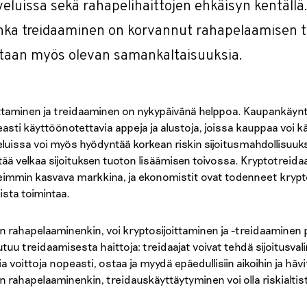
veluissa sekä rahapelihaittojen ehkäisyn kentällä. Hi
nka treidaaminen on korvannut rahapelaamisen tai 
taan myös olevan samankaltaisuuksia.
ittaminen ja treidaaminen on nykypäivänä helppoa. Kaupankäynti
asti käyttöönotettavia appeja ja alustoja, joissa kauppaa voi 
eluissa voi myös hyödyntää korkean riskin sijoitusmahdollisuuksi
tää velkaa sijoituksen tuoton lisäämisen toivossa. Kryptotreid
immin kasvava markkina, ja ekonomistit ovat todenneet krypt
ista toimintaa.
n rahapelaaminenkin, voi kryptosijoittaminen ja -treidaaminen py
utuu treidaamisesta haittoja: treidaajat voivat tehdä sijoitusvali
ia voittoja nopeasti, ostaa ja myydä epäedullisiin aikoihin ja h
n rahapelaaminenkin, treidauskäyttäytyminen voi olla riskialtis