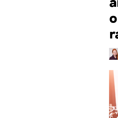
a
o
r