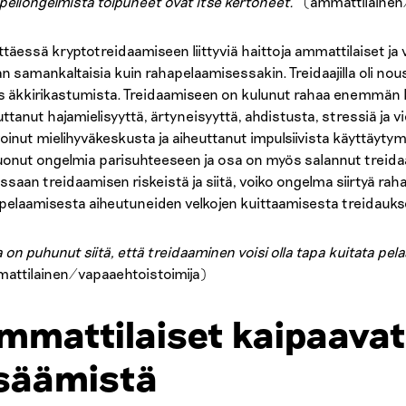
peliongelmista toipuneet ovat itse kertoneet.
” (ammattilainen
ttäessä kryptotreidaamiseen liittyviä haittoja ammattilaiset ja 
an samankaltaisia kuin rahapelaamisessakin. Treidaajilla oli no
 äkkirikastumista. Treidaamiseen on kulunut rahaa enemmän kui
uttanut hajamielisyyttä, ärtyneisyyttä, ahdistusta, stressiä ja v
voinut mielihyväkeskusta ja aiheuttanut impulsiivista käyttäytym
uonut ongelmia parisuhteeseen ja osa on myös salannut treidaam
issaan treidaamisen riskeistä ja siitä, voiko ongelma siirtyä r
pelaamisesta aiheutuneiden velkojen kuittaamisesta treidauksel
 on puhunut siitä, että treidaaminen voisi olla tapa kuitata pel
attilainen/vapaaehtoistoimija)
mmattilaiset kaipaava
isäämistä