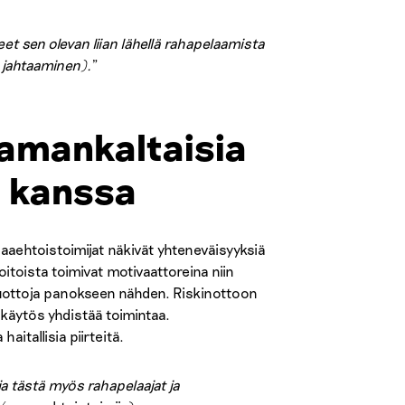
et sen olevan liian lähellä rahapelaamista
n jahtaaminen).
”
amankaltaisia
n kanssa
aehtoistoimijat näkivät yhteneväisyyksiä
itoista toimivat motivaattoreina niin
 tuottoja panokseen nähden. Riskinottoon
 käytös yhdistää toimintaa.
itallisia piirteitä.
 ja tästä myös rahapelaajat ja