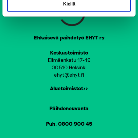
Kiellä
Ehkäisevä päihdetyö EHYT ry
Keskustoimisto
Elimäenkatu 17-19
00510 Helsinki
ehyt@ehyt.fi
Aluetoimistot>>
Päihdeneuvonta
Puh. 0800 900 45