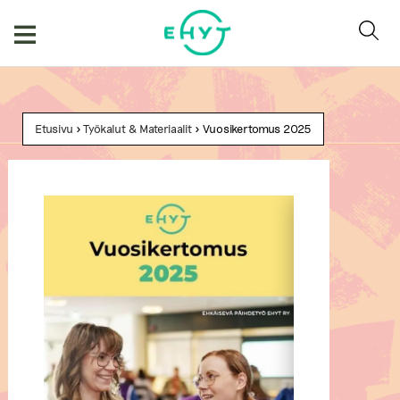
Skip
to
content
Etusivu
>
Työkalut & Materiaalit
> Vuosikertomus 2025