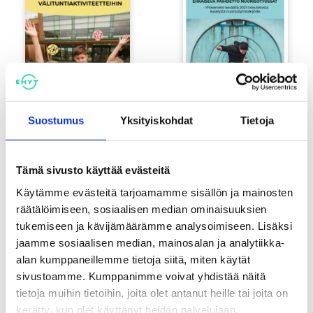
Suostumus
Yksityiskohdat
Tietoja
Nuorisoalan ehkäisevän
Minkälaista on ehkäisevä
päihdetyön työkalupakki
päihdetyö nuorisotyössä? –
Tämä sivusto käyttää evästeitä
välituntiaktiviteetteihin
Yhteenveto keväällä 2021
toteutetusta kyselystä
Käytämme evästeitä tarjoamamme sisällön ja mainosten
nuorisotyöntekijöille
räätälöimiseen, sosiaalisen median ominaisuuksien
tukemiseen ja kävijämäärämme analysoimiseen. Lisäksi
jaamme sosiaalisen median, mainosalan ja analytiikka-
alan kumppaneillemme tietoja siitä, miten käytät
sivustoamme. Kumppanimme voivat yhdistää näitä
tietoja muihin tietoihin, joita olet antanut heille tai joita on
kerätty, kun olet käyttänyt heidän palvelujaan.