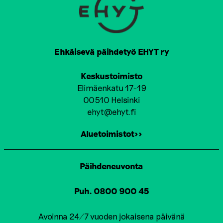
Ehkäisevä päihdetyö EHYT ry
Keskustoimisto
Elimäenkatu 17-19
00510 Helsinki
ehyt@ehyt.fi
Aluetoimistot>>
Päihdeneuvonta
Puh. 0800 900 45
Avoinna 24/7 vuoden jokaisena päivänä