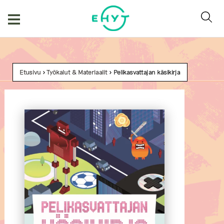
Skip
to
content
Etusivu
>
Työkalut & Materiaalit
> Pelikasvattajan käsikirja