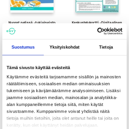
Nuoret pelissä -tukiaineisto
Keskustelukortti -Digitaalinen
pelaaminen ja lapset
0,30
€
Suostumus
Yksityiskohdat
Tietoja
Tämä sivusto käyttää evästeitä
Käytämme evästeitä tarjoamamme sisällön ja mainosten
räätälöimiseen, sosiaalisen median ominaisuuksien
tukemiseen ja kävijämäärämme analysoimiseen. Lisäksi
jaamme sosiaalisen median, mainosalan ja analytiikka-
alan kumppaneillemme tietoja siitä, miten käytät
Tutustu myös
sivustoamme. Kumppanimme voivat yhdistää näitä
tietoja muihin tietoihin, joita olet antanut heille tai joita on
kerätty, kun olet käyttänyt heidän palvelujaan.