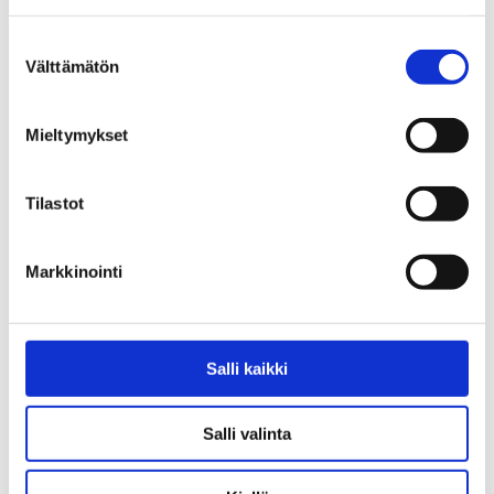
Suostumuksen
Välttämätön
valinta
Mieltymykset
Tilastot
EHYT lyhyesti – yleisesite
Tositietoa nikotiini -esite
Markkinointi
0,50
€
Salli kaikki
Salli valinta