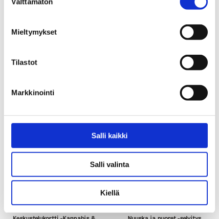
Välttämätön
valinta
Mieltymykset
Tilastot
Keskustelukortti -Nuuska & nuoret
Rahapelaaminen puheeksi -
tukiaineisto
Markkinointi
Salli kaikki
Salli valinta
Kiellä
Keskustelukortti -Kannabis &
Nuuska ja nuoret -selvitys