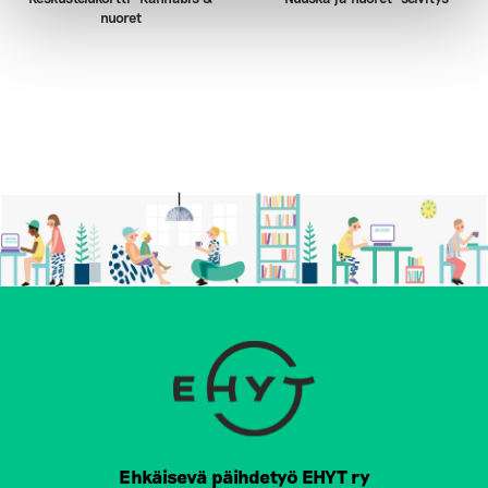
nuoret
Ehkäisevä päihdetyö EHYT ry