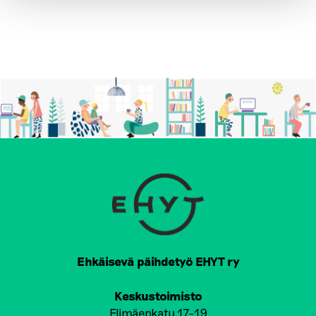
Ehkäisevä päihdetyö EHYT ry
Keskustoimisto
Elimäenkatu 17-19