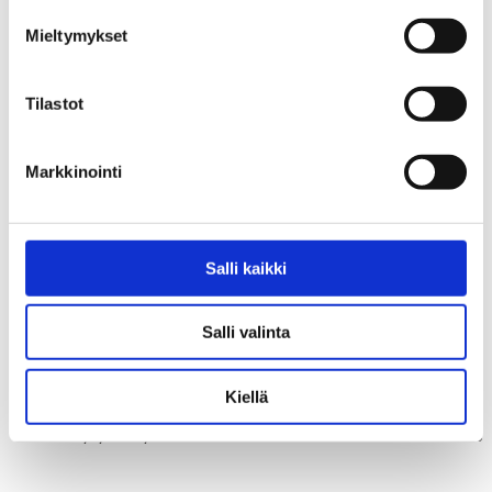
Mieltymykset
Keskustelukortti -Kannabis &
Nikotiinituotteiden
nuoret
käyttökieltokyltti oppilaitoksille
Tilastot
5,00
€
Markkinointi
Salli kaikki
Salli valinta
Kiellä
EHYT lyhyesti – yleisesite
EHYT Teema 10: Monikulttuurisuus