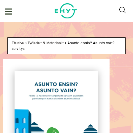
Skip
to
content
Etusivu
>
Työkalut & Materiaalit
> Asunto ensin? Asunto vain? -
selvitys