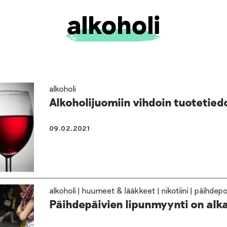
alkoholi
alkoholi
Alkoholijuomiin vihdoin tuotetied
09.02.2021
alkoholi | huumeet & lääkkeet | nikotiini | päihdepo
Päihdepäivien lipunmyynti on alk