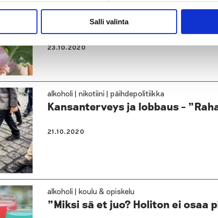
Uusi raportti: Näin alkoholi vaik
kehitykseen
Salli valinta
23.10.2020
alkoholi | nikotiini | päihdepolitiikka
Kansanterveys ja lobbaus – ”Raha
21.10.2020
alkoholi | koulu & opiskelu
”Miksi sä et juo? Holiton ei osaa 