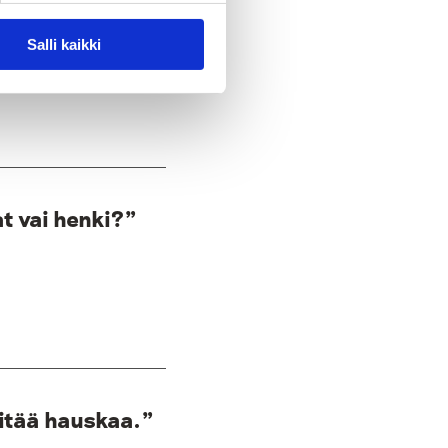
uttaa kestävään
Salli kaikki
t vai henki?”
pitää hauskaa.”