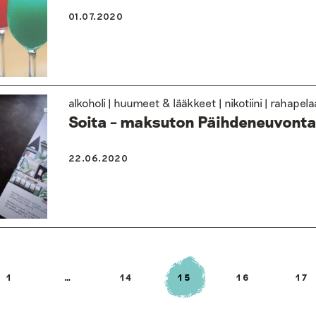
01.07.2020
alkoholi | huumeet & lääkkeet | nikotiini | rahape
Soita – maksuton Päihdeneuvonta
22.06.2020
1
…
14
15
16
17