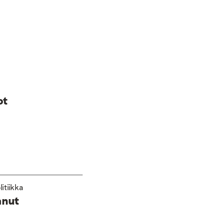
ot
litiikka
anut