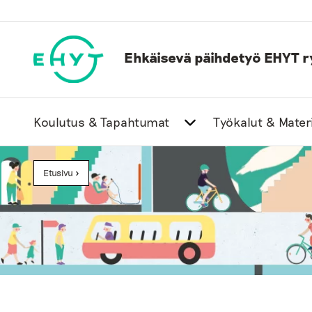
Skip
to
content
Ehkäisevä päihdetyö EHYT r
Koulutus & Tapahtumat
Työkalut & Materi
Etusivu
>