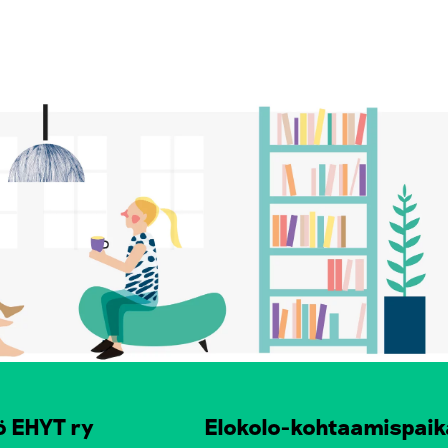
ö EHYT ry
Elokolo-kohtaamispaik