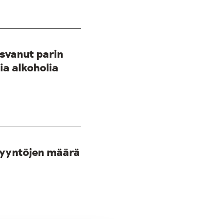
svanut parin
ia alkoholia
pyyntöjen määrä