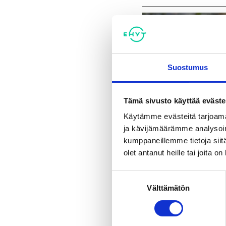
Suostumus
Tämä sivusto käyttää eväste
Käytämme evästeitä tarjoama
ja kävijämäärämme analysoim
kumppaneillemme tietoja siitä
olet antanut heille tai joita o
Suostumuksen
Välttämätön
valinta