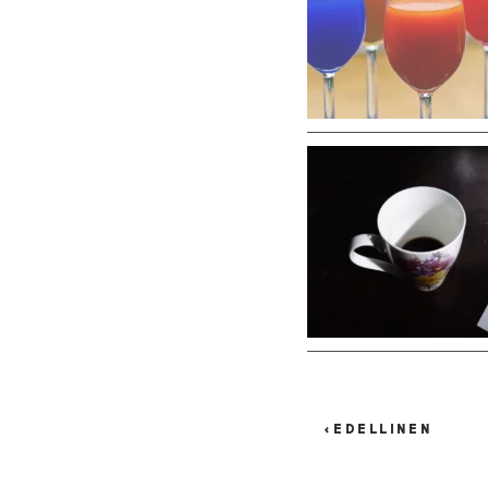
P
<
EDELLINEN
O