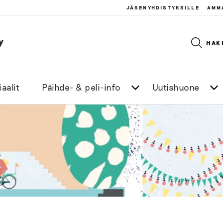
JÄSENYHDISTYKSILLE
AMM
y
HAK
aalit
Päihde- & peli-info
Uutishuone