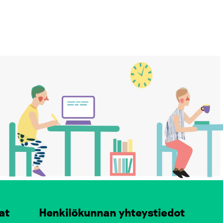
at
Henkilökunnan yhteystiedot