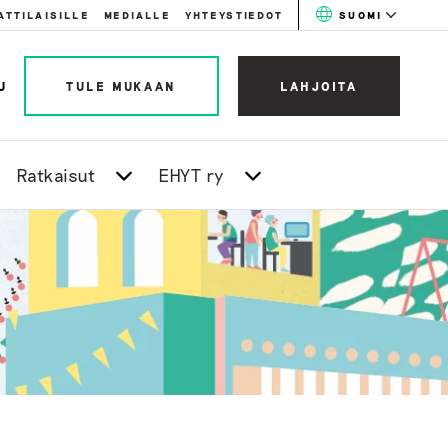
ATTILAISILLE
MEDIALLE
YHTEYSTIEDOT
SUOMI
U
TULE MUKAAN
LAHJOITA
Ratkaisut
EHYT ry