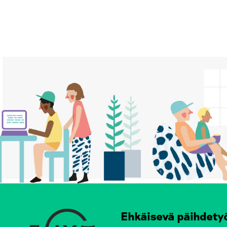
S
T
S
P
A
G
I
N
A
Ehkäisevä päihdety