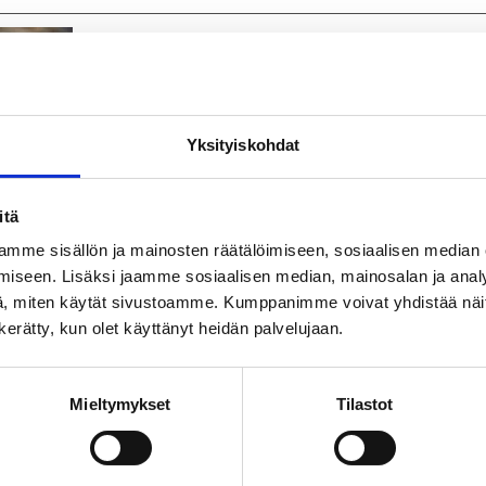
alkoholi | rahapelaaminen
Voiko toisen puolesta raitistua?
26.11.2020
Yksityiskohdat
itä
mme sisällön ja mainosten räätälöimiseen, sosiaalisen median
alkoholi | koulu & opiskelu | lapset & nuoret
iseen. Lisäksi jaamme sosiaalisen median, mainosalan ja analy
Lapsella on oikeus nykyaikaiseen
, miten käytät sivustoamme. Kumppanimme voivat yhdistää näitä t
päihdekasvatukseen
n kerätty, kun olet käyttänyt heidän palvelujaan.
16.11.2020
Mieltymykset
Tilastot
alkoholi | päihdepolitiikka