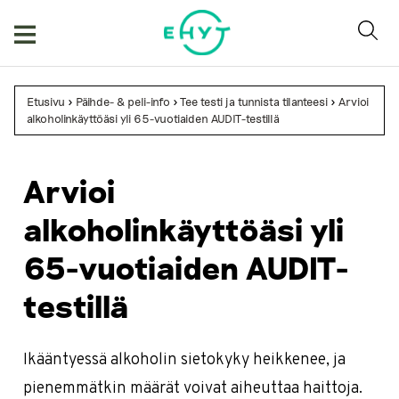
Skip
to
content
Etusivu
>
Päihde- & peli-info
>
Tee testi ja tunnista tilanteesi
>
Arvioi
alkoholinkäyttöäsi yli 65-vuotiaiden AUDIT-testillä
Arvioi
alkoholinkäyttöäsi yli
65-vuotiaiden AUDIT-
testillä
Ikääntyessä alkoholin sietokyky heikkenee, ja
pienemmätkin määrät voivat aiheuttaa haittoja.