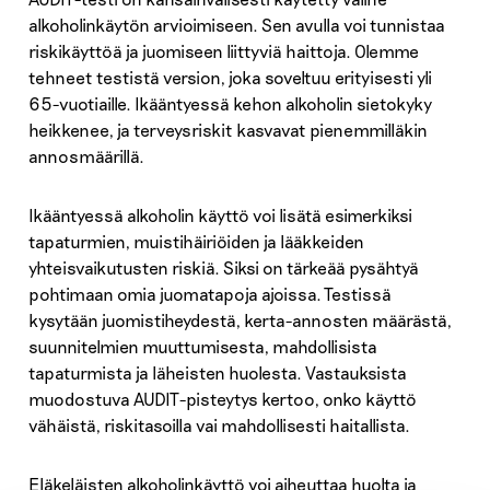
alkoholinkäytön arvioimiseen. Sen avulla voi tunnistaa
riskikäyttöä ja juomiseen liittyviä haittoja. Olemme
tehneet testistä version, joka soveltuu erityisesti
yli
65-vuotiaille. Ikääntyessä kehon alkoholin sietokyky
heikkenee, ja terveysriskit kasvavat pienemmilläkin
annosmäärillä.
Ikääntyessä alkoholin käyttö voi lisätä esimerkiksi
tapaturmien, muistihäiriöiden ja lääkkeiden
yhteisvaikutusten riskiä. Siksi on tärkeää pysähtyä
pohtimaan omia juomatapoja ajoissa. Testissä
kysytään juomistiheydestä, kerta-annosten määrästä,
suunnitelmien muuttumisesta, mahdollisista
tapaturmista ja läheisten huolesta. Vastauksista
muodostuva AUDIT-pisteytys
kertoo, onko käyttö
vähäistä, riskitasoilla vai mahdollisesti haitallista.
Eläkeläisten alkoholinkäyttö voi aiheuttaa huolta ja