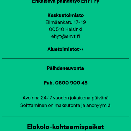
Ehkäisevä päihdetyö EHYT ry
Keskustoimisto
Elimäenkatu 17-19
00510 Helsinki
ehyt@ehyt.fi
Aluetoimistot>>
Päihdeneuvonta
Puh. 0800 900 45
Avoinna 24/7 vuoden jokaisena päivänä
Soittaminen on maksutonta ja anonyymiä
Elokolo-kohtaamispaikat