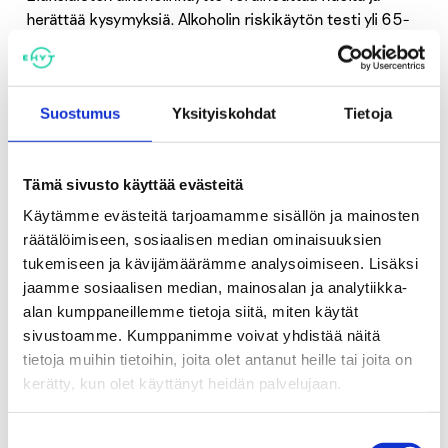
herättää kysymyksiä. Alkoholin riskikäytön testi yli 65-
vuotiaille on hyödyllinen työkalu niin kuluttajille kuin
sosiaali- ja terveysalan ammattilaisille. Se antaa selkeän
pistemäärän ja palautteen tilanteesta sekä vinkkejä
Suostumus
Yksityiskohdat
Tietoja
muutoksen tueksi.
Jos oma tai läheisen alkoholiongelma herättää huolta,
Tämä sivusto käyttää evästeitä
testi tarjoaa välineen keskusteluun ja auttaa
Käytämme evästeitä tarjoamamme sisällön ja mainosten
tunnistamaan, milloin on hyvä hakea tukea. Pienetkin
räätälöimiseen, sosiaalisen median ominaisuuksien
muutokset juomisessa voivat merkittävästi parantaa
tukemiseen ja kävijämäärämme analysoimiseen. Lisäksi
terveyttä, jaksamista ja arjen hyvinvointia.
jaamme sosiaalisen median, mainosalan ja analytiikka-
alan kumppaneillemme tietoja siitä, miten käytät
Tukea ja testejä eri
sivustoamme. Kumppanimme voivat yhdistää näitä
elämäntilanteisiin
tietoja muihin tietoihin, joita olet antanut heille tai joita on
kerätty, kun olet käyttänyt heidän palvelujaan.
Sivu
Suostumuksen