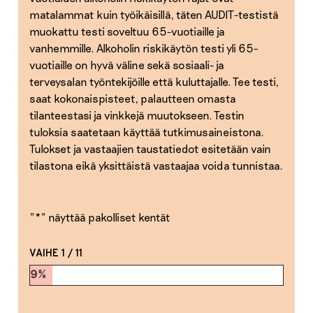
matalammat kuin työikäisillä, täten AUDIT-testistä
muokattu testi soveltuu 65-vuotiaille ja
vanhemmille. Alkoholin riskikäytön testi yli 65-
vuotiaille on hyvä väline sekä sosiaali- ja
terveysalan työntekijöille että kuluttajalle. Tee testi,
saat kokonaispisteet, palautteen omasta
tilanteestasi ja vinkkejä muutokseen. Testin
tuloksia saatetaan käyttää tutkimusaineistona.
Tulokset ja vastaajien taustatiedot esitetään vain
tilastona eikä yksittäistä vastaajaa voida tunnistaa.
"
*
" näyttää pakolliset kentät
VAIHE
1
/
11
9%