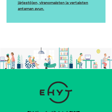
järjestöjen, viranomaisten ja vertaisten
antaman avun.