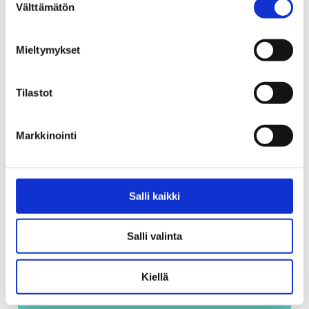
Miten voisin nauttia eläkepäivistäni
Välttämätön
valinta
terveenä ja hyvinvoivana?
Mieltymykset
Sivu
Alkoholinkäytön vähentäminen tai
Tilastot
lopettaminen – miten pääsen
alkuun?
Markkinointi
Sivu
OttoMitta-päiväkirja alkoholin
Salli kaikki
käytön seurantaan
Salli valinta
Kiellä
Mistä apua?