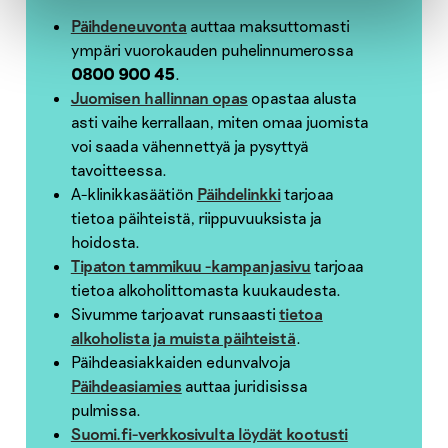
Päihdeneuvonta
auttaa maksuttomasti
ympäri vuorokauden puhelinnumerossa
0800 900 45
.
Juomisen hallinnan opas
opastaa alusta
asti vaihe kerrallaan, miten omaa juomista
voi saada vähennettyä ja pysyttyä
tavoitteessa.
A-klinikkasäätiön
Päihdelinkki
tarjoaa
tietoa päihteistä, riippuvuuksista ja
hoidosta.
Tipaton tammikuu -kampanjasivu
tarjoaa
tietoa alkoholittomasta kuukaudesta.
Sivumme tarjoavat runsaasti
tietoa
alkoholista ja muista päihteistä
.
Päihdeasiakkaiden edunvalvoja
Päihdeasiamies
auttaa juridisissa
pulmissa.
Suomi.fi-verkkosivulta löydät kootusti