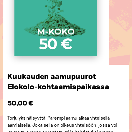
Kuukauden aamupuurot
Elokolo-kohtaamispaikassa
50,00
€
Torju yksinäisyyttä! Parempi aamu alkaa yhteisellä
aamiaisella. Jokaisella on oikeus yhteisöön, jossa voi
kokea tulevansa arvostetuksi ja kohdatuksi omana