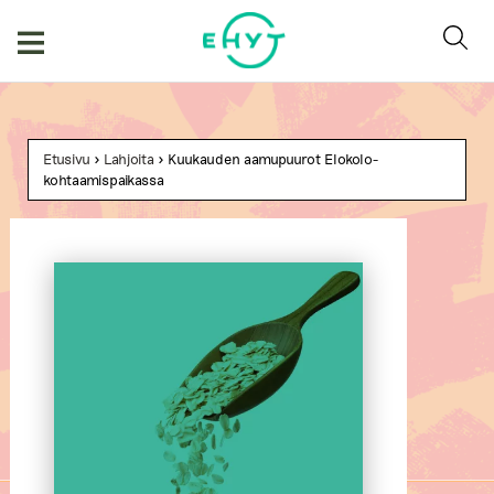
Skip
to
content
Etusivu
>
Lahjoita
> Kuukauden aamupuurot Elokolo-
kohtaamispaikassa