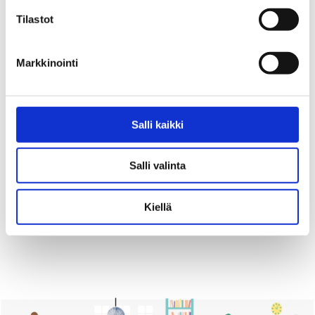
Tilastot
Markkinointi
Salli kaikki
Vapaavalintainen lahjoitussumma
Kymmenen kuukauden
Elokololle
aamupuurot Elokolo-
Salli valinta
kohtaamispaikassa
500,00
€
Kiellä