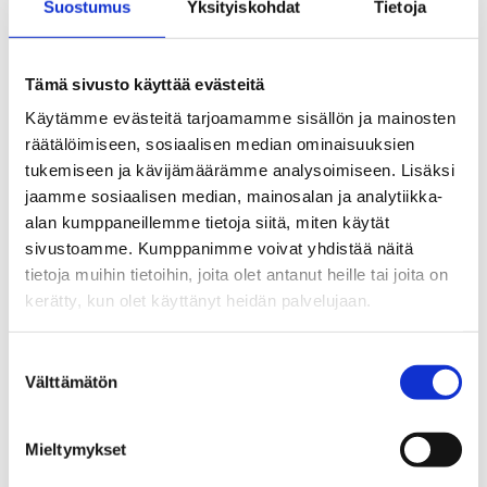
Tutustu myös
Suostumus
Yksityiskohdat
Tietoja
Tämä sivusto käyttää evästeitä
Käytämme evästeitä tarjoamamme sisällön ja mainosten
räätälöimiseen, sosiaalisen median ominaisuuksien
tukemiseen ja kävijämäärämme analysoimiseen. Lisäksi
jaamme sosiaalisen median, mainosalan ja analytiikka-
alan kumppaneillemme tietoja siitä, miten käytät
sivustoamme. Kumppanimme voivat yhdistää näitä
tietoja muihin tietoihin, joita olet antanut heille tai joita on
kerätty, kun olet käyttänyt heidän palvelujaan.
Kahden viikon aamupuurot
Lahjoita päihdekasvatukseen
Suostumuksen
Elokolo-kohtaamispaikassa
Välttämätön
valinta
20,00
€
Mieltymykset