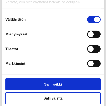
kerätty, kun olet käyttänyt heidän palvelujaan.
Suostumuksen
Välttämätön
valinta
Mieltymykset
Tilastot
Markkinointi
Lahjoita aamupuurot Elokolossa
Salli kaikki
Salli valinta
Jaa: