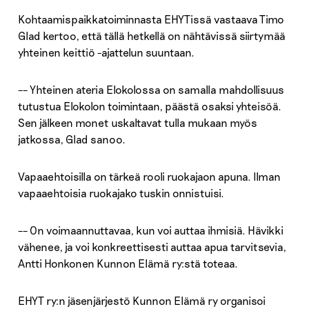
Kohtaamispaikkatoiminnasta EHYTissä vastaava Timo
Glad kertoo, että tällä hetkellä on nähtävissä siirtymää
yhteinen keittiö -ajattelun suuntaan.
–– Yhteinen ateria Elokolossa on samalla mahdollisuus
tutustua Elokolon toimintaan, päästä osaksi yhteisöä.
Sen jälkeen monet uskaltavat tulla mukaan myös
jatkossa, Glad sanoo.
Vapaaehtoisilla on tärkeä rooli ruokajaon apuna. Ilman
vapaaehtoisia ruokajako tuskin onnistuisi.
–– On voimaannuttavaa, kun voi auttaa ihmisiä. Hävikki
vähenee, ja voi konkreettisesti auttaa apua tarvitsevia,
Antti Honkonen Kunnon Elämä ry:stä toteaa.
EHYT ry:n jäsenjärjestö Kunnon Elämä ry organisoi