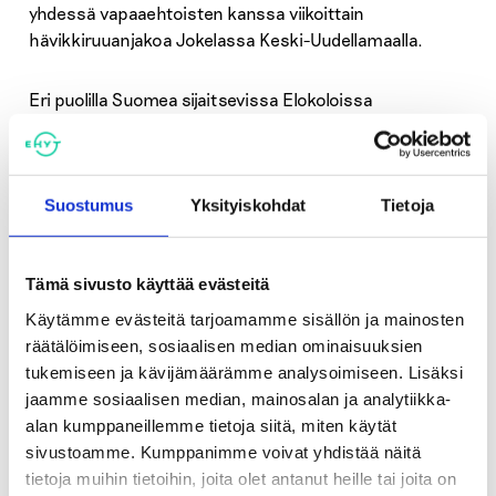
yhdessä vapaaehtoisten kanssa viikoittain
hävikkiruuanjakoa Jokelassa Keski-Uudellamaalla.
Eri puolilla Suomea sijaitsevissa Elokoloissa
hävikkiruokajakelu, edulliset lounaat ja aamupuurot
jatkuvat. Ruokajako ja tarjolla olevat tuotteet vaihtelevat
Elokolosta riippuen.
Suostumus
Yksityiskohdat
Tietoja
Vähävaraisimmille suunnatun eurooppalaisen avun
rahaston (FEAD) tavoitteena on edistää sosiaalista
Tämä sivusto käyttää evästeitä
yhteenkuuluvuutta Euroopan unionissa ja vähentää
köyhyydessä ja syrjäytymisvaarassa elävien ihmisten
Käytämme evästeitä tarjoamamme sisällön ja mainosten
määrää. EHYT ry:n Elokolot olivat mukana FEAD
räätälöimiseen, sosiaalisen median ominaisuuksien
rahaston kautta toteutetussa ruokajaossa vuosina
tukemiseen ja kävijämäärämme analysoimiseen. Lisäksi
2014-2021. EU:n ruoka-apu tässä muodossa päättyi
jaamme sosiaalisen median, mainosalan ja analytiikka-
vuoteen 2021.
alan kumppaneillemme tietoja siitä, miten käytät
sivustoamme. Kumppanimme voivat yhdistää näitä
tietoja muihin tietoihin, joita olet antanut heille tai joita on