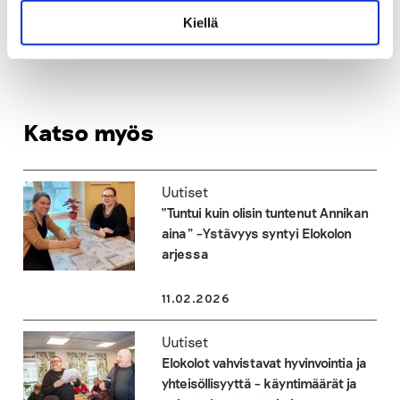
Kiellä
Tagit
kohtaamispaikkatoiminta
Katso myös
Uutiset
“Tuntui kuin olisin tuntenut Annikan
aina” –Ystävyys syntyi Elokolon
arjessa
11.02.2026
Uutiset
Elokolot vahvistavat hyvinvointia ja
yhteisöllisyyttä – käyntimäärät ja