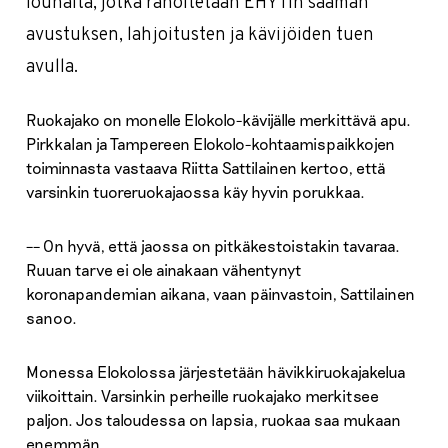
lounaita, jotka rahoitetaan EHYTin saaman
avustuksen, lahjoitusten ja kävijöiden tuen
avulla.
Ruokajako on monelle Elokolo-kävijälle merkittävä apu.
Pirkkalan ja Tampereen Elokolo-kohtaamispaikkojen
toiminnasta vastaava Riitta Sattilainen kertoo, että
varsinkin tuoreruokajaossa käy hyvin porukkaa.
–– On hyvä, että jaossa on pitkäkestoistakin tavaraa.
Ruuan tarve ei ole ainakaan vähentynyt
koronapandemian aikana, vaan päinvastoin, Sattilainen
sanoo.
Monessa Elokolossa järjestetään hävikkiruokajakelua
viikoittain. Varsinkin perheille ruokajako merkitsee
paljon. Jos taloudessa on lapsia, ruokaa saa mukaan
enemmän.