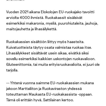
Vuoden 2021 aikana Elokolojen EU-ruokajako tavoitti
arviolta 4000 ihmistä. Ruokakassit sisälsivät
esimerkiksi makaronia, mysliä, puurohiutaleita, jauhoja,
maitojauhetta ja lihasäilykettä.
Ruokakassien sisältöön liittyy myös haasteita.
Kuivatuotteista täytyy osata valmistaa ruokaa itse.
Lihasäilykkeet sisältävät usein sikaa, eivätkä siksi
sovellu esimerkiksi kaikkien uskontojen ruokavalioon.
Gluteenittomia, tai muita erityisruokavalioita, ei juuri ole
tarjolla.
–– Yhtenä vuonna saimme EU-ruokakassien mukana
jakoon Marttaliiton ja Ruokaviraston yhdessä
toteuttaman Maukasta EU-ruokakassista -oppaan.
Tämä oli erittäin hyvä, Sattilainen kertoo.