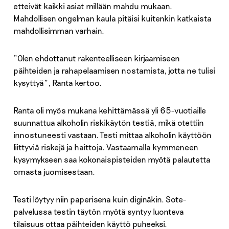
etteivät kaikki asiat millään mahdu mukaan.
Mahdollisen ongelman kaula pitäisi kuitenkin katkaista
mahdollisimman varhain.
”Olen ehdottanut rakenteelliseen kirjaamiseen
päihteiden ja rahapelaamisen nostamista, jotta ne tulisi
kysyttyä”, Ranta kertoo.
Ranta oli myös mukana kehittämässä yli 65-vuotiaille
suunnattua alkoholin riskikäytön testiä, mikä otettiin
innostuneesti vastaan. Testi mittaa alkoholin käyttöön
liittyviä riskejä ja haittoja. Vastaamalla kymmeneen
kysymykseen saa kokonaispisteiden myötä palautetta
omasta juomisestaan.
Testi löytyy niin paperisena kuin diginäkin. Sote-
palvelussa testin täytön myötä syntyy luonteva
tilaisuus ottaa päihteiden käyttö puheeksi.