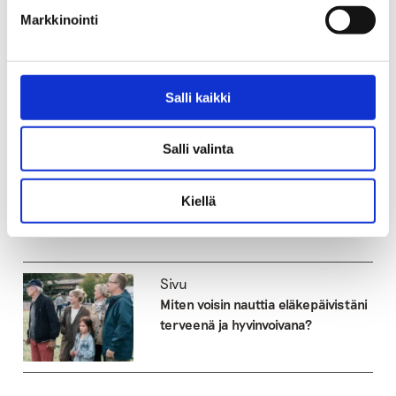
Markkinointi
Tuote
Alkoholin riskikäytön testi
yli 65-vuotiaille
Salli kaikki
Salli valinta
Tuote
Eläke pelissä – tietoa
rahapelaamisesta ja
Kiellä
rahapelihaitoista
Sivu
Miten voisin nauttia eläkepäivistäni
terveenä ja hyvinvoivana?