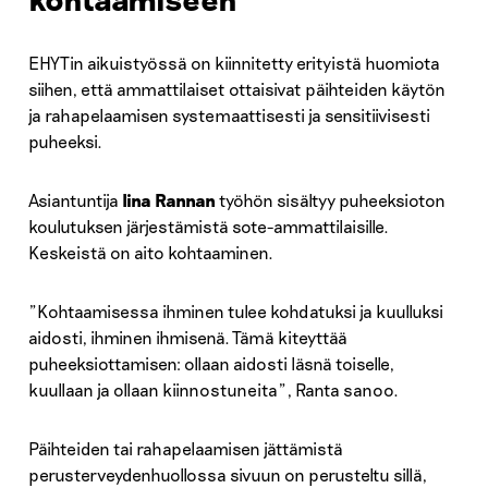
EHYTin aikuistyössä on kiinnitetty erityistä huomiota
siihen, että ammattilaiset ottaisivat päihteiden käytön
ja rahapelaamisen systemaattisesti ja sensitiivisesti
puheeksi.
Asiantuntija
Iina Rannan
työhön sisältyy puheeksioton
koulutuksen järjestämistä sote-ammattilaisille.
Keskeistä on aito kohtaaminen.
”Kohtaamisessa ihminen tulee kohdatuksi ja kuulluksi
aidosti, ihminen ihmisenä. Tämä kiteyttää
puheeksiottamisen: ollaan aidosti läsnä toiselle,
kuullaan ja ollaan kiinnostuneita”, Ranta sanoo.
Päihteiden tai rahapelaamisen jättämistä
perusterveydenhuollossa sivuun on perusteltu sillä,