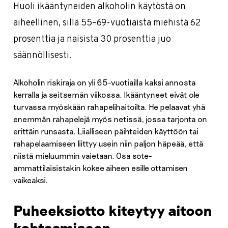
Huoli ikääntyneiden alkoholin käytöstä on
aiheellinen, sillä 55–69-vuotiaista miehistä 62
prosenttia ja naisista 30 prosenttia juo
säännöllisesti.
Alkoholin riskiraja on yli 65-vuotiailla kaksi annosta
kerralla ja seitsemän viikossa. Ikääntyneet eivät ole
turvassa myöskään rahapelihaitoilta. He pelaavat yhä
enemmän rahapelejä myös netissä, jossa tarjonta on
erittäin runsasta. Liialliseen päihteiden käyttöön tai
rahapelaamiseen liittyy usein niin paljon häpeää, että
niistä mieluummin vaietaan. Osa sote-
ammattilaisistakin kokee aiheen esille ottamisen
vaikeaksi.
Puheeksiotto kiteytyy aitoon
kohtaamiseen