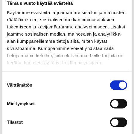
Tämä sivusto käyttää evästeitä
alan ammattilaisia, kuten kotihoidon sairaanhoitajia ja
lähihoitajia. Nämä saattavat kohdata ikäihmisiä, joille
Käytämme evästeitä tarjoamamme sisällön ja mainosten
rahapelaamisesta on taloudellista tai tunnetason
räätälöimiseen, sosiaalisen median ominaisuuksien
haittaa. Ongelmaa yritetään usein myös piilotella.
tukemiseen ja kävijämäärämme analysoimiseen. Lisäksi
jaamme sosiaalisen median, mainosalan ja analytiikka-
alan kumppaneillemme tietoja siitä, miten käytät
Ammattilaisten kiinnostuneisuus ja motivoituneisuus
sivustoamme. Kumppanimme voivat yhdistää näitä
ovat ilahduttaneet EHYTin asiantuntijaa.
tietoja muihin tietoihin, joita olet antanut heille tai joita on
kerätty, kun olet käyttänyt heidän palvelujaan.
”On hienoa huomata, kun ymmärretään, että päihteet
ja rahapelaaminen kannattaa ottaa puheeksi
Suostumuksen
kaikenikäisten kanssa työskennellessä”, Vakkuri
Välttämätön
valinta
kertoo.
Mieltymykset
Vanhustenviikkoa vietetään 6.-12.10.2025
.
Artikkeli on
julkaistu aiemmin Vuosikertomuksessa 2024
.
Tilastot
Lisätietoa: