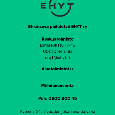
Ehkäisevä päihdetyö EHYT ry
Keskustoimisto
Elimäenkatu 17-19
00510 Helsinki
ehyt@ehyt.fi
Aluetoimistot>>
Päihdeneuvonta
Puh. 0800 900 45
Avoinna 24/7 vuoden jokaisena päivänä