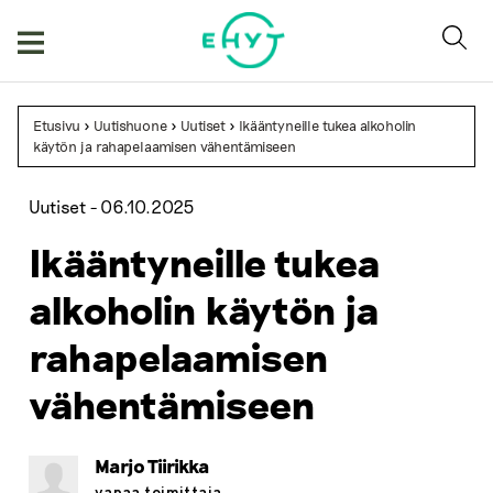
Skip
to
content
Etusivu
>
Uutishuone
>
Uutiset
>
Ikääntyneille tukea alkoholin
käytön ja rahapelaamisen vähentämiseen
Uutiset -
06.10.2025
Ikääntyneille tukea
alkoholin käytön ja
rahapelaamisen
vähentämiseen
Marjo Tiirikka