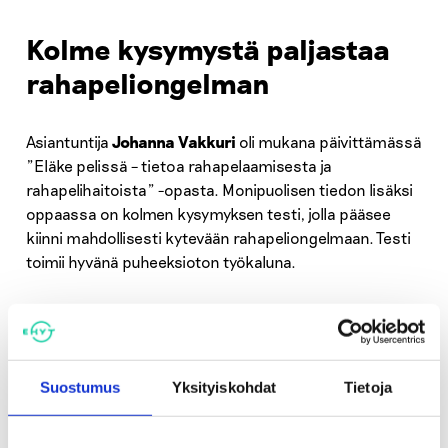
Kolme kysymystä paljastaa
rahapeliongelman
Asiantuntija
Johanna Vakkuri
oli mukana päivittämässä
”Eläke pelissä – tietoa rahapelaamisesta ja
rahapelihaitoista” -opasta. Monipuolisen tiedon lisäksi
oppaassa on kolmen kysymyksen testi, jolla pääsee
kiinni mahdollisesti kytevään rahapeliongelmaan. Testi
toimii hyvänä puheeksioton työkaluna.
”Opasta on täydennetty myös
kokemusasiantuntijoiden tarinoilla, jotka elävöittävät ja
tuovat arvokasta kokemuksen ääntä”, Vakkuri kertoo.
Suostumus
Yksityiskohdat
Tietoja
EHYTin rahapelihaittayksikön asiantuntijat ovat
kouluttaneet rahapeli-ilmiöstä ja puheeksiotosta sote-