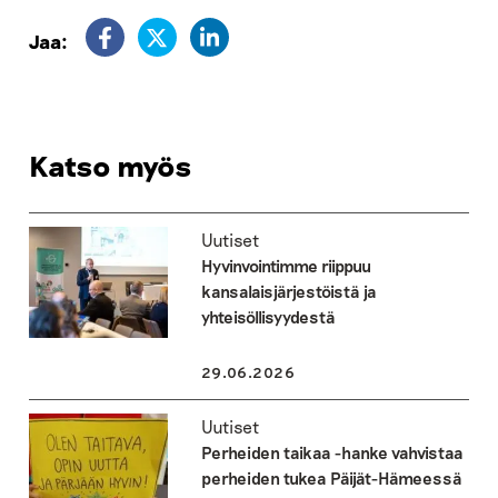
Jaa:
Katso myös
Uutiset
Hyvinvointimme riippuu
kansalaisjärjestöistä ja
yhteisöllisyydestä
29.06.2026
Uutiset
Perheiden taikaa -hanke vahvistaa
perheiden tukea Päijät-Hämeessä