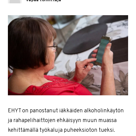
vapaa toimittaja
EHYT on panostanut iäkkäiden alkoholinkäytön
ja rahapelihaittojen ehkäisyyn muun muassa
kehittämällä työkaluja puheeksioton tueksi.