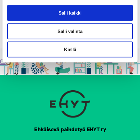
P
Salli kaikki
1
2
SEURAAVA
>
O
Salli valinta
S
T
Kiellä
S
P
A
G
I
N
A
T
Ehkäisevä päihdetyö EHYT ry