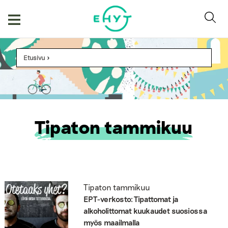
Skip
to
content
Etusivu
>
Tipaton tammikuu
Tipaton tammikuu
EPT-verkosto: Tipattomat ja
alkoholittomat kuukaudet suosiossa
myös maailmalla