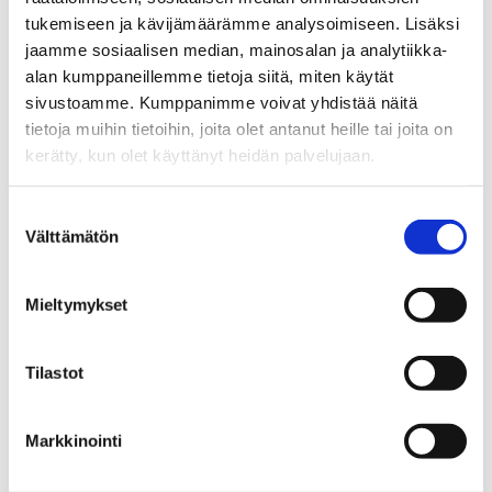
EHYT ry kampanjoi haitattomamman
tukemiseen ja kävijämäärämme analysoimiseen. Lisäksi
alkoholikulttuurin puolesta: Tipaton
jaamme sosiaalisen median, mainosalan ja analytiikka-
tammikuu on hyvä alku – juodaan
alan kumppaneillemme tietoja siitä, miten käytät
viidennes vähemmän
sivustoamme. Kumppanimme voivat yhdistää näitä
tietoja muihin tietoihin, joita olet antanut heille tai joita on
12.01.2015
kerätty, kun olet käyttänyt heidän palvelujaan.
Tipaton tammikuu
Tipattoman juju on opetella muistamaan
Suostumuksen
kohtuus läpi vuoden
Välttämätön
valinta
08.01.2015
Mieltymykset
alkoholi | Tipaton tammikuu
Tipaton tammikuu ‒ ihmiskoe ja
Tilastot
kulttuurinen koe
Markkinointi
01.01.2015