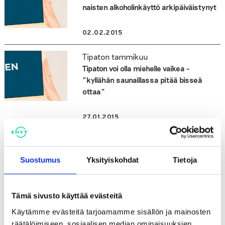
naisten alkoholinkäyttö arkipäiväistynyt
02.02.2015
Tipaton tammikuu
Tipaton voi olla miehelle vaikea –
”kyllähän saunaillassa pitää bisseä
ottaa”
27.01.2015
alkoholi | Tipaton tammikuu
Tipattomalla ei tarvitse laskea, onko
Suostumus
Yksityiskohdat
Tietoja
ajokunnossa
27.01.2015
Tämä sivusto käyttää evästeitä
Käytämme evästeitä tarjoamamme sisällön ja mainosten
Tipaton tammikuu
räätälöimiseen, sosiaalisen median ominaisuuksien