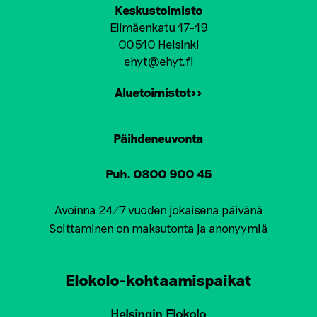
I
Keskustoimisto
O
Elimäenkatu 17-19
00510 Helsinki
N
ehyt@ehyt.fi
Aluetoimistot>>
Päihdeneuvonta
Puh. 0800 900 45
Avoinna 24/7 vuoden jokaisena päivänä
Soittaminen on maksutonta ja anonyymiä
Elokolo-kohtaamispaikat
Helsingin Elokolo