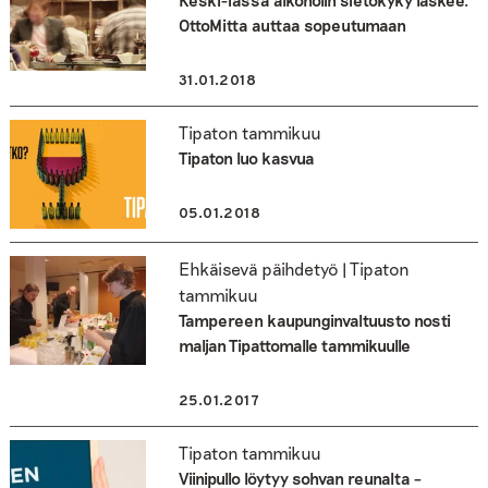
Keski-iässä alkoholin sietokyky laskee:
OttoMitta auttaa sopeutumaan
31.01.2018
Tipaton tammikuu
Tipaton luo kasvua
05.01.2018
Ehkäisevä päihdetyö | Tipaton
tammikuu
Tampereen kaupunginvaltuusto nosti
maljan Tipattomalle tammikuulle
25.01.2017
Tipaton tammikuu
Viinipullo löytyy sohvan reunalta –