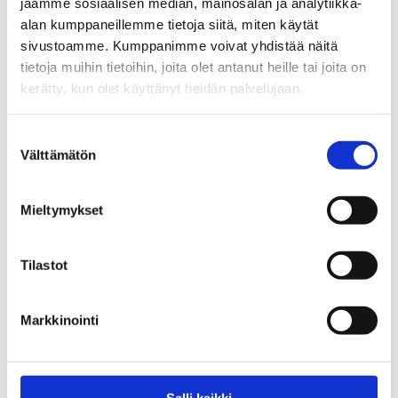
jaamme sosiaalisen median, mainosalan ja analytiikka-
myötä
alan kumppaneillemme tietoja siitä, miten käytät
sivustoamme. Kumppanimme voivat yhdistää näitä
12.06.2026
tietoja muihin tietoihin, joita olet antanut heille tai joita on
kerätty, kun olet käyttänyt heidän palvelujaan.
Tiedotteet
EHYT ry:n selvitys: Osa alaikäisistä
Suostumuksen
ja nuorista aikuisista suhtautuu
Välttämätön
valinta
entistä myönteisemmin
rahapelaamiseen
Mieltymykset
27.05.2026
Tilastot
Tiedotteet
Järjestöt ja THL: Rahapeliuutisointi
vaatii nyt entistä suurempaa
Markkinointi
vastuullisuutta
31.03.2026
Salli kaikki