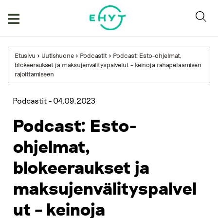
Skip
to
content
Etusivu
>
Uutishuone
>
Podcastit
>
Podcast: Esto-ohjelmat,
blokeeraukset ja maksujenvälityspalvelut – keinoja rahapelaamisen
rajoittamiseen
Podcastit -
04.09.2023
Podcast: Esto-
ohjelmat,
blokeeraukset ja
maksujenvälityspalvel
ut – keinoja