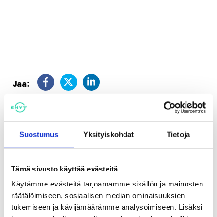
Jaa:
Tagit
rahapelaaminen
Suostumus
Yksityiskohdat
Tietoja
Katso myös
Tämä sivusto käyttää evästeitä
Käytämme evästeitä tarjoamamme sisällön ja mainosten
Uutiset
räätälöimiseen, sosiaalisen median ominaisuuksien
Rahapelihaittojen pelätään
tukemiseen ja kävijämäärämme analysoimiseen. Lisäksi
kasvavan järjestelmämuutoksen