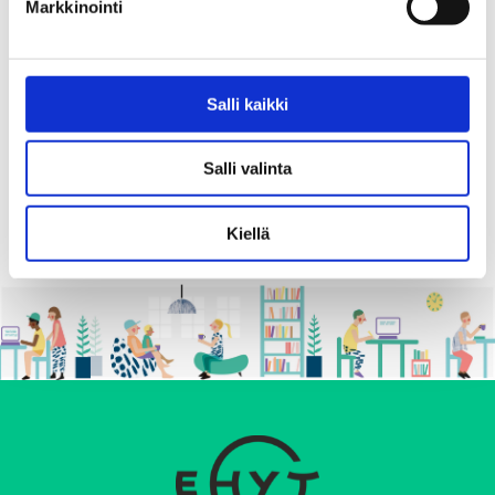
Markkinointi
kehittämishankkeiden valtionavustukset
01.11.2019
Salli kaikki
P
Salli valinta
1
2
SEURAAVA
>
O
S
Kiellä
T
S
P
A
G
I