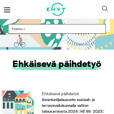
Skip
to
content
Etusivu
>
Ehkäisevä päihdetyö
Ehkäisevä päihdetyö
Asiantuntijalausunto sosiaali- ja
terveysvaliokunnalle valtion
talousarviosta 2026 (HE 99/2025)