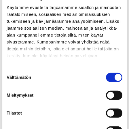
Alkoholi | Ehkäisevä päihdetyö |
Käytämme evästeitä tarjoamamme sisällön ja mainosten
Ikääntyneet | Liikenneturvallisuus |
räätälöimiseen, sosiaalisen median ominaisuuksien
Terveys ja turvallisuus
tukemiseen ja kävijämäärämme analysoimiseen. Lisäksi
Koti- ja vapaa-ajan tapaturmien
jaamme sosiaalisen median, mainosalan ja analytiikka-
ehkäisyn tavoiteohjelma
alan kumppaneillemme tietoja siitä, miten käytät
sivustoamme. Kumppanimme voivat yhdistää näitä
28.08.2020
tietoja muihin tietoihin, joita olet antanut heille tai joita on
kerätty, kun olet käyttänyt heidän palvelujaan.
Ehkäisevä päihdetyö | Hyvinvointi |
Sosiaali- ja terveydenhuolto
Suostumuksen
Sosiaali- ja terveysministeriön kysely
Välttämätön
päihde- ja riippuvuuslinjausten tueksi
valinta
03.06.2020
Mieltymykset
Ehkäisevä päihdetyö | Hyvinvointi |
Tilastot
Päihdehuolto | Sosiaali- ja
terveydenhuolto
Sosiaali- ja terveydenhuollon