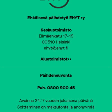
N
A
T
Ehkäisevä päihdetyö EHYT ry
I
Keskustoimisto
O
Elimäenkatu 17-19
00510 Helsinki
N
ehyt@ehyt.fi
Aluetoimistot>>
Päihdeneuvonta
Puh. 0800 900 45
Avoinna 24/7 vuoden jokaisena päivänä
Soittaminen on maksutonta ja anonyymiä