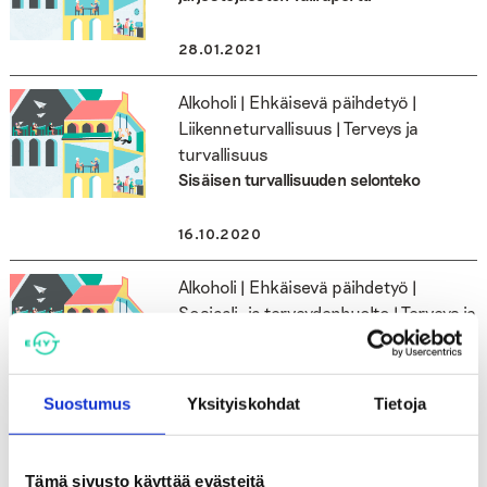
28.01.2021
Alkoholi | Ehkäisevä päihdetyö |
Liikenneturvallisuus | Terveys ja
turvallisuus
Sisäisen turvallisuuden selonteko
16.10.2020
Alkoholi | Ehkäisevä päihdetyö |
Sosiaali- ja terveydenhuolto | Terveys ja
turvallisuus
Alkoholi- ja alkoholijuomaverosta
annetun lain muuttaminen
Suostumus
Yksityiskohdat
Tietoja
18.09.2020
Tämä sivusto käyttää evästeitä