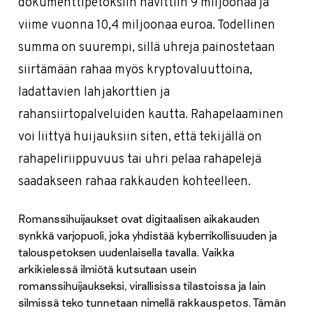
dokumenttipetoksiin hävittiin 9 miljoonaa ja
viime vuonna 10,4 miljoonaa euroa. Todellinen
summa on suurempi, sillä uhreja painostetaan
siirtämään rahaa myös kryptovaluuttoina,
ladattavien lahjakorttien ja
rahansiirtopalveluiden kautta. Rahapelaaminen
voi liittyä huijauksiin siten, että tekijällä on
rahapeliriippuvuus tai uhri pelaa rahapelejä
saadakseen rahaa rakkauden kohteelleen.
Romanssihuijaukset ovat digitaalisen aikakauden
synkkä varjopuoli, joka yhdistää kyberrikollisuuden ja
talouspetoksen uudenlaisella tavalla. Vaikka
arkikielessä ilmiötä kutsutaan usein
romanssihuijaukseksi, virallisissa tilastoissa ja lain
silmissä teko tunnetaan nimellä rakkauspetos. Tämän