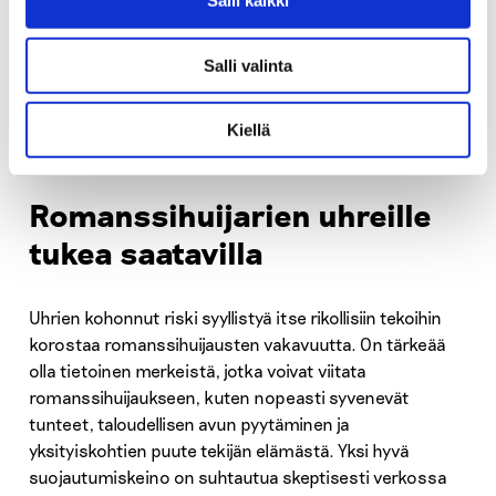
Salli kaikki
sijoitushuijauksiin, joissa romanssihuijaus toimii
välineenä saada uhri investoimaan rahaa olemattomiin
Salli valinta
kohteisiin, joita usein kutsutaan ”pig butchering
scamiksi”. Usein huijarit pyytävät rahaa myös
lahjakorttien muodossa ja rahansiirtopalveluiden, kuten
Kiellä
Western Unionin ja Ria Money Transferin kautta.
Romanssihuijarien uhreille
tukea saatavilla
Uhrien kohonnut riski syyllistyä itse rikollisiin tekoihin
korostaa romanssihuijausten vakavuutta. On tärkeää
olla tietoinen merkeistä, jotka voivat viitata
romanssihuijaukseen, kuten nopeasti syvenevät
tunteet, taloudellisen avun pyytäminen ja
yksityiskohtien puute tekijän elämästä. Yksi hyvä
suojautumiskeino on suhtautua skeptisesti verkossa