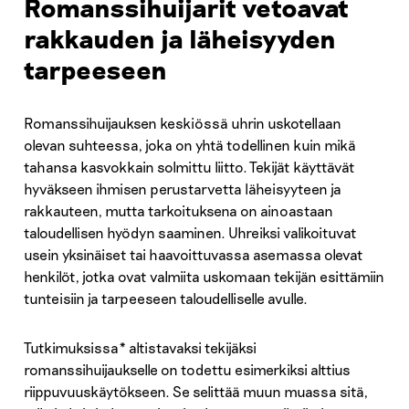
Romanssihuijarit vetoavat
rakkauden ja läheisyyden
tarpeeseen
Romanssihuijauksen keskiössä uhrin uskotellaan
olevan suhteessa, joka on yhtä todellinen kuin mikä
tahansa kasvokkain solmittu liitto. Tekijät käyttävät
hyväkseen ihmisen perustarvetta läheisyyteen ja
rakkauteen, mutta tarkoituksena on ainoastaan
taloudellisen hyödyn saaminen. Uhreiksi valikoituvat
usein yksinäiset tai haavoittuvassa asemassa olevat
henkilöt, jotka ovat valmiita uskomaan tekijän esittämiin
tunteisiin ja tarpeeseen taloudelliselle avulle.
Tutkimuksissa* altistavaksi tekijäksi
romanssihuijaukselle on todettu esimerkiksi alttius
riippuvuuskäytökseen. Se selittää muun muassa sitä,