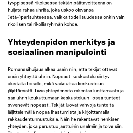
tyyppisessä rikoksessa tekijän päätavoitteena on
huijata rahaa uhrilta, joka uskoo olevansa
(etä-)parisuhteessa, vaikka todellisuudessa onkin vain
rikollisen tai rikollisryhmän kohde.
Yhteydenpidon merkitys ja
sosiaalinen manipulointi
Romanssihuijaus alkaa usein niin, että tekijät ottavat
ensin yhteyttä uhriin. Nopeasti keskustelu siirtyy
alustalta toiselle, mikä vaikeuttaa keskustelun
jäljittämistä. Tiivis yhteydenpito rakentaa luottamusta ja
saa uhrin koukuttumaan keskusteluun, jossa tunteet
syvenevät nopeasti. Tekijät luovat vahvoja tunteita
jäljittelemällä nopea ihastumista ja kirjoittamalla
rakkaudentunnustuksia. Näin he rakentavat henkisen
yhteyden, joka perustuu jaettuihin unelmiin ja toiveisiin.