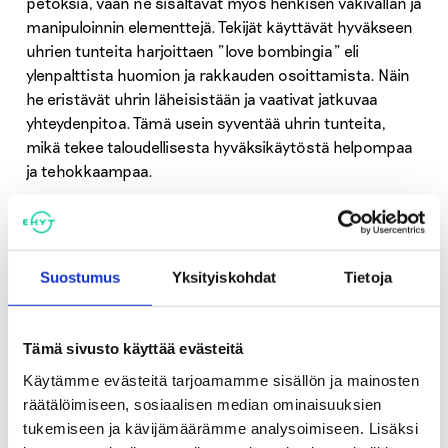
petoksia, vaan ne sisältävät myös henkisen väkivallan ja
manipuloinnin elementtejä. Tekijät käyttävät hyväkseen
uhrien tunteita harjoittaen ”love bombingia” eli
ylenpalttista huomion ja rakkauden osoittamista. Näin
he eristävät uhrin läheisistään ja vaativat jatkuvaa
yhteydenpitoa. Tämä usein syventää uhrin tunteita,
mikä tekee taloudellisesta hyväksikäytöstä helpompaa
ja tehokkaampaa.
Taloudellisten ongelmien lisäksi uhrille aiheutuu usein
sosiaalisia, terveydellisiä sekä mielenterveydellisiä
ongelmia. Myös hänen läheisensä voivat kokea
Suostumus
Yksityiskohdat
Tietoja
huijauksen myötä emotionaalista stressiä, taloudellisia
vaikeuksia, sosiaalisten suhteiden ristiriitoja ja
luottamuksen menetystä.
Tämä sivusto käyttää evästeitä
Käytämme evästeitä tarjoamamme sisällön ja mainosten
Taloudellisen ja digitaalisen
räätälöimiseen, sosiaalisen median ominaisuuksien
tukemiseen ja kävijämäärämme analysoimiseen. Lisäksi
väkivallan risteyskohta