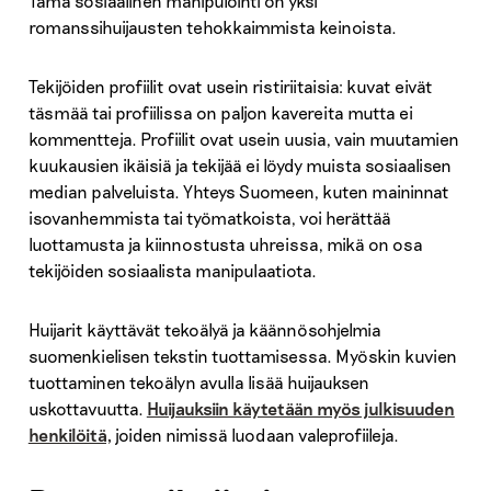
Tämä sosiaalinen manipulointi on yksi
romanssihuijausten tehokkaimmista keinoista.
Tekijöiden profiilit ovat usein ristiriitaisia: kuvat eivät
täsmää tai profiilissa on paljon kavereita mutta ei
kommentteja. Profiilit ovat usein uusia, vain muutamien
kuukausien ikäisiä ja tekijää ei löydy muista sosiaalisen
median palveluista. Yhteys Suomeen, kuten maininnat
isovanhemmista tai työmatkoista, voi herättää
luottamusta ja kiinnostusta uhreissa, mikä on osa
tekijöiden sosiaalista manipulaatiota.
Huijarit käyttävät tekoälyä ja käännösohjelmia
suomenkielisen tekstin tuottamisessa. Myöskin kuvien
tuottaminen tekoälyn avulla lisää huijauksen
uskottavuutta.
Huijauksiin käytetään myös julkisuuden
henkilöitä,
joiden nimissä luodaan valeprofiileja.