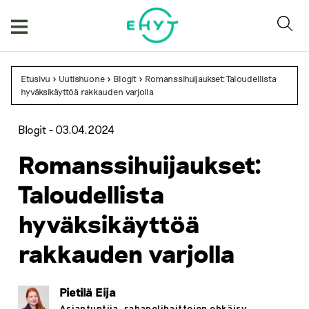
Skip
to
content
Etusivu
>
Uutishuone
>
Blogit
>
Romanssihuijaukset: Taloudellista
hyväksikäyttöä rakkauden varjolla
Blogit -
03.04.2024
Romanssihuijaukset:
Taloudellista
hyväksikäyttöä
rakkauden varjolla
Pietilä Eija