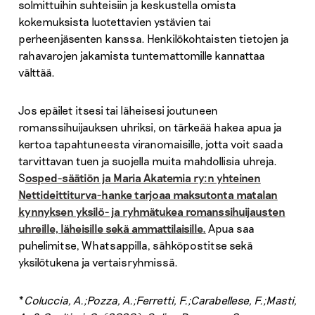
solmittuihin suhteisiin ja keskustella omista
kokemuksista luotettavien ystävien tai
perheenjäsenten kanssa. Henkilökohtaisten tietojen ja
rahavarojen jakamista tuntemattomille kannattaa
välttää.
Jos epäilet itsesi tai läheisesi joutuneen
romanssihuijauksen uhriksi, on tärkeää hakea apua ja
kertoa tapahtuneesta viranomaisille, jotta voit saada
tarvittavan tuen ja suojella muita mahdollisia uhreja.
S
osped-säätiön ja Maria Akatemia ry:n yhteinen
Nettideittiturva-hanke tarjoaa maksutonta matalan
kynnyksen yksilö- ja ryhmätukea romanssihuijausten
uhreille, läheisille sekä ammattilaisille.
Apua saa
puhelimitse, Whatsappilla, sähköpostitse sekä
yksilötukena ja vertaisryhmissä.
*
Coluccia, A.;Pozza, A.;Ferretti, F.;Carabellese, F.;Masti,