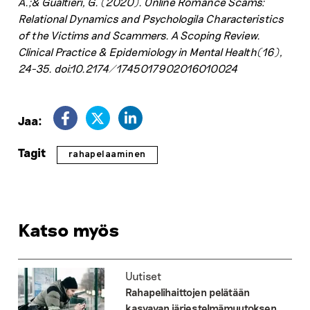
A.;& Gualtieri, G. (2020). Online Romance Scams:
Relational Dynamics and Psychologila Characteristics
of the Victims and Scammers. A Scoping Review.
Clinical Practice & Epidemiology in Mental Health(16),
24-35. doi:10.2174/1745017902016010024
Jaa:
Tagit
rahapelaaminen
Katso myös
Uutiset
Rahapelihaittojen pelätään
kasvavan järjestelmämuutoksen