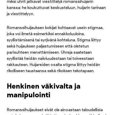
miksi uhrit jatkavat viestittelyä romanssihuijarin
kanssa: he koukuttuvat keskusteluun, huijarin tarinaan
ja viestittelyyn.
Romanssihuijauksen kokijat kohtaavat usein stigmaa,
joka voi ilmetä esimerkiksi ennakkoluuloina,
syyllistämisenä tai syrjivänä kohteluna. Stigma liittyy
sekä huijauksen paljastumiseen että oletetun
parisuhteen menettämiseen. Uhreja saatetaan
syyllistää heidän naiiviuudestaan tai toiveestaan
rakkauteen. Huijareiden osalta stigma liittyy heidän
rikolliseen taustaansa sekä rikoksen tekotapaan.
Henkinen väkivalta ja
manipulointi
Romanssihuijaukset eivät ole ainoastaan taloudellisia