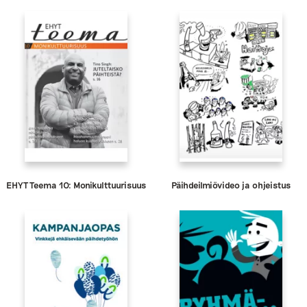
EHYT Teema 10: Monikulttuurisuus
Päihdeilmiövideo ja ohjeistus