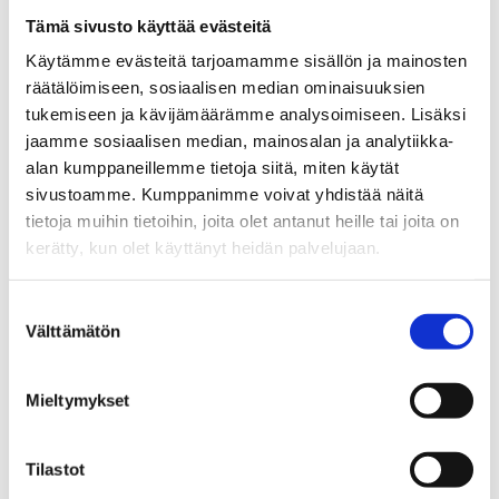
keskustelkaa keinoista tai asioista,
Tämä sivusto käyttää evästeitä
joilla voitaisiin välttää uusia
Käytämme evästeitä tarjoamamme sisällön ja mainosten
kokeiluja: ”Mikä kokeilussa
räätälöimiseen, sosiaalisen median ominaisuuksien
kiinnostaa? Mitä ajattelet, että
tukemiseen ja kävijämäärämme analysoimiseen. Lisäksi
tapahtuisi, jos et kokeilisi?”
jaamme sosiaalisen median, mainosalan ja analytiikka-
alan kumppaneillemme tietoja siitä, miten käytät
sivustoamme. Kumppanimme voivat yhdistää näitä
2. Huoli herää
tietoja muihin tietoihin, joita olet antanut heille tai joita on
kerätty, kun olet käyttänyt heidän palvelujaan.
Tukea päihteiden käytön pohdintaan
(alle 18-vuotiaille)
Tukea päihteiden käytön hyötyjen ja
Suostumuksen
Välttämätön
haittojen itsearviointiin (täysi-ikäisille)
valinta
Ratkaisukeskeinen ehkäisevä
päihdetyö nuorisotyön
Mieltymykset
yksilöohjauksessa -opas
Puutu keskustellen ja muutokseen
motivoiden myös nikotiinituotteiden
Tilastot
käyttöön ja rahapelaamiseen!