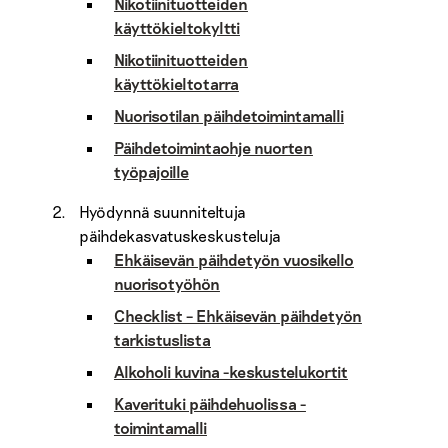
Nikotiinituotteiden
käyttökieltokyltti
Nikotiinituotteiden
käyttökieltotarra
Nuorisotilan päihdetoimintamalli
Päihdetoimintaohje nuorten
työpajoille
Hyödynnä suunniteltuja
päihdekasvatuskeskusteluja
Ehkäisevän päihdetyön vuosikello
nuorisotyöhön
Checklist – Ehkäisevän päihdetyön
tarkistuslista
Alkoholi kuvina -keskustelukortit
Kaverituki päihdehuolissa -
toimintamalli