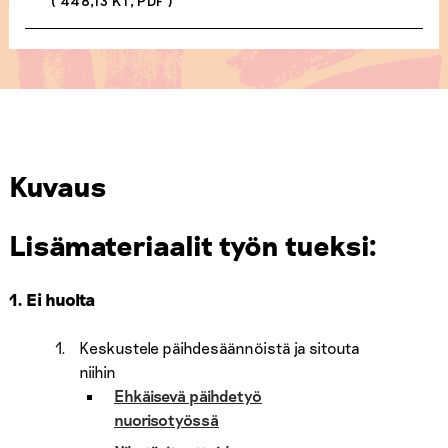
( 448,13 KT, PDF )
Kuvaus
Lisämateriaalit työn tueksi:
1. Ei huolta
Keskustele päihdesäännöistä ja sitouta
niihin
Ehkäisevä päihdetyö
nuorisotyössä