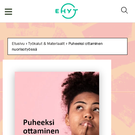
Skip
to
content
Etusivu
>
Työkalut & Materiaalit
> Puheeksi ottaminen
nuorisotyössä