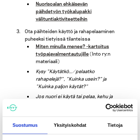
Nuorisoalan ehkäisevän
päihdetyön työkalupakki
välituntiaktiviteetteihin
Ota päihteiden käyttö ja rahapelaaminen
puheeksi tietyissä tilanteissa
Miten minulla menee? -kartoitus
työpajavalmentautujille
(Into ry:n
materiaali)
Kysy ”Käytätkö…/pelaatko
rahapelejä?”, ”Kuinka usein?” ja
”Kuinka paljon käytät?”
Jos nuori ei käytä tai pelaa, kehu ja
kannusta jatkamaan näin
keskustelemalla syistä olla
käyttämättä: ”Hienoa!”
Suostumus
Yksityiskohdat
Tietoja
Jos nuori on kokeillut tai
kiinnostunut kokeiluista,