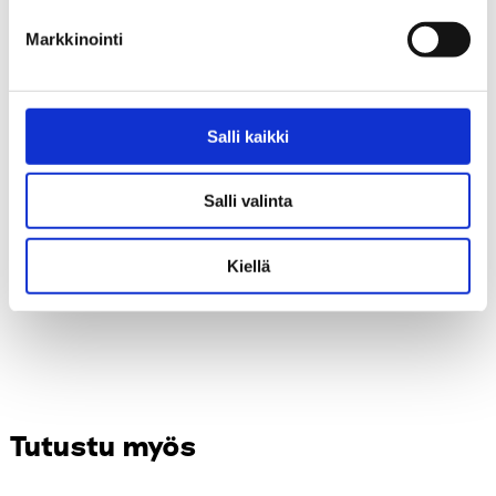
Markkinointi
3. Puheeksioton jälkeen
Muutossuunnitelma-lomake
Huolikeskustelun purkulomake
Salli kaikki
Salli valinta
Kiellä
Tutustu myös