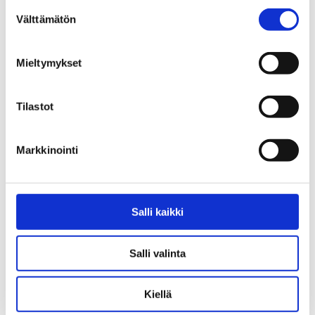
Suostumuksen
Välttämätön
valinta
Mieltymykset
Tilastot
Nuuska ja nuoret -selvitys
Päihdeilmiövideo ja ohjeistus
Markkinointi
Salli kaikki
Salli valinta
Kiellä