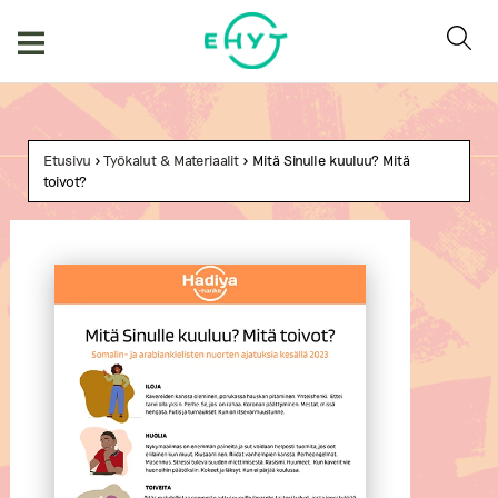
Skip
to
content
Etusivu
>
Työkalut & Materiaalit
> Mitä Sinulle kuuluu? Mitä
toivot?