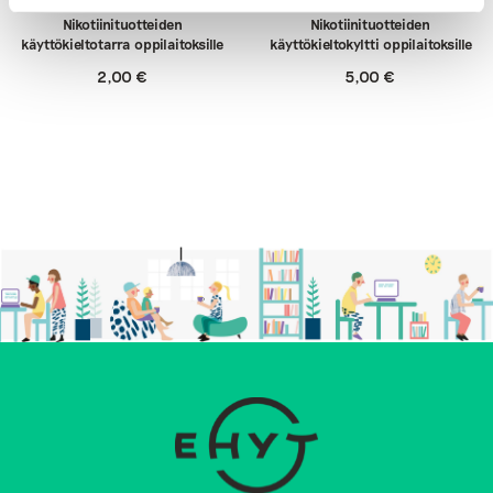
Nikotiinituotteiden
Nikotiinituotteiden
käyttökieltotarra oppilaitoksille
käyttökieltokyltti oppilaitoksille
2,00
€
5,00
€