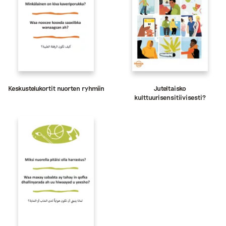
Keskustelukortit nuorten ryhmiin
Juteltaisko
kulttuurisensitiivisesti?