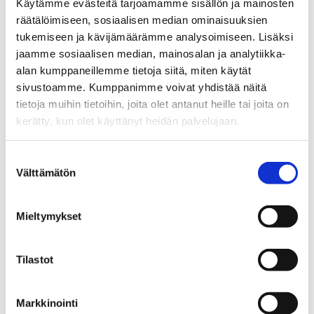
Opas kunta- ja aluevaltuutetuille
kunnissa ja hyvinvointialueilla –
Käytämme evästeitä tarjoamamme sisällön ja mainosten
mitä tulee huomioida?
räätälöimiseen, sosiaalisen median ominaisuuksien
tukemiseen ja kävijämäärämme analysoimiseen. Lisäksi
jaamme sosiaalisen median, mainosalan ja analytiikka-
alan kumppaneillemme tietoja siitä, miten käytät
sivustoamme. Kumppanimme voivat yhdistää näitä
tietoja muihin tietoihin, joita olet antanut heille tai joita on
kerätty, kun olet käyttänyt heidän palvelujaan.
Suostumuksen
Välttämätön
valinta
Tutustu myös
Mieltymykset
Tilastot
Markkinointi