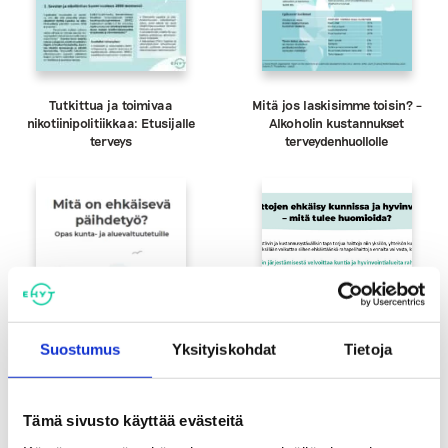
Tutkittua ja toimivaa
Mitä jos laskisimme toisin? –
nikotiinipolitiikkaa: Etusijalle
Alkoholin kustannukset
terveys
terveydenhuollolle
Suostumus
Yksityiskohdat
Tietoja
Tämä sivusto käyttää evästeitä
Mitä on ehkäisevä päihdetyö? –
Rahapelihaittojen ehkäisy