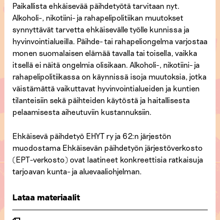
Paikallista ehkäisevää päihdetyötä tarvitaan nyt.
Alkoholi-, nikotiini- ja rahapelipolitiikan muutokset
synnyttävät tarvetta ehkäisevälle työlle kunnissa ja
hyvinvointialueilla. Päihde- tai rahapeliongelma varjostaa
monen suomalaisen elämää tavalla tai toisella, vaikka
itsellä ei näitä ongelmia olisikaan. Alkoholi-, nikotiini- ja
rahapelipolitiikassa on käynnissä isoja muutoksia, jotka
väistämättä vaikuttavat hyvinvointialueiden ja kuntien
tilanteisiin sekä päihteiden käytöstä ja haitallisesta
pelaamisesta aiheutuviin kustannuksiin.
Ehkäisevä päihdetyö EHYT ry ja 62:n järjestön
muodostama Ehkäisevän päihdetyön järjestöverkosto
(EPT-verkosto) ovat laatineet konkreettisia ratkaisuja
tarjoavan kunta- ja aluevaaliohjelman.
Lataa materiaalit