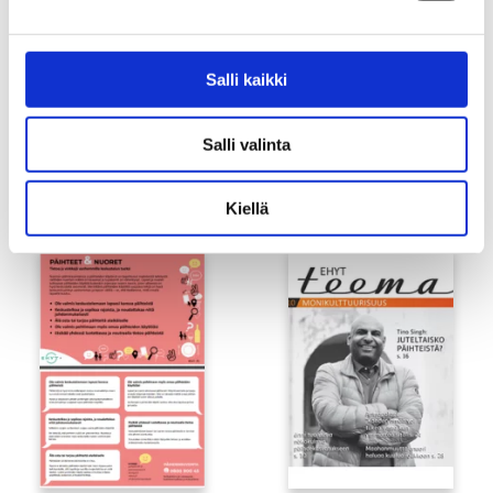
Salli kaikki
Salli valinta
Kuinka terveyttä tehdään?
Nikotiinituotteiden
käyttökieltokyltti oppilaitoksille
Kiellä
5,00
€