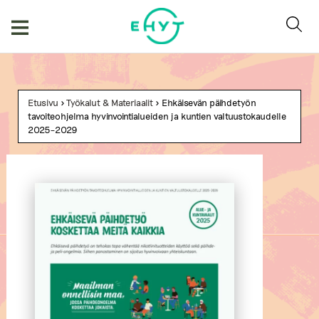
Skip
to
content
Etusivu
>
Työkalut & Materiaalit
> Ehkäisevän päihdetyön
tavoiteohjelma hyvinvointialueiden ja kuntien valtuustokaudelle
2025–2029