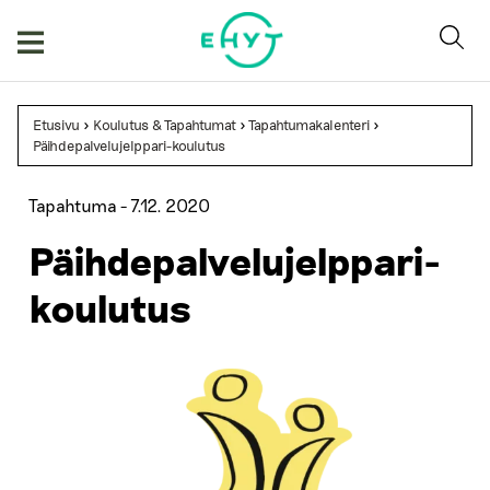
Skip
to
content
Etusivu
>
Koulutus & Tapahtumat
>
Tapahtumakalenteri
>
Päihdepalvelujelppari-koulutus
Tapahtuma -
7.12. 2020
Päihdepalvelujelppari-
koulutus