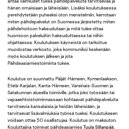
antaa valmiudet tukea päihdepalveluita tarvitsevaa ja
hänen omaisiaan ja läheisiään. Lisäksi koulutuksessa
perehdytetään puheeksi oton menetelmiin, kerrotaan
miten päihdepalvelut on Suomessa järjestetty, miten
päihdehoitoon hakeudutaan ja mitä tulee ottaa
huomioon palveluihin hakeuduttaessa tai niihin
ohjattaessa. Koulutuksen käyneistä on tarkoitus
muodostaa verkosto, joka kommunikoi keskenään
myös koulutuksen jälkeen ja jota
Päihdeasiamiestoiminta tukee.
Koulutus on suunnattu Päijät-Hämeen, Kymenlaakson,
Etelä-Karjalan, Kanta-Hämeen, Varsinais-Suomen ja
Satakunnan alueella toimiville, jotka joko työssään tai
vapaaehtoistoiminnassaan kohtaavat päihdepalveluita
tarvitsevia kansalaisia ja heidän läheisiään, ja
tarvitsevat lisävalmiuksia työnsä tueksi. Koulutukseen
voidaan ottaa 50 osallistujaa. Koulutus on maksuton.
Kouluttajina toimivat päihdeasiamies
Tuula Sillanpää
,