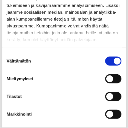
tukemiseen ja kävijämäärämme analysoimiseen. Lisäksi
14.05
Reino Raittila
jaamme sosiaalisen median, mainosalan ja analytiikka-
Päihdeasiakkaan asemat ja oikeudet, osa
alan kumppaneillemme tietoja siitä, miten käytät
klo 14.30
2
sivustoamme. Kumppanimme voivat yhdistää näitä
Tuula Sillanpää
tietoja muihin tietoihin, joita olet antanut heille tai joita on
kerätty, kun olet käyttänyt heidän palvelujaan.
klo
Jatkosuunnitelmat
15.00
Suostumuksen
Välttämätön
klo 15.15
Tilaisuus päättyy
valinta
Mieltymykset
Lisätietoja:
Tilastot
Markkinointi