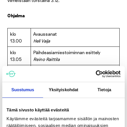
viimeistään torstaina 3.12.
Ohjelma
klo
Avaussanat
13.00
Heli Vaija
klo
Päihdeasiamiestoiminnan esittely
13.05
Reino Raittila
Päihdeasiakkaan asema ja oikeudet, osa
klo 13.15
1
Tuula Sillanpää
Suostumus
Yksityiskohdat
Tietoja
klo
Puheeksiotto ja puheeksioton välineet
13.40
Timo Glad
Tämä sivusto käyttää evästeitä
TAUKO
Käytämme evästeitä tarjoamamme sisällön ja mainosten
räätälöimiseen, sosiaalisen median ominaisuuksien
klo
Suomen päihdepalvelujärjestelmästä