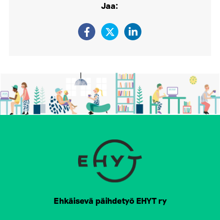
Jaa:
Ehkäisevä päihdetyö EHYT ry