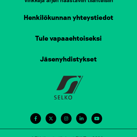
Vinkkejä arjen haastaviin tilanteisiin
Henkilökunnan yhteystiedot
Tule vapaaehtoiseksi
Jäsenyhdistykset