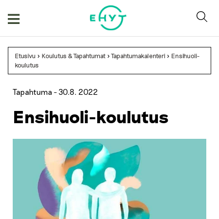
Skip
to
content
Etusivu
>
Koulutus & Tapahtumat
>
Tapahtumakalenteri
>
Ensihuoli-
koulutus
Tapahtuma -
30.8. 2022
Ensihuoli-koulutus