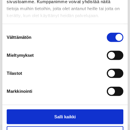
sivustoamme. Kumppanimme voivat yhdistää näitä
tietoja muihin tietoihin, joita olet antanut heille tai joita on
30.8.
kerätty, kun olet käyttänyt heidän palvelujaan.
2022
Suostumuksen
Välttämätön
valinta
Aika
ti 30.08.2022 17:00
Mieltymykset
Paikka
Etätapahtuma
Tilastot
Jaa:
Markkinointi
Salli kaikki