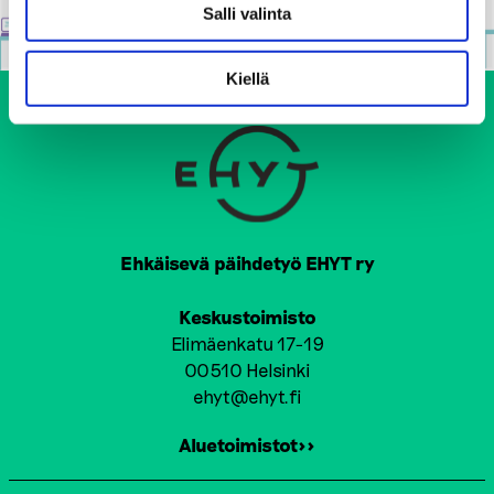
Salli valinta
Kiellä
Ehkäisevä päihdetyö EHYT ry
Keskustoimisto
Elimäenkatu 17-19
00510 Helsinki
ehyt@ehyt.fi
Aluetoimistot>>