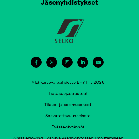
Jäsenyhdistykset
© Ehkäisevä päihdetyö EHYT ry 2026
Tietosuojaselosteet
Tilaus- ja sopimusehdot
Saavutettavuusseloste
Evästekäytännöt
Whistleblowing – kanava väärinkäytösten ilmoittamiseen