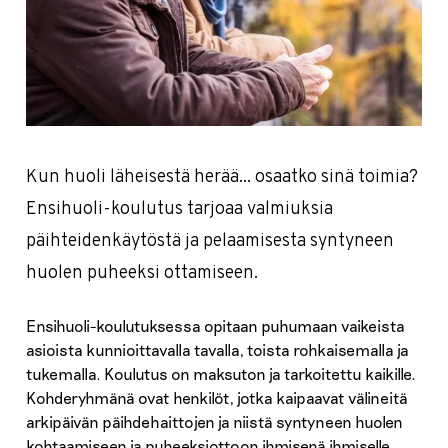
Kun huoli läheisestä herää... osaatko sinä toimia?
Ensihuoli-koulutus tarjoaa valmiuksia
päihteidenkäytöstä ja pelaamisesta syntyneen
huolen puheeksi ottamiseen.
Ensihuoli-koulutuksessa opitaan puhumaan vaikeista
asioista kunnioittavalla tavalla, toista rohkaisemalla ja
tukemalla. Koulutus on maksuton ja tarkoitettu kaikille.
Kohderyhmänä ovat henkilöt, jotka kaipaavat välineitä
arkipäivän päihdehaittojen ja niistä syntyneen huolen
kohtaamiseen ja puheeksiottoon ihmisenä ihmiselle.