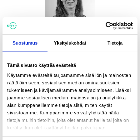
Suostumus
Yksityiskohdat
Tietoja
Vaija Heli
Asiantuntija, Etelä-Suomi
Tämä sivusto käyttää evästeitä
044 510 0228
Käytämme evästeitä tarjoamamme sisällön ja mainosten
heli.vaija@ehyt.fi
räätälöimiseen, sosiaalisen median ominaisuuksien
KATSO HENKILÖN ESITTELY
tukemiseen ja kävijämäärämme analysoimiseen. Lisäksi
jaamme sosiaalisen median, mainosalan ja analytiikka-
alan kumppaneillemme tietoja siitä, miten käytät
sivustoamme. Kumppanimme voivat yhdistää näitä
tietoja muihin tietoihin, joita olet antanut heille tai joita on
kerätty, kun olet käyttänyt heidän palvelujaan.