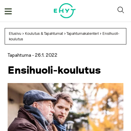
Skip
to
content
Etusivu
>
Koulutus & Tapahtumat
>
Tapahtumakalenteri
>
Ensihuoli-
koulutus
Tapahtuma -
26.1. 2022
Ensihuoli-koulutus