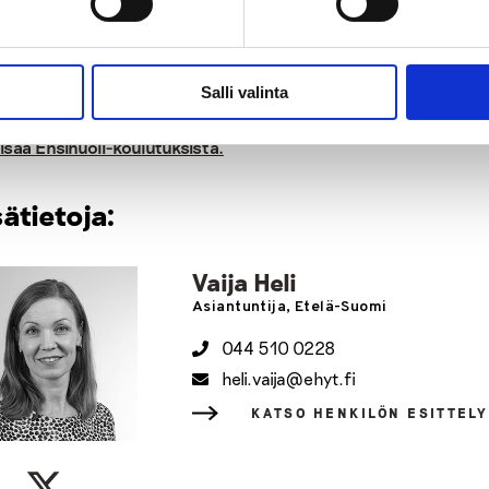
Koulutukseen mahtuu 50 osallistujaa ilmoittautumisjärjestyk
Salli valinta
lisää Ensihuoli-koulutuksista.
sätietoja:
Vaija Heli
Asiantuntija, Etelä-Suomi
044 510 0228
heli.vaija@ehyt.fi
KATSO HENKILÖN ESITTEL