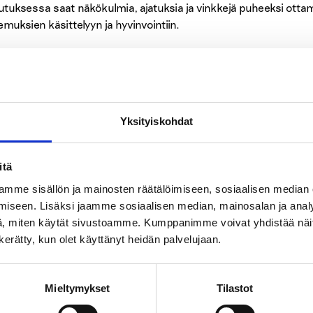
utuksessa saat näkökulmia, ajatuksia ja vinkkejä puheeksi ott
emuksien käsittelyyn ja hyvinvointiin.
utus kestää 2 h ja sisältää keskustelua, teoriaa ja käytännön vi
ntuntija ja vapaaehtoinen kouluttajapari. Jokainen koulutuksee
mismerkin.
Yksityiskohdat
utus toteutetaan Teams-alustalla tiistaina 18.3.2025 klo 17-19.
itä
mme sisällön ja mainosten räätälöimiseen, sosiaalisen median
Ilmoittautuminen
iseen. Lisäksi jaamme sosiaalisen median, mainosalan ja analy
, miten käytät sivustoamme. Kumppanimme voivat yhdistää näitä t
n kerätty, kun olet käyttänyt heidän palvelujaan.
Ilmoittautumiset 17.3.2025 mennessä.
Ilmoittaudu tästä
(Lyyti-lomakkeella)
Mieltymykset
Tilastot