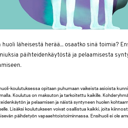
 huoli läheisestä herää... osaatko sinä toimia? En
miuksia päihteidenkäytöstä ja pelaamisesta syn
amiseen.
huoli-koulutuksessa opitaan puhumaan vaikeista asioista kunnioit
malla. Koulutus on maksuton ja tarkoitettu kaikille. Kohderyhmän
teidenkäytön ja pelaamisen ja näistä syntyneen huolen kohtaam
selle. Lisäksi koulutukseen voivat osallistua kaikki, joita kiinn
isevän päihdetyön vapaaehtoistoiminnassa. Ensihuoli ei ole am