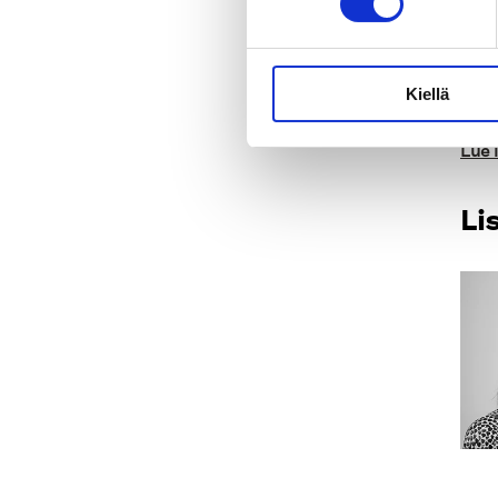
Kiellä
Lue 
Li