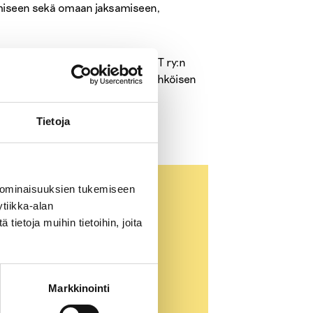
amiseen sekä omaan jaksamiseen,
nkkejä. Kouluttajana toimivat EHYT ry:n
n osallistunut saa halutessaan sähköisen
Tietoja
 ominaisuuksien tukemiseen
tiikka-alan
ietoja muihin tietoihin, joita
Markkinointi