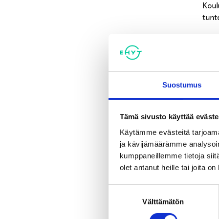
Koul
tunt
Koul
asia
osaa
Suostumus
Koul
Tämä sivusto käyttää eväste
Käytämme evästeitä tarjoama
ja kävijämäärämme analysoim
kumppaneillemme tietoja siitä
olet antanut heille tai joita o
Suostumuksen
Välttämätön
valinta