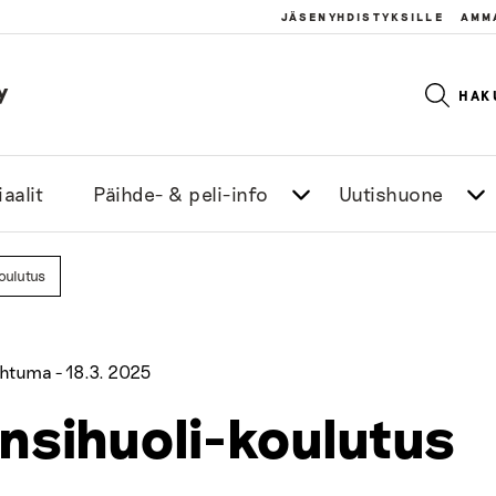
JÄSENYHDISTYKSILLE
AMM
y
HAK
aalit
Päihde- & peli-info
Uutishuone
oulutus
htuma -
18.3. 2025
nsihuoli-koulutus