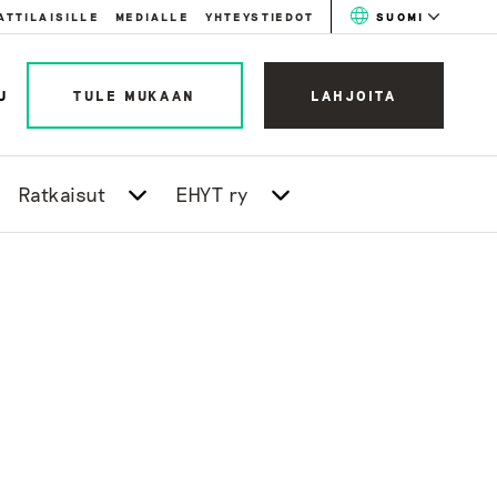
ATTILAISILLE
MEDIALLE
YHTEYSTIEDOT
SUOMI
U
TULE MUKAAN
LAHJOITA
Ratkaisut
EHYT ry