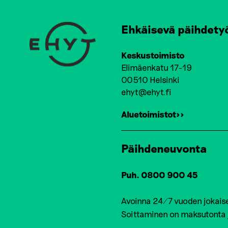
Ehkäisevä päihdety
Keskustoimisto
Elimäenkatu 17-19
00510 Helsinki
ehyt@ehyt.fi
Aluetoimistot>>
Päihdeneuvonta
Puh. 0800 900 45
Avoinna 24/7 vuoden jokais
Soittaminen on maksutonta