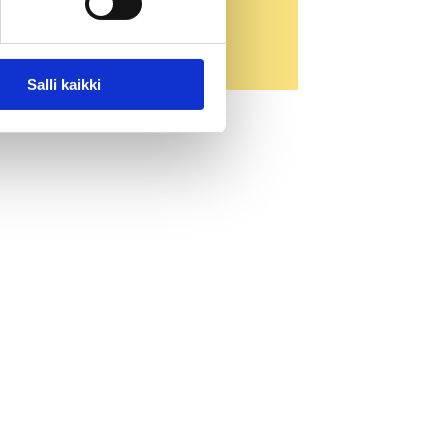
sessä.
Salli kaikki
Y