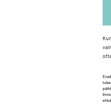
Kun
val
ott
Ensi
tuke
päih
ihmi
ehkä