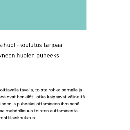
sihuoli-koulutus tarjoaa
tyneen huolen puheeksi
tavalla tavalla, toista rohkaisemalla ja
ä ovat henkilöt, jotka kaipaavat välineitä
iseen ja puheeksi ottamiseen ihmisenä
ostaa mahdollisuus toisten auttamisesta
mattilaiskoulutus.