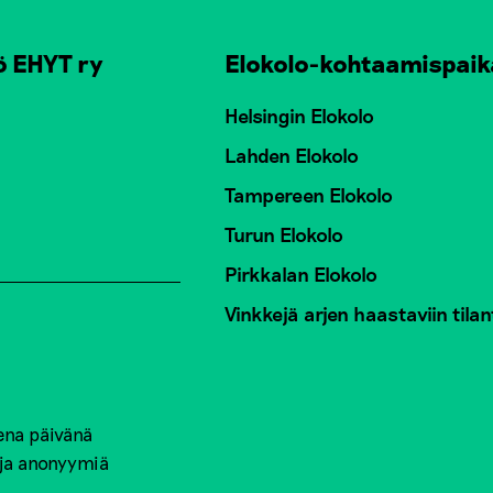
ö EHYT ry
Elokolo-kohtaamispaik
Helsingin Elokolo
Lahden Elokolo
Tampereen Elokolo
Turun Elokolo
Pirkkalan Elokolo
Vinkkejä arjen haastaviin tilan
ena päivänä
 ja anonyymiä