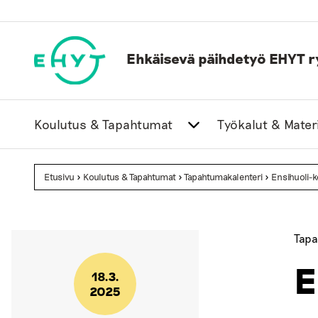
Skip
to
content
Ehkäisevä päihdetyö EHYT r
Koulutus & Tapahtumat
Työkalut & Materi
Etusivu
>
Koulutus & Tapahtumat
>
Tapahtumakalenteri
>
Ensihuoli-k
Tapa
E
18.3.
2025