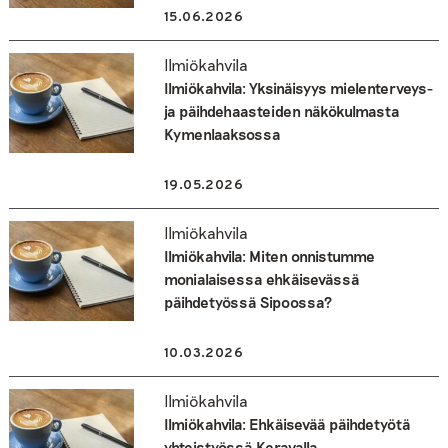
15.06.2026
Ilmiökahvila
Ilmiökahvila: Yksinäisyys mielenterveys-
ja päihdehaasteiden näkökulmasta
Kymenlaaksossa
19.05.2026
Ilmiökahvila
Ilmiökahvila: Miten onnistumme
monialaisessa ehkäisevässä
päihdetyössä Sipoossa?
10.03.2026
Ilmiökahvila
Ilmiökahvila: Ehkäisevää päihdetyötä
yhteistyössä Keravalla