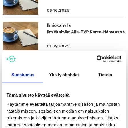
08.10.2025
Ilmiökahvila
Ilmiökahvila: Alfa-PVP Kanta-Hämeessä
01.09.2025
Ilmiökahvila
Ilmiökahvila: Sähkösavukkeiden käyttö
Haminassa
Suostumus
Yksityiskohdat
Tietoja
19.06.2025
Tämä sivusto käyttää evästeitä
Ilmiökahvila
Käytämme evästeitä tarjoamamme sisällön ja mainosten
Ilmiökahvila: K60 päihteet ja
räätälöimiseen, sosiaalisen median ominaisuuksien
rahapelaaminen puheeksi
tukemiseen ja kävijämäärämme analysoimiseen. Lisäksi
jaamme sosiaalisen median, mainosalan ja analytiikka-