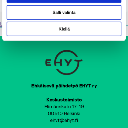
T
Salli valinta
S
P
Kiellä
A
G
I
N
A
T
Ehkäisevä päihdetyö EHYT ry
I
Keskustoimisto
O
Elimäenkatu 17-19
00510 Helsinki
N
ehyt@ehyt.fi