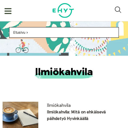
Skip
to
content
Etusivu
>
Ilmiökahvila
Ilmiökahvila
Ilmiökahvila: Mitä on ehkäisevä
päihdetyö Hyvinkäällä