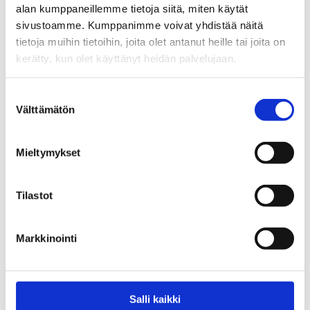
13.02.2025
alan kumppaneillemme tietoja siitä, miten käytät
sivustoamme. Kumppanimme voivat yhdistää näitä
Ilmiökahvila
tietoja muihin tietoihin, joita olet antanut heille tai joita on
Ilmiökahvila: Alaikäisten ongelmallinen
kerätty, kun olet käyttänyt heidän palvelujaan.
digi- ja rahapelaaminen Kouvolassa
Suostumuksen
12.12.2024
Välttämätön
valinta
Ilmiökahvila
Mieltymykset
PERUTTU Ilmiökahvila: Alaikäisten
rahapelaaminen Kouvolassa
Tilastot
14.10.2024
Markkinointi
P
1
2
3
SEURAAVA
>
O
Salli kaikki
S