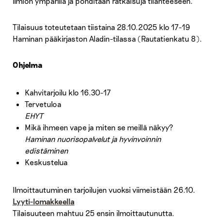
ilmiön ympärillä ja pohditaan ratkaisuja tilanteeseen.
Tilaisuus toteutetaan tiistaina 28.10.2025 klo 17-19
Haminan pääkirjaston Aladin-tilassa (Rautatienkatu 8).
Ohjelma
Kahvitarjoilu klo 16.30-17
Tervetuloa
EHYT
Mikä ihmeen vape ja miten se meillä näkyy?
Haminan nuorisopalvelut ja hyvinvoinnin
edistäminen
Keskustelua
Ilmoittautuminen tarjoilujen vuoksi viimeistään 26.10.
Lyyti-lomakkeella
Tilaisuuteen mahtuu 25 ensin ilmoittautunutta.