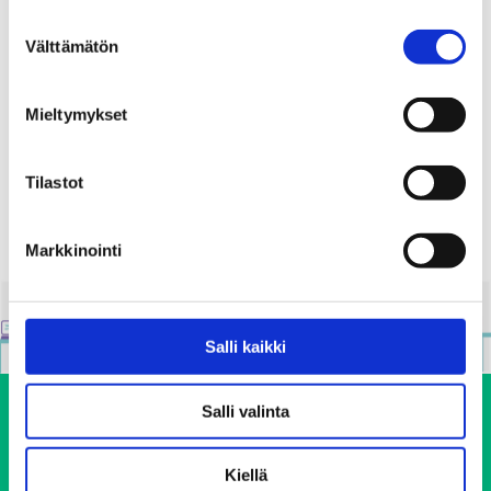
Suostumuksen
Välttämätön
Paikka
valinta
Rautatienkatu 8 Hamina
Mieltymykset
Jaa:
Tilastot
Markkinointi
Salli kaikki
Salli valinta
Kiellä