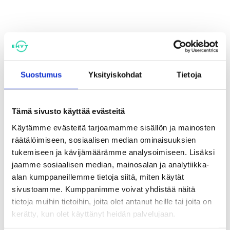
Lisätiedot
heli.vaija@ehyt.fi
, p. 044 510 0228
Suostumus
Yksityiskohdat
Tietoja
jenny.amperla@hamina.fi
, p. 040 590 0602
mia.iivonen@hamina.fi
, p. 040 526 2165
Tämä sivusto käyttää evästeitä
Käytämme evästeitä tarjoamamme sisällön ja mainosten
räätälöimiseen, sosiaalisen median ominaisuuksien
tukemiseen ja kävijämäärämme analysoimiseen. Lisäksi
28.10.
jaamme sosiaalisen median, mainosalan ja analytiikka-
2025
alan kumppaneillemme tietoja siitä, miten käytät
sivustoamme. Kumppanimme voivat yhdistää näitä
tietoja muihin tietoihin, joita olet antanut heille tai joita on
kerätty, kun olet käyttänyt heidän palvelujaan.
Aika
ti 28.10.2025 17:00