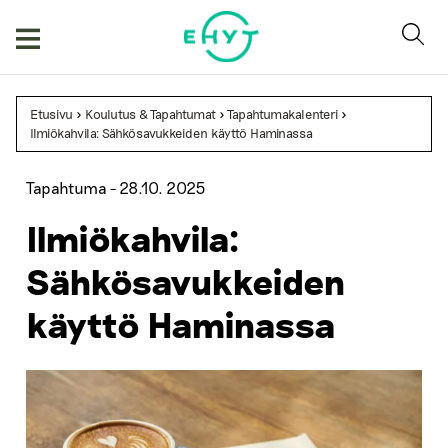
Skip
to
content
Etusivu
>
Koulutus & Tapahtumat
>
Tapahtumakalenteri
>
Ilmiökahvila: Sähkösavukkeiden käyttö Haminassa
Tapahtuma -
28.10. 2025
Ilmiökahvila:
Sähkösavukkeiden
käyttö Haminassa