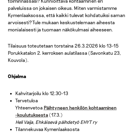
toiminnassasi? Kunnioittava kohtaaminen eri
palveluissa on jokaisen oikeus. Miten varmistamme
Kymenlaaksossa, että kaikki tulevat kohdatuiksi saman
arvoisesti? Tule mukaan keskustelemaan aiheesta
monialaisesti ja tuomaan näkökulmasi aiheeseen.
Tilaisuus toteutetaan torstaina 26.3.2026 klo 13-15
Porukkatalon 2. kerroksen aulatilassa (Savonkatu 23,
Kouvola).
Ohjelma
Kahvitarjoilu klo 12.30-13
Tervetuloa
Yhteenvetoa
Päihtyneen henkilön kohtaaminen
-koulutuksesta
(17.3.)
Heli Vaija, Ehkäisevä päihdetyö EHYT ry
Tilannekuvaa Kymenlaaksosta