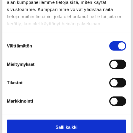
alan kumppaneillemme tietoja siitä, miten käytät
sivustoamme. Kumppanimme voivat yhdistää näitä
tietoja muihin tietoihin, joita olet antanut heille tai joita on
kerätty, kun olet käyttänyt heidän palvelujaan.
26.3.
2026
Suostumuksen
Välttämätön
valinta
Aika
Mieltymykset
to 26.03.2026 13:00
Paikka
Tilastot
Savonkatu 23 Kouvola
Jaa:
Markkinointi
Salli kaikki