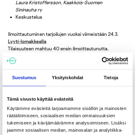
Laura Kristoffersson, Kaakkois-Suomen
Sininauha ry
Keskustelua
Ilmoittautuminen tarjoilujen vuoksi viimeistään 24.3.
Lyyti-lomakkeella
Tilaisuuteen mahtuu 40 ensin ilmoittautunutta.
Tilaisuuden järjestää Kymenlaakson mielenterveys- ja
päihdejärjestöjen verkosto.
Suostumus
Yksityiskohdat
Tietoja
Lisätiedot
Tämä sivusto käyttää evästeitä
Käytämme evästeitä tarjoamamme sisällön ja mainosten
heli.vaija@ehyt.fi
, p. 044 510 0228
räätälöimiseen, sosiaalisen median ominaisuuksien
laura.kristoffersson@ks-sininauha.fi
p. 050 356 5530
tukemiseen ja kävijämäärämme analysoimiseen. Lisäksi
jaamme sosiaalisen median, mainosalan ja analytiikka-