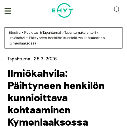
Skip
to
content
Etusivu
>
Koulutus & Tapahtumat
>
Tapahtumakalenteri
>
Ilmiökahvila: Päihtyneen henkilön kunnioittava kohtaaminen
Kymenlaaksossa
Tapahtuma -
26.3. 2026
Ilmiökahvila:
Päihtyneen henkilön
kunnioittava
kohtaaminen
Kymenlaaksossa