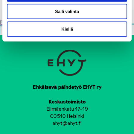
Salli valinta
Kiellä
Ehkäisevä päihdetyö EHYT ry
Keskustoimisto
Elimäenkatu 17-19
00510 Helsinki
ehyt@ehyt.fi