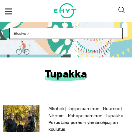
Skip
to
content
Etusivu
>
Tupakka
Alkoholi | Digipelaaminen | Huumeet |
Nikotiini | Rahapelaaminen | Tupakka
Perustana perhe -ryhmänohjaajien
koulutus