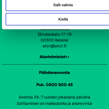
N
Salli valinta
A
T
Ehkäisevä päihdetyö EHYT ry
Kiellä
I
Keskustoimisto
O
Elimäenkatu 17-19
00510 Helsinki
N
ehyt@ehyt.fi
Aluetoimistot>>
Päihdeneuvonta
Puh. 0800 900 45
Avoinna 24/7 vuoden jokaisena päivänä
Soittaminen on maksutonta ja anonyymiä