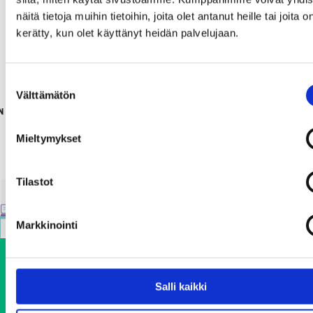
Lapin NOKKO-mallin koulutus
näitä tietoja muihin tietoihin, joita olet antanut heille tai joita o
kerätty, kun olet käyttänyt heidän palvelujaan.
09.04.2025
Suostumuksen
Välttämätön
P
valinta
INEN
1
2
3
4
…
6
SEU
O
Mieltymykset
S
T
Tilastot
S
P
Markkinointi
A
G
I
Salli kaikki