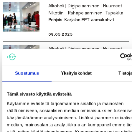
Alkoholi | Digipelaaminen | Huumeet |
Nikotiini | Rahapelaaminen | Tupakka
Pohjois-Karjalan EPT-aamukahvit
09.05.2025
Alkoholi | Digipelaaminen | Huumeet |
Nikotiini | Rahapelaaminen | Tupakka
Pohjois-Savon EPT-aamukahvit
Suostumus
Yksityiskohdat
Tietoj
09.05.2025
Nikotiini | Tupakka
Tämä sivusto käyttää evästeitä
Lapin NOKKO-mallin koulutus
Käytämme evästeitä tarjoamamme sisällön ja mainosten
räätälöimiseen, sosiaalisen median ominaisuuksien tukemise
09.04.2025
kävijämäärämme analysoimiseen. Lisäksi jaamme sosiaalis
median, mainosalan ja analytiikka-alan kumppaneillemme tie
Nikotiini | Tupakka
siitä, miten käytät sivustoamme. Kumppanimme voivat yhdis