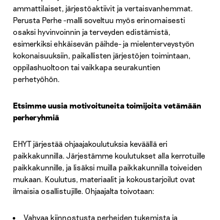
ammattilaiset, järjestöaktiivit ja vertaisvanhemmat.
Perusta Perhe -malli soveltuu myös erinomaisesti
osaksi hyvinvoinnin ja terveyden edistämistä,
esimerkiksi ehkäisevän päihde- ja mielenterveystyön
kokonaisuuksiin, paikallisten järjestöjen toimintaan,
oppilashuoltoon tai vaikkapa seurakuntien
perhetyöhön.
Etsimme uusia motivoituneita toimijoita vetämään
perheryhmiä
EHYT järjestää ohjaajakoulutuksia keväällä eri
paikkakunnilla. Järjestämme koulutukset alla kerrotuille
paikkakunnille, ja lisäksi muilla paikkakunnilla toiveiden
mukaan. Koulutus, materiaalit ja kokoustarjoilut ovat
ilmaisia osallistujille. Ohjaajalta toivotaan:
Vahvaa kiinnostusta perheiden tukemista ja