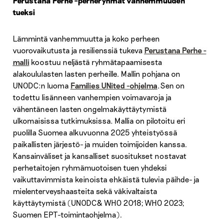
Perustana Perhe –perheryhmät vanhemmuuden
tueksi
Lämmintä vanhemmuutta ja koko perheen
vuorovaikutusta ja resilienssiä tukeva
Perustana Perhe -
malli
koostuu neljästä ryhmätapaamisesta
alakoululasten lasten perheille. Mallin pohjana on
UNODC:n luoma
Families UNited -ohjelma
. Sen on
todettu lisänneen vanhempien voimavaroja ja
vähentäneen lasten ongelmakäyttäytymistä
ulkomaisissa tutkimuksissa. Mallia on pilotoitu eri
puolilla Suomea alkuvuonna 2025 yhteistyössä
paikallisten järjestö- ja muiden toimijoiden kanssa.
Kansainväliset ja kansalliset suositukset nostavat
perhetaitojen ryhmämuotoisen tuen yhdeksi
vaikuttavimmista keinoista ehkäistä tulevia päihde- ja
mielenterveyshaasteita sekä väkivaltaista
käyttäytymistä (UNODC& WHO 2018; WHO 2023;
Suomen EPT-toimintaohjelma).