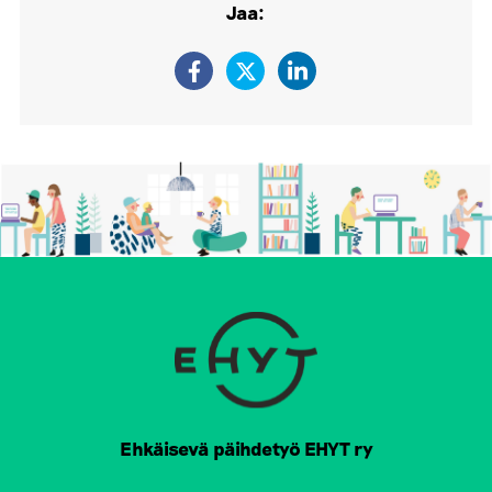
Jaa:
Ehkäisevä päihdetyö EHYT ry