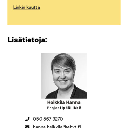
Linkin kautta
Lisätietoja:
Heikkilä Hanna
Projektipäällikkö
050 567 3270
hanna.heikkila@ehyt.fi