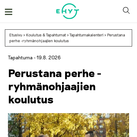
Skip
to
content
Etusivu
>
Koulutus & Tapahtumat
>
Tapahtumakalenteri
>
Perustana
perhe -ryhmänohjaajien koulutus
Tapahtuma -
19.8. 2026
Perustana perhe -
ryhmänohjaajien
koulutus