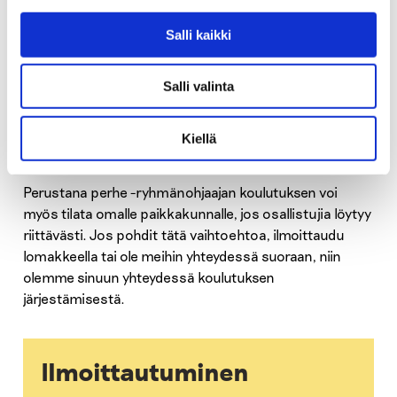
21.-22.9. ma-ti klo 10-17
Salli kaikki
Kuusamo vko 44
Salli valinta
Tarkemmat tiedot myöhemmin
Kiellä
Koulutus omalla paikkakunnalla
Perustana perhe -ryhmänohjaajan koulutuksen voi
myös tilata omalle paikkakunnalle, jos osallistujia löytyy
riittävästi. Jos pohdit tätä vaihtoehtoa, ilmoittaudu
lomakkeella tai ole meihin yhteydessä suoraan, niin
olemme sinuun yhteydessä koulutuksen
järjestämisestä.
Ilmoittautuminen