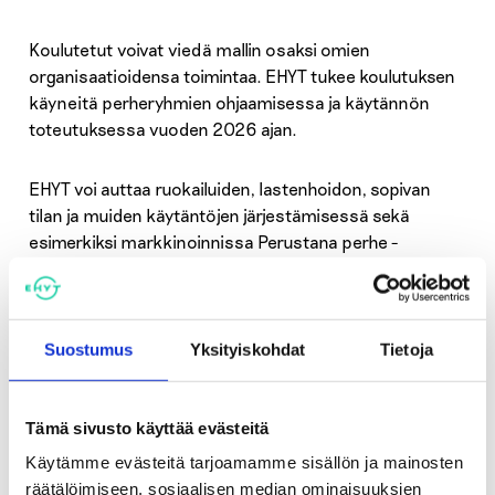
Koulutetut voivat viedä mallin osaksi omien
organisaatioidensa toimintaa. EHYT tukee koulutuksen
käyneitä perheryhmien ohjaamisessa ja käytännön
toteutuksessa vuoden 2026 ajan.
EHYT voi auttaa ruokailuiden, lastenhoidon, sopivan
tilan ja muiden käytäntöjen järjestämisessä sekä
esimerkiksi markkinoinnissa Perustana perhe -
hankkeen puitteissa.
Perheryhmän toteuttaminen vaatii:
Suostumus
Yksityiskohdat
Tietoja
3–4 ohjaajaa
Markkinointia perheille noin 4–10 alakoululaisen
Tämä sivusto käyttää evästeitä
perheen sitouttamiseksi osallistumaan ryhmään
Käytämme evästeitä tarjoamamme sisällön ja mainosten
Mikäli perheissä on pienempiä sisaruksia,
räätälöimiseen, sosiaalisen median ominaisuuksien
lastenhoidon järjestämisen heille tapaamisen ajaksi