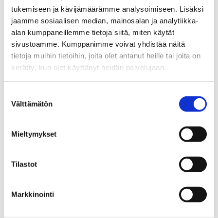
tukemiseen ja kävijämäärämme analysoimiseen. Lisäksi
Ruokailun järjestämistä, esim. lämpimän ruuan tai
jaamme sosiaalisen median, mainosalan ja analytiikka-
iltapalan tarjoamiseksi perheille
alan kumppaneillemme tietoja siitä, miten käytät
sivustoamme. Kumppanimme voivat yhdistää näitä
Tulevat ohjaajakoulutukset
(valitse paikkakunta, jolla
tietoja muihin tietoihin, joita olet antanut heille tai joita on
haluat osallistua)
kerätty, kun olet käyttänyt heidän palvelujaan.
Tampere, Pääkirjasto Metso, Kokoustila Kanerva
Suostumuksen
Välttämätön
valinta
19. ja 26.8. klo 8:30-16
Mieltymykset
Kemi
,
Meri-Lapin Järjestökeskus Silta
Tilastot
9.-10.9. ke klo 9-16, to klo 9-16
Kajaani, pääkirjasto
Markkinointi