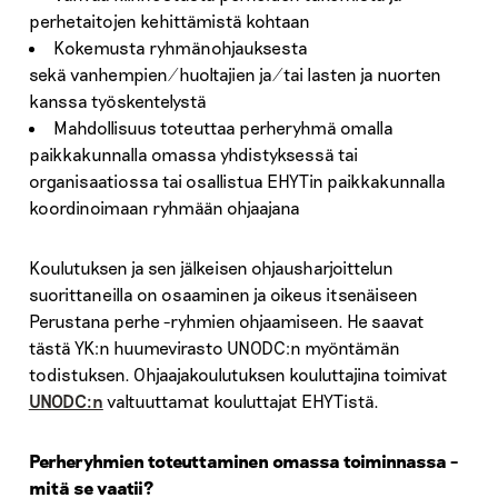
perhetaitojen kehittämistä kohtaan
Kokemusta ryhmänohjauksesta
sekä vanhempien/huoltajien ja/tai lasten ja nuorten
kanssa työskentelystä
Mahdollisuus toteuttaa perheryhmä omalla
paikkakunnalla omassa yhdistyksessä tai
organisaatiossa tai osallistua EHYTin paikkakunnalla
koordinoimaan ryhmään ohjaajana
Koulutuksen ja sen jälkeisen ohjausharjoittelun
suorittaneilla on osaaminen ja oikeus itsenäiseen
Perustana perhe -ryhmien ohjaamiseen. He saavat
tästä YK:n huumevirasto UNODC:n myöntämän
todistuksen. Ohjaajakoulutuksen kouluttajina toimivat
UNODC:n
valtuuttamat kouluttajat EHYTistä.
Perheryhmien toteuttaminen omassa toiminnassa –
mitä se vaatii?