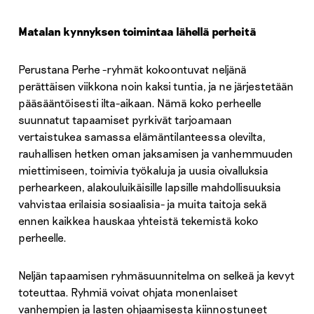
Matalan kynnyksen toimintaa lähellä perheitä
Perustana Perhe -ryhmät kokoontuvat neljänä
perättäisen viikkona noin kaksi tuntia, ja ne järjestetään
pääsääntöisesti ilta-aikaan. Nämä koko perheelle
suunnatut tapaamiset pyrkivät tarjoamaan
vertaistukea samassa elämäntilanteessa olevilta,
rauhallisen hetken oman jaksamisen ja vanhemmuuden
miettimiseen, toimivia työkaluja ja uusia oivalluksia
perhearkeen, alakouluikäisille lapsille mahdollisuuksia
vahvistaa erilaisia sosiaalisia- ja muita taitoja sekä
ennen kaikkea hauskaa yhteistä tekemistä koko
perheelle.
Neljän tapaamisen ryhmäsuunnitelma on selkeä ja kevyt
toteuttaa. Ryhmiä voivat ohjata monenlaiset
vanhempien ja lasten ohjaamisesta kiinnostuneet