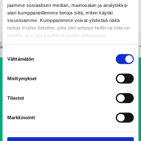
16.06.2020
jaamme sosiaalisen median, mainosalan ja analytiikka-
alan kumppaneillemme tietoja siitä, miten käytät
sivustoamme. Kumppanimme voivat yhdistää näitä
tietoja muihin tietoihin, joita olet antanut heille tai joita on
kerätty, kun olet käyttänyt heidän palvelujaan.
Suostumuksen
Välttämätön
valinta
Mieltymykset
Tilastot
Ehkäisevä päihdetyö EHYT ry
Markkinointi
Keskustoimisto
Elimäenkatu 17-19