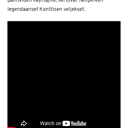
päihteiden käyttäjille, kertovat Tampereen
legendaariset Konttisen veljekset.