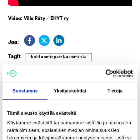
Video: Ville Räty / EHYT ry
Jaa:
Tagit
kohtaamispaikkatoiminta
Katso myös
Suostumus
Yksityiskohdat
Tietoja
Videot
Tämä sivusto käyttää evästeitä
Karim Khalef: entinen koditon,
Käytämme evästeitä tarjoamamme sisällön ja mainosten
nykyinen elokololainen
räätälöimiseen, sosiaalisen median ominaisuuksien
tukemiseen ja kävijämäärämme analysoimiseen. Lisäksi