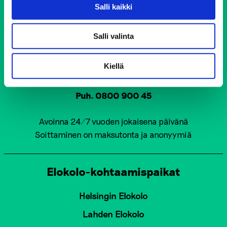
00510 Helsinki
Salli kaikki
ehyt@ehyt.fi
Salli valinta
Aluetoimistot>>
Kiellä
Päihdeneuvonta
Puh. 0800 900 45
Avoinna 24/7 vuoden jokaisena päivänä
Soittaminen on maksutonta ja anonyymiä
Elokolo-kohtaamispaikat
Helsingin Elokolo
Lahden Elokolo