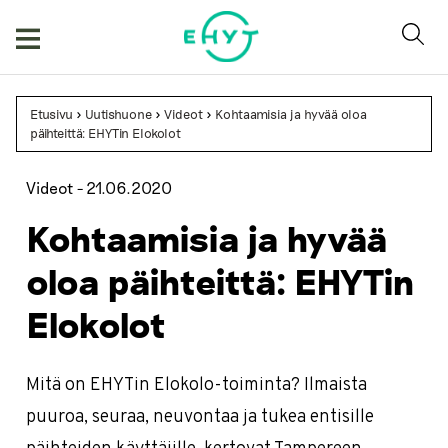
Skip
to
content
Etusivu
>
Uutishuone
>
Videot
>
Kohtaamisia ja hyvää oloa
päihteittä: EHYTin Elokolot
Videot -
21.06.2020
Kohtaamisia ja hyvää
oloa päihteittä: EHYTin
Elokolot
Mitä on EHYTin Elokolo-toiminta? Ilmaista
puuroa, seuraa, neuvontaa ja tukea entisille