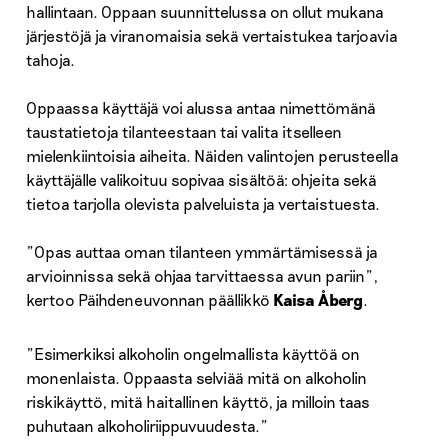
hallintaan. Oppaan suunnittelussa on ollut mukana
järjestöjä ja viranomaisia sekä vertaistukea tarjoavia
tahoja.
Oppaassa käyttäjä voi alussa antaa nimettömänä
taustatietoja tilanteestaan tai valita itselleen
mielenkiintoisia aiheita. Näiden valintojen perusteella
käyttäjälle valikoituu sopivaa sisältöä: ohjeita sekä
tietoa tarjolla olevista palveluista ja vertaistuesta.
”Opas auttaa oman tilanteen ymmärtämisessä ja
arvioinnissa sekä ohjaa tarvittaessa avun pariin”,
kertoo Päihdeneuvonnan päällikkö
Kaisa Åberg
.
”Esimerkiksi alkoholin ongelmallista käyttöä on
monenlaista. Oppaasta selviää mitä on alkoholin
riskikäyttö, mitä haitallinen käyttö, ja milloin taas
puhutaan alkoholiriippuvuudesta.”