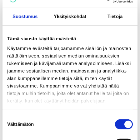
ajatuksista, tilanteestasi ja vaihtoehdoistasi
luottamuksella, voit aina myös soittaa EHYTin
Suostumus
Yksityiskohdat
Tietoja
Päihdeneuvontaan”, Åberg vinkkaa.
Maksuttomassa Päihdeneuvonnan numerossa 0800
Tämä sivusto käyttää evästeitä
900 45 saat apua päihdetyön ammattilaisilta ympäri
Käytämme evästeitä tarjoamamme sisällön ja mainosten
vuorokauden, vuoden jokaisena päivänä. Soittaminen
räätälöimiseen, sosiaalisen median ominaisuuksien
on anonyymia ja luottamuksellista.
tukemiseen ja kävijämäärämme analysoimiseen. Lisäksi
jaamme sosiaalisen median, mainosalan ja analytiikka-
alan kumppaneillemme tietoja siitä, miten käytät
Jaa:
sivustoamme. Kumppanimme voivat yhdistää näitä
tietoja muihin tietoihin, joita olet antanut heille tai joita on
kerätty, kun olet käyttänyt heidän palvelujaan.
Katso myös
Suostumuksen
Välttämätön
valinta
Uutiset