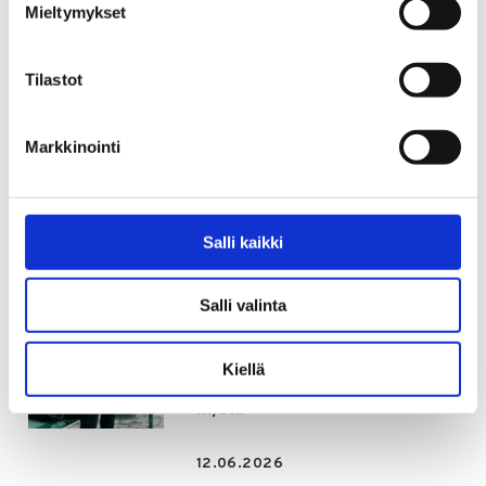
Mieltymykset
Hyvinvointimme riippuu
kansalaisjärjestöistä ja
yhteisöllisyydestä
Tilastot
29.06.2026
Markkinointi
Uutiset
Perheiden taikaa -hanke vahvistaa
perheiden tukea Päijät-Hämeessä
Salli kaikki
16.06.2026
Salli valinta
Uutiset
Rahapelihaittojen pelätään
Kiellä
kasvavan järjestelmämuutoksen
myötä
12.06.2026