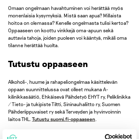
Omaan ongelmaan havahtuminen voi herättää myös
monenlaisia kysymyksiä. Mistä saan apua? Millaista
hoitoa on olemassa? Kenelle ongelmasta tulisi kertoa?
Oppaaseen on koottu vinkkejä oma-apuun sekä
auttavia tahoja, joiden puoleen voi kääntyä, mikäli oma
tilanne herättää huolta.
Tutustu oppaaseen
Alkoholi-, huume ja rahapeliongelmaa käsittelevän
oppaan suunnittelussa ovat olleet mukana A-
kilinikkasäätiö, Ehkäisevä Päihdetyö EHYT ry, Peliklinikka
/ Tieto- ja tukipiste Tiltti, Sininauhaliitto ry, Suomen
Päihderiippuvaiset ry sekä Terveyden ja hyvinvoinnin
laitos THL.
Tutustu suomi.fi-oppaaseen
.
”Jos haluat keskustella oppaan herättämistä