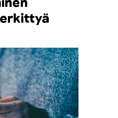
minen
erkittyä