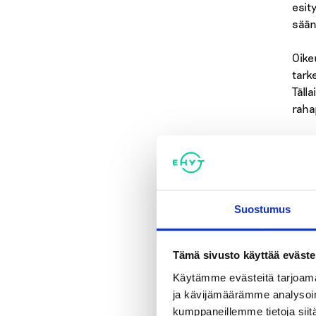
esit
säänt
Oike
tark
Täll
raha
Raha
tavoi
selvi
on o
Suostumus
Hist
talo
Tämä sivusto käyttää eväste
hyvi
Käytämme evästeitä tarjoama
Allek
ja kävijämäärämme analysoim
Juha
kumppaneillemme tietoja siitä