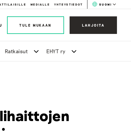
ATTILAISILLE
MEDIALLE
YHTEYSTIEDOT
SUOMI
U
TULE MUKAAN
LAHJOITA
Ratkaisut
EHYT ry
ihaittojen