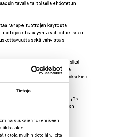
ääosin tavalla tai toisella ehdotetun
ätää rahapelituottojen käytöstä
n haittojen ehkäisyyn ja vähentämiseen.
uskottavuutta sekä vahvistaisi
rjestelmäuudistuksessa toissijaisiksi
ysehdotuksia ei ole aikataulusyistä
ä perustellun kysymyksen siitä, miksi kiire
 ei ole huomioitu riittävästi.
Tietoja
hyväksyttävä toteutus edellyttää myös
tiikan keskiössä on oltava ihmisten
 ominaisuuksien tukemiseen
tiikka-alan
ietoja muihin tietoihin, joita