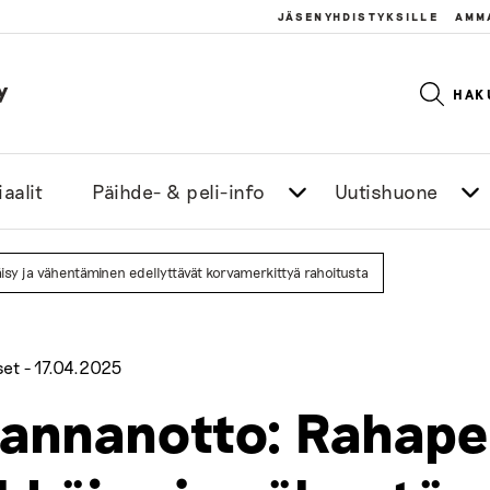
JÄSENYHDISTYKSILLE
AMM
y
HAK
aalit
Päihde- & peli-info
Uutishuone
isy ja vähentäminen edellyttävät korvamerkittyä rahoitusta
set -
17.04.2025
annanotto: Rahapel