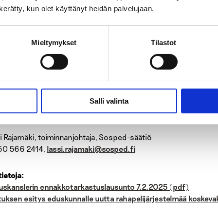
50 527 4780,
juha.mikkonen@ehyt.fi
n kerätty, kun olet käyttänyt heidän palvelujaan.
u Jouhki, toimitusjohtaja, A-klinikkasäätiö
Mieltymykset
Tilastot
40 669 0519,
hannu.jouhki@a-klinikkasaatio.fi
a Lund, toiminnanjohtaja, Sininauhaliitto
050 522 3906,
pekka.lund@sininauha.fi
Salli valinta
 Pantzar, toimitusjohtaja, Takuusäätiö
50 313 0523,
juha.pantzar@takuusaatio.fi
i Rajamäki, toiminnanjohtaja, Sosped-säätiö
50 566 2414,
lassi.rajamaki@sosped.fi
tietoja:
uskanslerin ennakkotarkastuslausunto 7.2.2025 (pdf)
ituksen esitys eduskunnalle uutta rahapelijärjestelmää koskev