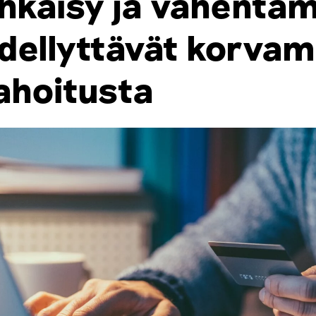
hkäisy ja vähentä
dellyttävät korvam
ahoitusta