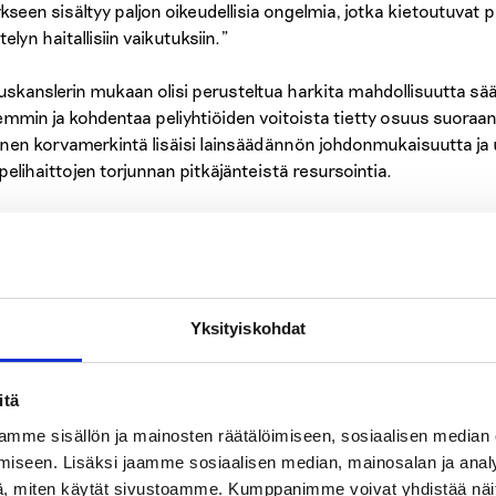
ykseen sisältyy paljon oikeudellisia ongelmia, jotka kietoutuvat p
elyn haitallisiin vaikutuksiin.”
uskanslerin mukaan olisi perusteltua harkita mahdollisuutta sä
emmin ja kohdentaa peliyhtiöiden voitoista tietty osuus suoraa
ainen korvamerkintä lisäisi lainsäädännön johdonmukaisuutta ja 
pelihaittojen torjunnan pitkäjänteistä resursointia.
pelihaittojen ehkäisy ja vähentäminen eivät saa jäädä rahapelijä
tteiksi. Oikeuskansleri pitää moitittavana, että esitettyjä kehit
tetty eikä niiden vaikutuksia arvioitu huolellisesti. Tämä herättä
hjannut valmistelua niin, että haittojen ehkäisyä tai vähentämistä
Yksityiskohdat
oriallisen suuren rahapeliuudistuksen sosiaalisesti kestävä ja 
udellista sitoutumista rahapelihaittojen ehkäisyyn. Rahapelipoli
itä
nvointi, ei rahapeliteollisuuden voitontavoittelu.
mme sisällön ja mainosten räätälöimiseen, sosiaalisen median
irjoittajat:
iseen. Lisäksi jaamme sosiaalisen median, mainosalan ja analy
 Mikkonen, toiminnanjohtaja, Ehkäisevä päihdetyö EHYT ry
, miten käytät sivustoamme. Kumppanimme voivat yhdistää näitä t