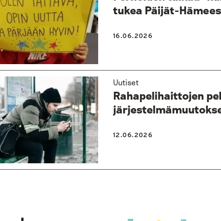
tukea Päijät-Hämee
16.06.2026
Uutiset
Rahapelihaittojen p
järjestelmämuutoks
12.06.2026