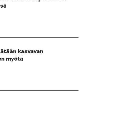
ssä
elätään kasvavan
en myötä