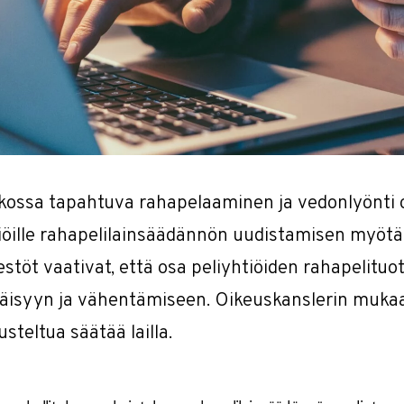
kossa tapahtuva rahapelaaminen ja vedonlyönti 
iöille rahapelilainsäädännön uudistamisen myötä
jestöt vaativat, että osa peliyhtiöiden rahapelitu
äisyyn ja vähentämiseen. Oikeuskanslerin muka
usteltua säätää lailla.