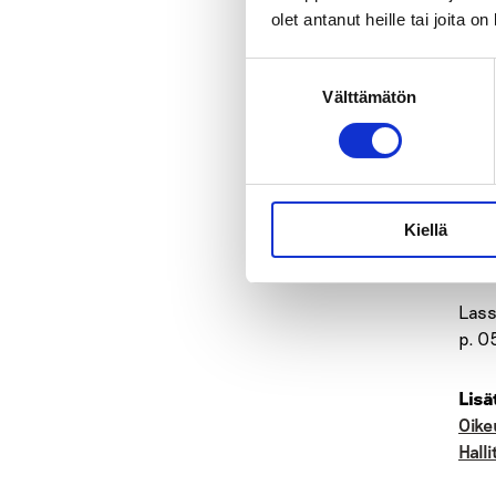
p. 0
olet antanut heille tai joita o
Suostumuksen
Hann
Välttämätön
valinta
p. 0
Pekk
p. 
Kiellä
Juha
p. 0
Lass
p. 0
Lisä
Oike
Hall