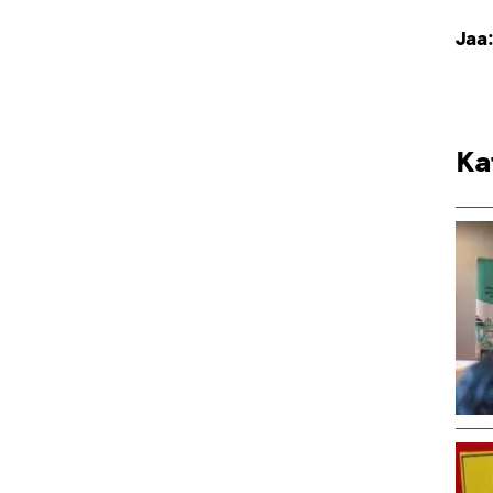
Jaa
Ka