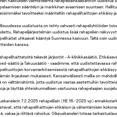
en hallituksen valmistelema rahapelilainsäädännön uudistus on h
pelaamisen sääntelyn ja markkinan avaamisen suuntaan. Hallit
eisimmäksi tavoitteeksi määriteltiin rahapelihaittojen ehkäisy 
llisuudessa uudistusta on tehty vahvasti rahapeliyhtiöiden toive
dettu. Rahapelijärjestelmän uudistus lisää rahapelien näkyvyyt
pelihaitat uhkaavat kääntyä Suomessa kasvuun. Tältä osin uudis
itteiden kanssa.
ahapelihaittatyötä tekevät järjestöt – A-klinikkasäätiö, Ehkäisevä
ed-säätiö ja Takuusäätiö – vaadimme, että uudistettavassa r
pelituottojen korvamerkitsemisestä rahapelihaittojen ehkäisyy
tämän linjauksen mukaisesti. Kansainvälisesti mallia on mahdollis
 on välttämätöntä, jotta uudistus vastaa asetettuihin tavoittei
toja ja täyttää yhteiskunnallisen vastuunsa rahapelaajien suojelu
uskanslerin 7.2.2025 rahapelilain (HE 16/2025 vp) ennakkot
stavat, että rahapelihaittojen ehkäisyn ja vähentämisen kokonai
eä, vakaa ja riittävä rahoitus. Oikeuskansleri toteaa tarkastusl