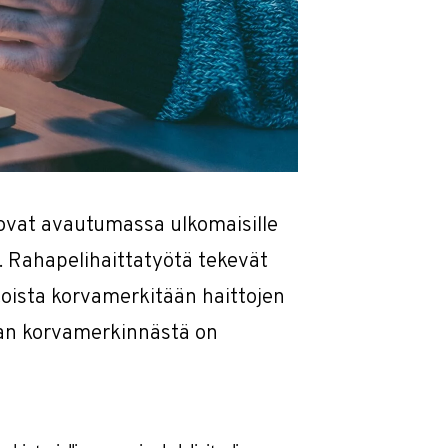
ovat avautumassa ulkomaisille
. Rahapelihaittatyötä tekevät
otoista korvamerkitään haittojen
an korvamerkinnästä on