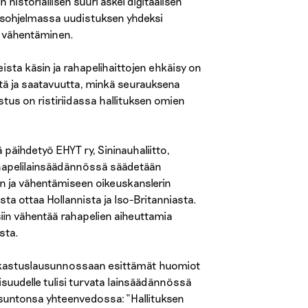
istoriallisen suuri askel digitaalisen
usohjelmassa uudistuksen yhdeksi
ja vähentäminen.
ista käsin ja rahapelihaittojen ehkäisy on
tä ja saatavuutta, minkä seurauksena
tus on ristiriidassa hallituksen omien
 päihdetyö EHYT ry, Sininauhaliitto,
ahapelilainsäädännössä säädetään
n ja vähentämiseen oikeuskanslerin
ta ottaa Hollannista ja Iso-Britanniasta.
siin vähentää rahapelien aiheuttamia
sta.
arkastuslausunnossaan esittämät huomiot
suudelle tulisi turvata lainsäädännössä
ausuntonsa yhteenvedossa: “Hallituksen