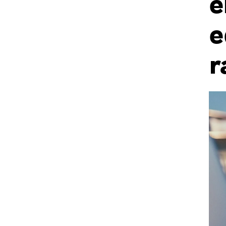
e
e
r