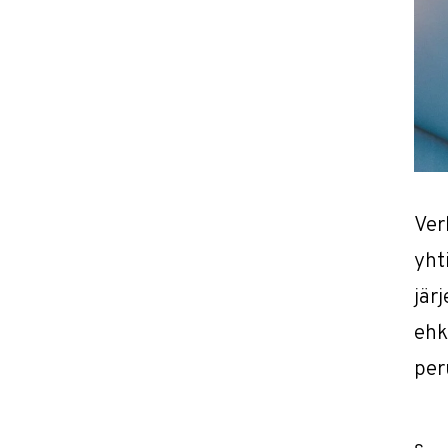
Ver
yht
jär
ehk
per