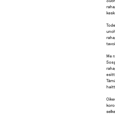
Suom
raha
kesk
Tode
unoh
raha
tavo
Me r
Sosp
raha
esit
Tämä
hait
Oike
koro
selk