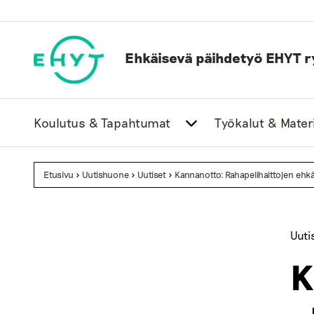
Skip
to
content
Ehkäisevä päihdetyö EHYT r
Koulutus & Tapahtumat
Työkalut & Materi
Etusivu
>
Uutishuone
>
Uutiset
>
Kannanotto: Rahapelihaittojen ehkä
Uuti
K