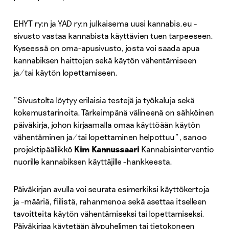
EHYT ry:n ja YAD ry:n julkaisema uusi kannabis.eu -
sivusto vastaa kannabista käyttävien tuen tarpeeseen.
Kyseessä on oma-apusivusto, josta voi saada apua
kannabiksen haittojen sekä käytön vähentämiseen
ja/tai käytön lopettamiseen.
”Sivustolta löytyy erilaisia testejä ja työkaluja sekä
kokemustarinoita. Tärkeimpänä välineenä on sähköinen
päiväkirja, johon kirjaamalla omaa käyttöään käytön
vähentäminen ja/tai lopettaminen helpottuu”, sanoo
projektipäällikkö
Kim Kannussaari
Kannabisinterventio
nuorille kannabiksen käyttäjille -hankkeesta.
Päiväkirjan avulla voi seurata esimerkiksi käyttökertoja
ja -määriä, fiilistä, rahanmenoa sekä asettaa itselleen
tavoitteita käytön vähentämiseksi tai lopettamiseksi.
Päiväkirjaa käytetään älypuhelimen tai tietokoneen