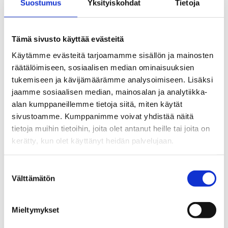
Voit tutustua palveluun osoitteessa
www.kannabis.eu
.
Suostumus
Yksityiskohdat
Tietoja
Kannabisinterventio nuorille kannabiksen käyttäjille on
EHYT ry:n ja YAD ry:n valtakunnallinen yhteishanke, joka
toteutetaan vuosina 2018–2020.
Tämä sivusto käyttää evästeitä
Käytämme evästeitä tarjoamamme sisällön ja mainosten
räätälöimiseen, sosiaalisen median ominaisuuksien
tukemiseen ja kävijämäärämme analysoimiseen. Lisäksi
jaamme sosiaalisen median, mainosalan ja analytiikka-
Lisätietoja
alan kumppaneillemme tietoja siitä, miten käytät
sivustoamme. Kumppanimme voivat yhdistää näitä
Kim Kannussaari | Projektipäällikkö
tietoja muihin tietoihin, joita olet antanut heille tai joita on
Kannabisinterventio nuorille kannabiksen käyttäjille -
kerätty, kun olet käyttänyt heidän palvelujaan.
hanke
Ehkäisevä päihdetyö EHYT ry
Suostumuksen
Elimäenkatu 27, 4. krs, 00510 Helsinki
Välttämätön
valinta
+358 50 5977 555 |
www.kannabishanke.fi
@KimKannussaari
Mieltymykset