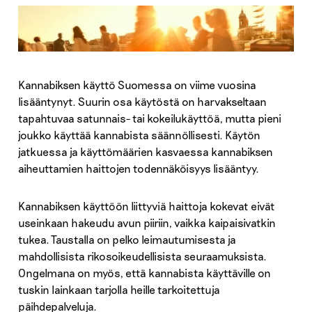
Kannabiksen käyttö Suomessa on viime vuosina
lisääntynyt. Suurin osa käytöstä on harvakseltaan
tapahtuvaa satunnais- tai kokeilukäyttöä, mutta pieni
joukko käyttää kannabista säännöllisesti. Käytön
jatkuessa ja käyttömäärien kasvaessa kannabiksen
aiheuttamien haittojen todennäköisyys lisääntyy.
Kannabiksen käyttöön liittyviä haittoja kokevat eivät
useinkaan hakeudu avun piiriin, vaikka kaipaisivatkin
tukea. Taustalla on pelko leimautumisesta ja
mahdollisista rikosoikeudellisista seuraamuksista.
Ongelmana on myös, että kannabista käyttäville on
tuskin lainkaan tarjolla heille tarkoitettuja
päihdepalveluja.