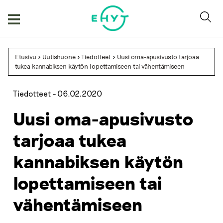
Skip
to
content
Etusivu
>
Uutishuone
>
Tiedotteet
>
Uusi oma-apusivusto tarjoaa
tukea kannabiksen käytön lopettamiseen tai vähentämiseen
Tiedotteet -
06.02.2020
Uusi oma-apusivusto
tarjoaa tukea
kannabiksen käytön
lopettamiseen tai
vähentämiseen