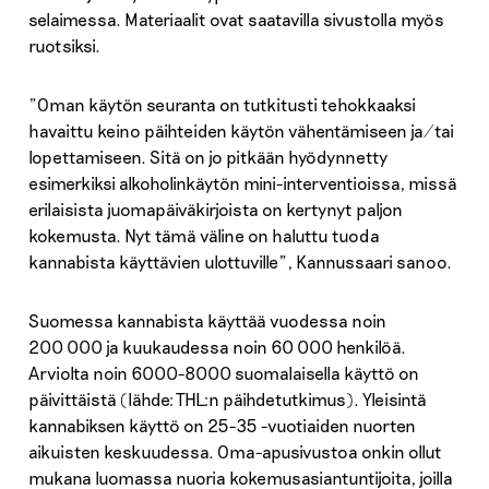
selaimessa. Materiaalit ovat saatavilla sivustolla myös
ruotsiksi.
”Oman käytön seuranta on tutkitusti tehokkaaksi
havaittu keino päihteiden käytön vähentämiseen ja/tai
lopettamiseen. Sitä on jo pitkään hyödynnetty
esimerkiksi alkoholinkäytön mini-interventioissa, missä
erilaisista juomapäiväkirjoista on kertynyt paljon
kokemusta. Nyt tämä väline on haluttu tuoda
kannabista käyttävien ulottuville”, Kannussaari sanoo.
Suomessa kannabista käyttää vuodessa noin
200 000 ja kuukaudessa noin 60 000 henkilöä.
Arviolta noin 6000-8000 suomalaisella käyttö on
päivittäistä (lähde: THL:n päihdetutkimus). Yleisintä
kannabiksen käyttö on 25-35 -vuotiaiden nuorten
aikuisten keskuudessa. Oma-apusivustoa onkin ollut
mukana luomassa nuoria kokemusasiantuntijoita, joilla