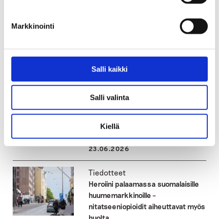
rahapelaaminen
Markkinointi
Katso myös
Salli kaikki
Tiedotteet
Alkoholin toimitusmyynti
Salli valinta
hyväksyttiin – Seuraukset osuvat
etenkin haavoittuvassa asemassa
oleviin
Kiellä
23.06.2026
Tiedotteet
Heroiini palaamassa suomalaisille
huumemarkkinoille –
nitatseeniopioidit aiheuttavat myös
huolta