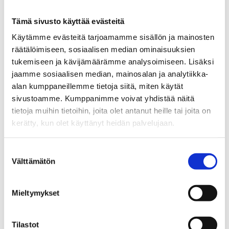
automaatti- ja pöytäpelit pelipisteissä, RAY:n omissa
pelisaleissa, Casino Helsingissä sekä ray.fi-netti- ja
Tämä sivusto käyttää evästeitä
mobiilikasinolla.
Käytämme evästeitä tarjoamamme sisällön ja mainosten
räätälöimiseen, sosiaalisen median ominaisuuksien
Tiedotusvälineiden edustajat ovat tervetulleita
tukemiseen ja kävijämäärämme analysoimiseen. Lisäksi
kuuntelemaan EHYTin projektiasiantuntijan Sanni
jaamme sosiaalisen median, mainosalan ja analytiikka-
Nuutisen alustusta haitallisen rahapelaamisen
alan kumppaneillemme tietoja siitä, miten käytät
ehkäisystä lauantaina 29.10. kello 10.30.-­11.30
Sokos
sivustoamme. Kumppanimme voivat yhdistää näitä
Hotel Hamburger Börsiin, Kauppiaskatu 6. Olet myös
tietoja muihin tietoihin, joita olet antanut heille tai joita on
tervetullut lauantaina kello 12.30-14.00 Turun torille,
kerätty, kun olet käyttänyt heidän palvelujaan.
jossa Sanni Nuutinen keskustelee rahapelaamisesta
turkulaisten kanssa.
Suostumuksen
Välttämätön
valinta
Jaa:
Mieltymykset
Tagit
aluefoorumi
peliongelma
Tilastot