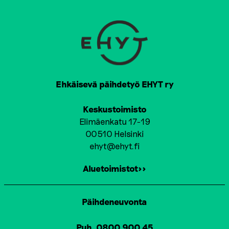
Ehkäisevä päihdetyö EHYT ry
Keskustoimisto
Elimäenkatu 17-19
00510 Helsinki
ehyt@ehyt.fi
Aluetoimistot>>
Päihdeneuvonta
Puh. 0800 900 45