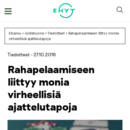
Skip
to
content
Etusivu
>
Uutishuone
>
Tiedotteet
>
Rahapelaamiseen liittyy monia
virheellisiä ajattelutapoja
Tiedotteet -
27.10.2016
Rahapelaamiseen
liittyy monia
virheellisiä
ajattelutapoja