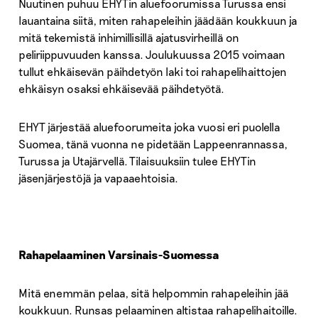
Nuutinen puhuu EHYTin aluefoorumissa Turussa ensi
lauantaina siitä, miten rahapeleihin jäädään koukkuun ja
mitä tekemistä inhimillisillä ajatusvirheillä on
peliriippuvuuden kanssa. Joulukuussa 2015 voimaan
tullut ehkäisevän päihdetyön laki toi rahapelihaittojen
ehkäisyn osaksi ehkäisevää päihdetyötä.
EHYT järjestää aluefoorumeita joka vuosi eri puolella
Suomea, tänä vuonna ne pidetään Lappeenrannassa,
Turussa ja Utajärvellä. Tilaisuuksiin tulee EHYTin
jäsenjärjestöjä ja vapaaehtoisia.
Rahapelaaminen Varsinais-Suomessa
Mitä enemmän pelaa, sitä helpommin rahapeleihin jää
koukkuun. Runsas pelaaminen altistaa rahapelihaitoille.