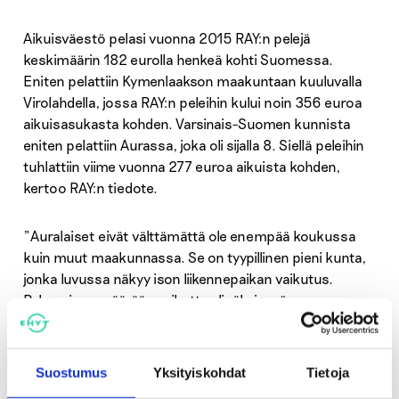
Aikuisväestö pelasi vuonna 2015 RAY:n pelejä
keskimäärin 182 eurolla henkeä kohti Suomessa.
Eniten pelattiin Kymenlaakson maakuntaan kuuluvalla
Virolahdella, jossa RAY:n peleihin kului noin 356 euroa
aikuisasukasta kohden. Varsinais-Suomen kunnista
eniten pelattiin Aurassa, joka oli sijalla 8. Siellä peleihin
tuhlattiin viime vuonna 277 euroa aikuista kohden,
kertoo RAY:n tiedote.
”Auralaiset eivät välttämättä ole enempää koukussa
kuin muut maakunnassa. Se on tyypillinen pieni kunta,
jonka luvussa näkyy ison liikennepaikan vaikutus.
Pelaamisen määrään vaikuttaa lisäksi myös
pelipaikkojen määrä ja pelitarjonta.”, sanoo EHYTin
projektipäällikkö
Tapio Jaakkola
.
Suostumus
Yksityiskohdat
Tietoja
Lukuihin on laskettu mukaan kaikki RAY:n raha-