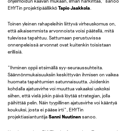
ohjelmoidun kaavan mukaan, ilman harkintaa,” sanoo
EHYTin projektipäällikkö
Tapio Jaakkola
.
Toinen yleinen rahapeleihin liittyvä virheuskomus on,
että aikaisemmista arvonnoista voisi päätellä, mitä
tulevissa tapahtuu. Sattumaan perustuvissa
onnenpeleissä arvonnat ovat kuitenkin toisistaan
erillisiä.
”Ihminen oppii etsimällä syy-seuraussuhteita.
Säännönmukaisuuksiin keskittyvän ihmisen on vaikea
huomata tapahtumien satunnaisuutta. Joidenkin
kohdalla ajatusvirhe voi muuttua vakaaksi uskoksi
siihen, että vielä jokin päivä löytää strategian, jolla
päihittää pelin. Näin tyypillinen ajatusvirhe voi kääntyä
koukuksi, josta ei pääse irti”, EHYTin
projektiasiantuntija
Sanni Nuutinen
sanoo.